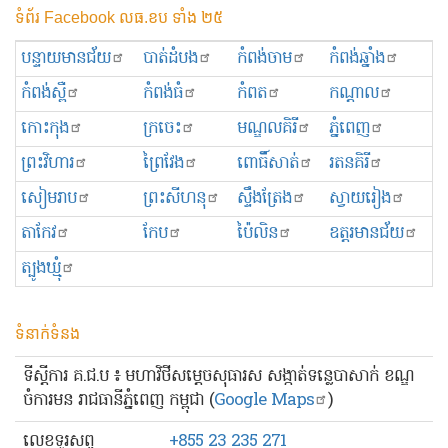
ទំព័រ Facebook លធ.ខប ទាំង ២៥
បន្ទាយមានជ័យ
បាត់ដំបង
កំពង់ចាម
កំពង់ឆ្នាំង
កំពង់ស្ពឺ
កំពង់ធំ
កំពត
កណ្ដាល
កោះកុង
ក្រចេះ
មណ្ឌលគិរី
ភ្នំពេញ
ព្រះ​វិហារ
ព្រៃវែង
ពោធិ៍សាត់
រតនគិរី
សៀមរាប
ព្រះសីហនុ
ស្ទឹងត្រែង
ស្វាយរៀង
តាកែវ
កែប
ប៉ៃលិន
ឧត្ដរមានជ័យ
ត្បូងឃ្មុំ
ទំនាក់ទំនង
ទីស្ដីការ គ.ជ.ប ៖ មហាវិថីសម្ដេចសុធារស សង្កាត់ទន្លេបាសាក់ ខណ្ឌ
ចំការមន រាជធានីភ្នំពេញ កម្ពុជា (
Google Maps
)
លេខ​ទូរសព្ទ
+855 23 235 271