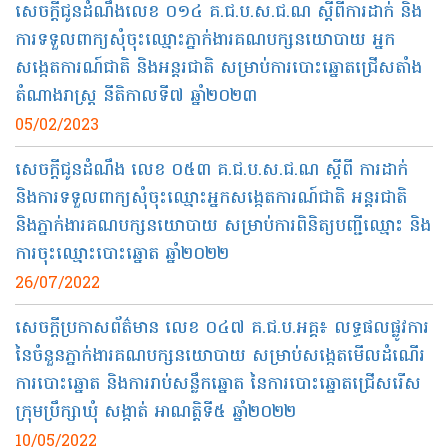
សេចក្តីជូនដំណឹងលេខ ០១៤ គ.ជ.ប.ស.ជ.ណ ស្តីពីការដាក់ និង
ការទទួលពាក្យសុំចុះឈ្មោះភ្នាក់ងារគណបក្សនយោបាយ អ្នក
សង្កេតការណ៍ជាតិ និងអន្តរជាតិ សម្រាប់ការបោះឆ្នោតជ្រើសតាំង
តំណាងរាស្ត្រ នីតិកាលទី៧ ឆ្នាំ២០២៣
05/02/2023
សេចក្តីជូនដំណឹង លេខ ០៥៣​ គ.ជ.ប.ស.ជ.ណ​ ស្តីពី ការដាក់
និងការទទួលពាក្យសុំចុះឈ្មោះអ្នកសង្កេតការណ៍ជាតិ អន្តរជាតិ
និងភ្នាក់ងារគណបក្សនយោបាយ សម្រាប់ការពិនិត្យបញ្ជីឈ្មោះ និង
ការចុះឈ្មោះបោះឆ្នោត ឆ្នាំ២០២២
26/07/2022
សេចក្តីប្រកាសព័ត៌មាន លេខ​ ០៤៧ គ.ជ.ប.អគ្គ៖ លទ្ធផលផ្លូវការ
នៃចំនួនភ្នាក់ងារគណបក្សនយោបាយ សម្រាប់សង្កេតមើលដំណើរ
ការបោះឆ្នោត និងការរាប់សន្លឹកឆ្នោត នៃការបោះឆ្នោតជ្រើសរើស
ក្រុមប្រឹក្សាឃុំ សង្កាត់ អាណត្តិទី៥ ឆ្នាំ២០២២
10/05/2022