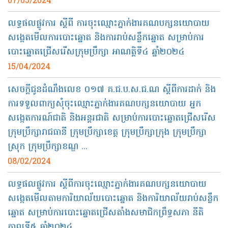
07/05/2024
លទ្ធផលផ្លូវការ ស្តីពី ការចុះឈ្មោះភ្នាក់ងារគណបក្សនយោបាយ
សង្កេតមើលការបោះឆ្នោត និងការរាប់សន្លឹកឆ្នោត សម្រាប់ការ
បោះឆ្នោតជ្រើសរើសក្រុមប្រឹក្សា អាណត្តិទី៤ ឆ្នាំ២០២៤
15/04/2024
សេចក្តីជូនដំណឹងលេខ ០១៧ គ.ជ.ប.ស.ជ.ណ ស្តីពីការដាក់ និង
ការទទួលពាក្យសុំចុះឈ្មោះភ្នាក់ងារគណបក្សនយោបាយ អ្នក
សង្កេតការណ៍ជាតិ និងអន្តរជាតិ សម្រាប់ការបោះឆ្នោតជ្រើសរើស
ក្រុមប្រឹក្សារាជធានី ក្រុមប្រឹក្សាខេត្ត ក្រុមប្រឹក្សាក្រុង ក្រុមប្រឹក្សា
ស្រុក ក្រុមប្រឹក្សាខណ្ឌ ...
08/02/2024
លទ្ធផលផ្លូវការ ស្ដីពីការចុះឈ្មោះភ្នាក់ងារគណបក្សនយោបាយ
សង្កេតមើលតាមការិយាល័យបោះឆ្នោត និងការិយាល័យរាប់សន្លឹក
ឆ្នោត សម្រាប់ការបោះឆ្នោតជ្រើសតាំងសមាជិកព្រឹទ្ធសភា នីតិ
កាលទី៥ ឆ្នាំ២០២៤