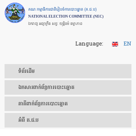
Skip
គណៈកម្មាធិការជាតិរៀបចំការបោះឆ្នោត (គ.ជ.ប)
to
NATIONAL ELECTION COMMITTEE (NEC)
main
ឯករាជ្យ អព្យាក្រឹត សច្ចៈ យុត្តិធម៌ តម្លាភាព
content
Language:
EN
ទំព័រ​ដើម
ឯកសារ​ពាក់ព័ន្ធ​ការ​បោះឆ្នោត
​ភាគីពាក់ព័ន្ធ​​ការ​បោះឆ្នោត
អំពី គ.ជ.ប