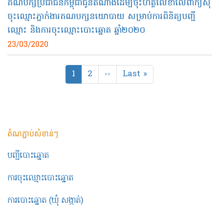
គណបក្សប្រជាជនកម្ពុជាជូនតំណាងដើម្បីចុះហត្ថលេខាលើពាក្យសុំ
ចុះឈ្មោះភ្នាក់ងារគណបក្សនយោបាយ សម្រាប់ការពិនិត្យបញ្ជី
ឈ្មោះ និងការចុះឈ្មោះបោះឆ្នោត ឆ្នាំ២០២០
23/03/2020
Pagination
Current
1
Page
2
Next
››
Last
Last »
page
page
page
តំណភ្ជាប់សំខាន់ៗ
បញ្ជីបោះឆ្នោត
ការចុះឈ្មោះបោះឆ្នោត
ការបោះឆ្នោត (ឃុំ សង្កាត់)