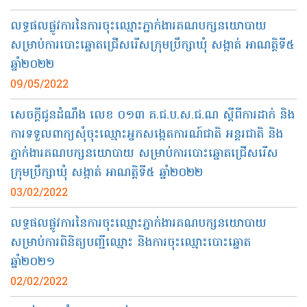
លទ្ធផលផ្លូវការនៃការចុះឈ្មោះភ្នាក់ងារគណបក្សនយោបាយ
សម្រាប់ការបោះឆ្នោតជ្រើសរើសក្រុមប្រឹក្សាឃុំ សង្កាត់ អាណត្តិទី៥
ឆ្នាំ២០២២
09/05/2022
សេចក្ដីជូនដំណឹង លេខ ០១៣ គ.ជ.ប.ស.ជ.ណ ស្ដីពីការដាក់ និង
ការទទួលពាក្យសុំចុះឈ្មោះអ្នកសង្កេតការណ៍ជាតិ អន្តរជាតិ និង
ភ្នាក់ងារគណបក្សនយោបាយ សម្រាប់ការបោះឆ្នោតជ្រើសរើស
ក្រុមប្រឹក្សាឃុំ សង្កាត់ អាណត្តិទី៥ ឆ្នាំ២០២២
03/02/2022
លទ្ធផលផ្លូវការ​នៃការចុះឈ្មោះភ្នាក់ងារគណបក្សនយោបាយ
សម្រាប់ការពិនិត្យបញ្ជីឈ្មោះ និងការចុះឈ្មោះបោះឆ្នោត
ឆ្នាំ២០២១
02/02/2022