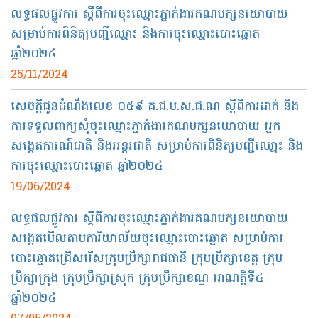
លទ្ធផលផ្លូវការ ស្តីពីការចុះឈ្មោះភ្នាក់ងារគណបក្សនយោបាយ
សម្រាប់ការពិនិត្យបញ្ជីឈ្មោះ និងការចុះឈ្មោះបោះឆ្នោត
ឆ្នាំ២០២៤
25/11/2024
សេចក្តីជូនដំណឹងលេខ ០៥៩ គ.ជ.ប.ស.ជ.ណ ស្តីពីការដាក់ និង
ការទទួលពាក្យសុំចុះឈ្មោះភ្នាក់ងារគណបក្សនយោបាយ អ្នក
សង្កេតការណ៍ជាតិ និងអន្តរជាតិ សម្រាប់ការពិនិត្យបញ្ជីឈោ្មះ និង
ការចុះឈ្មោះបោះឆ្នោត ឆ្នាំ២០២៤
19/06/2024
លទ្ធផលផ្លូវការ ស្តីពីការចុះឈ្មោះភ្នាក់ងារគណបក្សនយោបាយ
សង្កេតមើលតាមការិយាល័យចុះឈ្មោះបោះឆ្នោត សម្រាប់ការ
បោះឆ្នោតជ្រើសរើសក្រុមប្រឹក្សារាជធានី ក្រុមប្រឹក្សាខេត្ត ក្រុម
ប្រឹក្សាក្រុង ក្រុមប្រឹក្សាស្រុក ក្រុមប្រឹក្សាខណ្ឌ អាណត្តិទី៤
ឆ្នាំ២០២៤