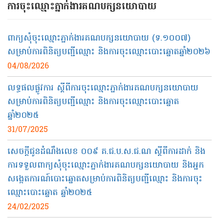
ការចុះឈ្មោះ​ភ្នាក់ងារគណបក្សនយោបាយ​
ពាក្យសុំចុះឈ្មោះភ្នាក់ងារគណបក្សនយោបាយ (ទ.១០០៧)
សម្រាប់ការពិនិត្យបញ្ជីឈ្មោះ និងការចុះឈ្មោះបោះឆ្នោតឆ្នាំ២០២៦
04/08/2026
លទ្ធផលផ្លូវការ ស្តីពីការចុះឈ្មោះភ្នាក់ងារគណបក្សនយោបាយ
សម្រាប់ការពិនិត្យបញ្ជីឈ្មោះ និងការចុះឈ្មោះបោះឆ្នោត
ឆ្នាំ២០២៥
31/07/2025
សេចក្តីជូនដំណឹងលេខ​ ០០៩ គ.ជ.ប.ស.ជ.ណ ស្តីពីការដាក់ និង
ការទទួលពាក្យសុំចុះឈ្មោះភ្នាក់ងារគណបក្សនយោបាយ និងអ្នក
សង្កេតការណ៍បោះឆ្នោតសម្រាប់ការពិនិត្យបញ្ជីឈ្មោះ និងការចុះ
ឈ្មោះបោះឆ្នោត ឆ្នាំ២០២៥
24/02/2025