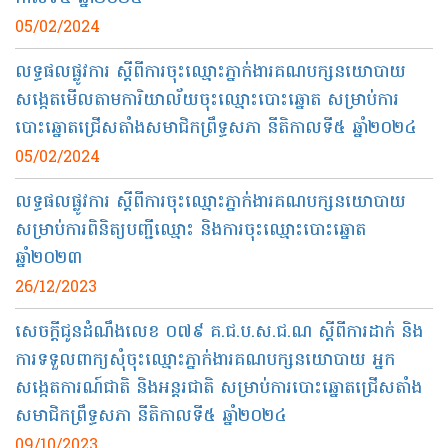
05/02/2024
លទ្ធផលផ្លូវការ ស្ដីពីការចុះឈ្មោះភ្នាក់ងារគណបក្សនយោបាយ
សង្កេតមើលតាមការិយាល័យចុះឈ្មោះបោះឆ្នោត សម្រាប់ការ
បោះឆ្នោតជ្រើសតាំងសមាជិកព្រឹទ្ធសភា​ នីតិកាលទី៥ ឆ្នាំ២០២៤
05/02/2024
លទ្ធផលផ្លូវការ ស្ដីពីការចុះឈ្មោះភ្នាក់ងារគណបក្សនយោបាយ
សម្រាប់ការពិនិត្យបញ្ជីឈ្មោះ និងការចុះឈ្មោះបោះឆ្នោត
ឆ្នាំ២០២៣
26/12/2023
សេចក្តីជូនដំណឹងលេខ ០៧៩​ គ.ជ.ប.ស.ជ.ណ ស្តីពីការដាក់ និង
ការទទួលពាក្យសុំចុះឈ្មោះភ្នាក់ងារគណបក្សនយោបាយ អ្នក
សង្កេតការណ៍ជាតិ និងអន្តរជាតិ សម្រាប់ការបោះឆ្នោតជ្រើសតាំង
សមាជិកព្រឹទ្ធសភា នីតិកាលទី៥ ឆ្នាំ២០២៤
09/10/2023