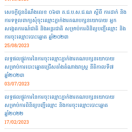
សេចក្តីជូនដំណឹងលេខ ០៦៣ គ.ជ.ប.ស.ជ.ណ ស្តីពី ការដាក់ និង
ការទទួលពាក្យសុំចុះឈ្មោះភ្នាក់ងារគណបក្សនយោបាយ អ្នក
សង្កេតការណ៍ជាតិ និងអន្តរជាតិ សម្រាប់ការពិនិត្យបញ្ជីឈ្មោះ និង
ការចុះឈ្មោះបោះឆ្នោត ឆ្នាំ២០២៣
25/08/2023
លទ្ធផលផ្លូវការនៃការចុះឈ្មោះភ្នាក់ងារគណបក្សនយោបាយ
សម្រាប់ការបោះឆ្នោតជ្រើសតាំងតំណាងរាស្ត្រ នីតិកាលទី៧
ឆ្នាំ២០២៣
03/07/2023
លទ្ធផលផ្លូវការនៃការចុះឈ្មោះភ្នាក់ងារគណបក្សនយោបាយ
សម្រាប់ការពិនិត្យបញ្ជីឈ្មោះ និងការចុះឈ្មោះបោះឆ្នោត
ឆ្នាំ២០២២
17/02/2023