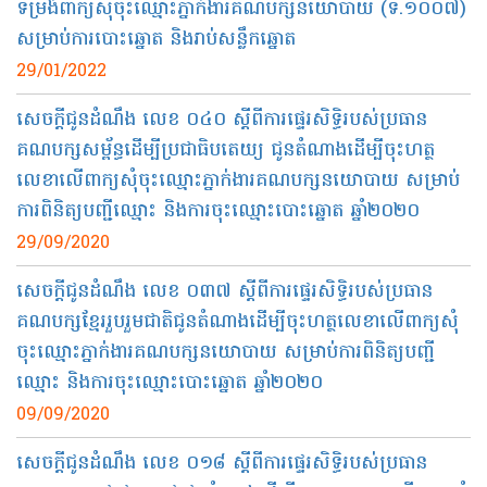
ទម្រង់ពាក្យសុំចុះឈ្មោះភ្នាក់ងារគណបក្សនយោបាយ (ទ.១០០៧)
សម្រាប់ការបោះឆ្នោត និងរាប់សន្លឹកឆ្នោត
29/01/2022
សេចក្តីជូនដំណឹង លេខ ០៤០ ស្ដីពីការផ្ទេរសិទិ្ធរបស់ប្រធាន
គណបក្សសម្ព័ន្ធដើម្បីប្រជាធិបតេយ្យ ជូនតំណាងដើម្បីចុះហត្ថ
លេខាលើពាក្យសុំចុះឈ្មោះភ្នាក់ងារគណបក្សនយោបាយ សម្រាប់
ការពិនិត្យបញ្ជីឈ្មោះ និងការចុះឈ្មោះបោះឆ្នោត ឆ្នាំ២០២០
29/09/2020
សេចក្តីជូនដំណឹង លេខ ០៣៧ ស្ដីពីការផ្ទេរសិទិ្ធរបស់ប្រធាន
គណបក្សខ្មែររួបរួមជាតិជូនតំណាងដើម្បីចុះហត្ថលេខាលើពាក្យសុំ
ចុះឈ្មោះភ្នាក់ងារគណបក្សនយោបាយ សម្រាប់ការពិនិត្យបញ្ជី
ឈ្មោះ និងការចុះឈ្មោះបោះឆ្នោត ឆ្នាំ២០២០
09/09/2020
សេចក្តីជូនដំណឹង លេខ ០១៨ ស្ដីពីការផ្ទេរសិទិ្ធរបស់ប្រធាន