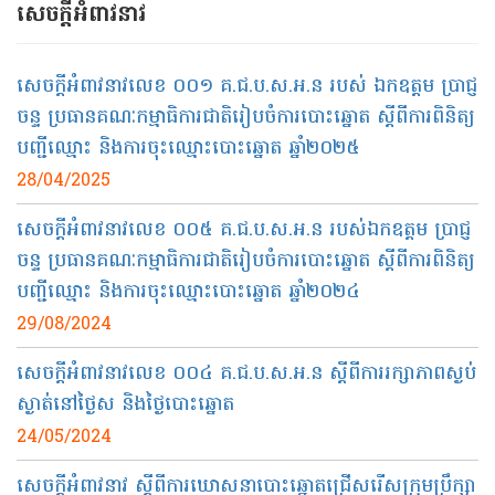
សេចក្ដី​អំពាវនាវ
សេចក្ដីអំពាវនាវលេខ ០០១ គ.ជ.ប.ស.អ​.ន ​របស់ ឯកឧត្ដម ប្រាជ្ញ
ចន្ទ ប្រធានគណៈកម្មាធិការជាតិរៀបចំការបោះឆ្នោត ស្ដីពីការពិនិត្យ
បញ្ជីឈ្មោះ និងការចុះឈ្មោះបោះឆ្នោត ឆ្នាំ២០២៥
28/04/2025
សេចក្តីអំពាវនាវលេខ ០០៥ គ.ជ.ប.ស.អ.ន របស់ឯកឧត្ដម ប្រាជ្ញ
ចន្ទ ប្រធានគណៈកម្មាធិការជាតិរៀបចំការបោះឆ្នោត ស្តីពីការពិនិត្យ
បញ្ជីឈ្មោះ និងការចុះឈ្មោះបោះឆ្នោត ឆ្នាំ២០២៤
29/08/2024
សេចក្តីអំពាវនាវលេខ ០០៤​ គ.ជ.ប.ស.អ.ន ស្តីពីការរក្សាភាពស្ងប់
ស្ងាត់នៅថ្ងៃស និងថ្ងៃបោះឆ្នោត
24/05/2024
សេចក្ដីអំពាវនាវ ស្ដីពីការឃោសនាបោះឆ្នោតជ្រើសរើសក្រុមប្រឹក្សា