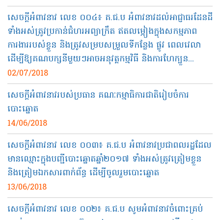
សេចក្ដីអំពាវនាវ លេខ ០០៤​​៖ គ.ជ.ប អំពាវនាវ​ដល់​អាជ្ញាធរដែនដី​
ទាំងអស់​ត្រូវប្រកាន់​ជំហរ​អព្យាក្រឹត ឥតលម្អៀង​ក្នុង​សកម្មភាព​
ការងារ​របស់​ខ្លួន​ និង​ត្រូវសម្របសម្រួល​ទី​កន្លែង​ ផ្លូវ​ ពេលវេលា
ដើម្បី​ឱ្យ​គណបក្ស​នីមួយៗ​អាចអនុវត្ត​កម្មវិធី​ និង​ការហែ​ក្បួន​...
02/07/2018
សេចក្ដីអំពាវនាវ​របស់​ប្រធាន​ គណៈកម្មាធិការជាតិរៀបចំការ
បោះឆ្នោត
14/06/2018
សេចក្ដីអំពាវនាវ​ លេខ ០០៣​៖ គ.ជ.ប អំពាវនាវប្រជាពលរដ្ឋដែល
មានឈ្មោះក្នុងបញ្ជីបោះឆ្នោត​ឆ្នាំ​២០១៧​ ទាំងអស់​ត្រូវត្រៀមខ្លួន​
និង​ត្រៀម​ឯកសារពាក់ព័ន្ធ​ ដើម្បីចូលរួមបោះឆ្នោត
13/06/2018
សេចក្ដីអំពាវនាវ លេខ ០០២​៖ គ.ជ.ប សូមអំពាវនាវ​ចំពោះគ្រប់