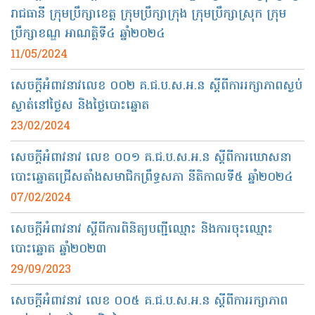
រាជធានី ក្រុមប្រឹក្សាខេត្ត ក្រុមប្រឹក្សាក្រុង ក្រុមប្រឹក្សាស្រុក ក្រុម
ប្រឹក្សាខណ្ឌ អាណត្តិទី៤ ឆ្នាំ២០២៤
11/05/2024
សេចក្តីអំពាវនាវលេខ ០០២ គ.ជ.ប.ស.អ.ន ស្តីពីការរក្សាភាពស្ងប់
ស្ងាត់នៅថ្ងៃស និងថ្ងៃបោះឆ្នោត
23/02/2024
សេចក្ដីអំពាវនាវ លេខ ០០១ គ.ជ.ប.ស.អ.ន ស្តីពីការឃោសនា
បោះឆ្នោតជ្រើសតាំងសមាជិកព្រឹទ្ធសភា នីតិកាលទី៥ ឆ្នាំ២០២៤
07/02/2024
សេចក្តីអំពាវនាវ ស្តីពីការពិនិត្យបញ្ជីឈ្មោះ និងការចុះឈ្មោះ
បោះឆ្នោត ឆ្នាំ២០២៣
29/09/2023
សេចក្តីអំពាវនាវ លេខ ០០៥ គ.ជ.ប.ស.អ.ន ស្ដីពីការរក្សាភាព