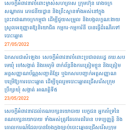
សេចក្តីអំពាវនាវចំពោះម្ចាស់សហគ្រាស ក្រុមហ៊ុន រោងចក្រ
សណ្ឋាគារ ភោជនីយដ្ឋាន និងគ្រឹះស្ថានទាំងអស់នៅក្នុង
ព្រះរាជាណាចក្រកម្ពុជា ដើម្បីជួយសម្រួល និងបង្កលក្ខណៈងាយ
ស្រួលអនុញ្ញាតឱ្យនិយោជិត កម្មករ-កម្មការិនី បានធ្វើដំណើរទៅ
បោះឆ្នោត
27/05/2022
ឯកសារជាសំឡេង៖ សេចក្ដីអំពាវនាវចំពោះប្រជាពលរដ្ឋ គឃ.សប
មេឃុំ ចៅសង្កាត់ និងមេភូមិ ពាក់ព័ន្ធនឹងការត្រៀមខ្លួន និងត្រៀម
អត្តសញ្ញាណប័ណ្ណសញ្ជាតិខ្មែរ ឬឯកសារបញ្ជាក់អត្តសញ្ញាណ
បម្រើឱ្យការបោះឆ្នោត ដើម្បីចូលរួមបោះឆ្នោតជ្រើសរើសក្រុម
ប្រឹក្សាឃុំ សង្កាត់ អាណត្តិទី៥
23/05/2022
សេចក្តីអំពាវនាវដល់គណបក្សនយោបាយ បេក្ខជន អ្នកគាំទ្រនៃ
គណបក្សនយោបាយ ទាំងអស់ត្រូវតែគោរពវិធាន បទប្បញ្ញត្តិ និង
គោលការណ៍ដែលបានចែងក្នុងច្បាប់បោះឆ្នោតជ្រើសរើសក្រុម