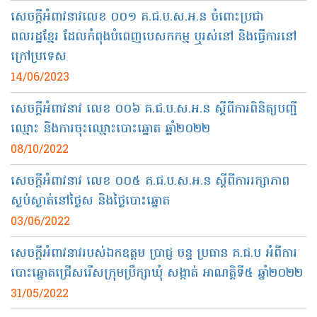
សេចក្តីអំពាវនាវលេខ ០០១ គ.ជ.ប.ស.អ.ន ចំពោះប្រជា
ពលរដ្ឋខែ្មរ ដែលកំពុងបំពេញបេសកកម្ម ឬរស់នៅ និងធ្វើការនៅ
ក្រៅប្រទេស
14/06/2023
សេចក្ដីអំពាវនាវ លេខ ០០៦ គ.ជ.ប.ស.អ.ន ស្ដីពីការពិនិត្យបញ្ជី
ឈ្មោះ និងការចុះឈ្មោះបោះឆ្នោត ឆ្នាំ២០២២
08/10/2022
សេចក្តីអំពាវនាវ លេខ ០០៥ គ.ជ.ប.ស.អ.ន ស្ដីពីការរក្សាភាព
ស្ងប់ស្ងាត់នៅថ្ងៃស និងថ្ងៃបោះឆ្នោត
03/06/2022
សេចក្ដីអំពាវនាវរបស់ឯកឧត្ដម ប្រាជ្ញ ចន្ទ ប្រធាន គ.ជ.ប អំពីការ
បោះឆ្នោតជ្រើសរើសក្រុមប្រឹក្សាឃុំ សង្កាត់ អាណត្តិទី៥ ឆ្នាំ២០២២
31/05/2022