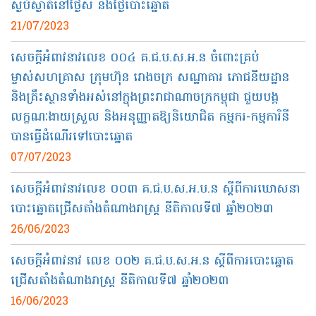
ស្ងប់ស្ងាត់នៅថ្ងៃស និងថ្ងៃបោះឆ្នោត
21/07/2023
សេចក្ដីអំពាវនាវលេខ ០០៤ គ.ជ.ប.ស.អ.ន ចំពោះគ្រប់
ម្ចាស់សហគ្រាស ក្រុមហ៊ុន រោងចក្រ សណ្ឋាគារ ភោជនីយដ្ឋាន
និងគ្រឹះស្ថានទាំងអស់នៅក្នុងព្រះរាជាណាចក្រកម្ពុជា ជួយបង្ក
លក្ខណៈងាយស្រួល និងអនុញ្ញាតឱ្យនិយោជិត កម្មករ-កម្មការិនី
បានធ្វើដំណើរទៅបោះឆ្នោត
07/07/2023
សេចក្ដីអំពាវនាវលេខ ០០៣ គ.ជ​.ប.ស.អ.ប.ន ស្ដីពីការឃោសនា
បោះឆ្នោតជ្រើសតាំងតំណាងរាស្ត្រ នីតិកាលទី៧ ឆ្នាំ២០២៣
26/06/2023
សេចក្ដីអំពាវនាវ លេខ ០០២ គ.ជ.ប.ស.អ.ន ស្ដីពីការបោះឆ្នោត
ជ្រើសតាំងតំណាងរាស្ត្រ នីតិកាលទី៧ ឆ្នាំ២០២៣
16/06/2023