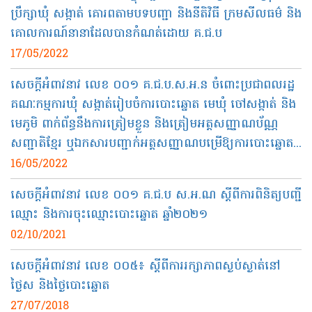
ប្រឹក្សាឃុំ សង្កាត់ គោរពតាមបទបញ្ជា និងនីតិវិធី ក្រមសីលធម៌ និង
គោលការណ៍នានាដែលបានកំណត់ដោយ គ.ជ.ប
17/05/2022
សេចក្ដីអំពាវនាវ លេខ ០០១ គ.ជ.ប.ស.អ.ន ចំពោះប្រជាពលរដ្ឋ
គណៈកម្មការឃុំ សង្កាត់រៀបចំការបោះឆ្នោត មេឃុំ ចៅសង្កាត់ និង
មេភូមិ ពាក់ព័ន្ធនឹងការត្រៀមខ្លួន និងត្រៀមអត្តសញ្ញាណប័ណ្ណ
សញ្ជាតិខ្មែរ ឬឯកសារបញ្ជាក់អត្តសញ្ញាណបម្រើឱ្យការបោះឆ្នោត...
16/05/2022
សេចក្តីអំពាវនាវ​ លេខ ០០១ គ.ជ.ប ស.អ.ណ ស្ដីពីការពិនិត្យបញ្ជី
ឈ្មោះ និងការចុះឈ្មោះបោះឆ្នោត ឆ្នាំ២០២១
02/10/2021
សេចក្ដីអំពាវនាវ​ លេខ ០០៥​៖ ស្ដីពីការរក្សាភាពស្ងប់ស្ងាត់​នៅ
ថ្ងៃស និង​ថ្ងៃបោះឆ្នោត
27/07/2018