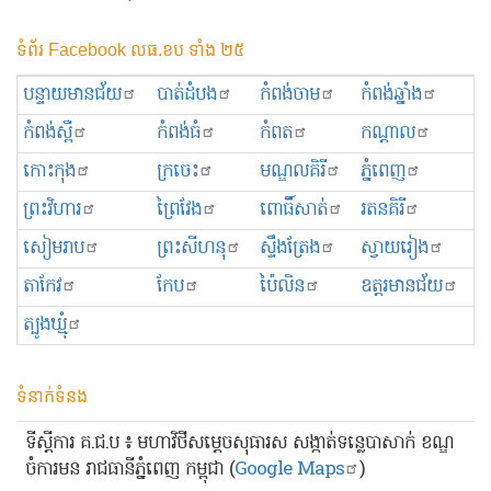
ទំព័រ Facebook លធ.ខប ទាំង ២៥
បន្ទាយមានជ័យ
បាត់ដំបង
កំពង់ចាម
កំពង់ឆ្នាំង
កំពង់ស្ពឺ
កំពង់ធំ
កំពត
កណ្ដាល
កោះកុង
ក្រចេះ
មណ្ឌលគិរី
ភ្នំពេញ
ព្រះ​វិហារ
ព្រៃវែង
ពោធិ៍សាត់
រតនគិរី
សៀមរាប
ព្រះសីហនុ
ស្ទឹងត្រែង
ស្វាយរៀង
តាកែវ
កែប
ប៉ៃលិន
ឧត្ដរមានជ័យ
ត្បូងឃ្មុំ
ទំនាក់ទំនង
ទីស្ដីការ គ.ជ.ប ៖ មហាវិថីសម្ដេចសុធារស សង្កាត់ទន្លេបាសាក់ ខណ្ឌ
ចំការមន រាជធានីភ្នំពេញ កម្ពុជា (
Google Maps
)