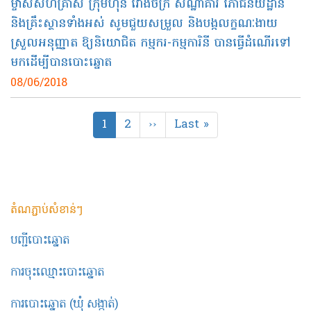
ម្ចាស់​សហគ្រាស ក្រុមហ៊ុន រោងចក្រ សណ្ឋាគារ ភោជនីយដ្ឋាន
និង​គ្រឹះស្ថាន​ទាំងអស់​ សូមជួយសម្រួល និង​បង្កលក្ខណៈងាយ
ស្រួលអនុញ្ញាត​ ឱ្យនិយោជិត កម្មករ-កម្មការិនី បានធ្វើដំណើរទៅ​
មក​ដើម្បីបានបោះឆ្នោត
08/06/2018
Pagination
Current
1
Page
2
Next
››
Last
Last »
page
page
page
តំណភ្ជាប់សំខាន់ៗ
បញ្ជីបោះឆ្នោត
ការចុះឈ្មោះបោះឆ្នោត
ការបោះឆ្នោត (ឃុំ សង្កាត់)