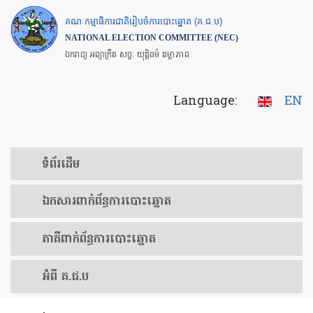
Skip
គណៈកម្មាធិការជាតិរៀបចំការបោះឆ្នោត (គ.ជ.ប)
to
NATIONAL ELECTION COMMITTEE (NEC)
main
ឯករាជ្យ អព្យាក្រឹត សច្ចៈ យុត្តិធម៌ តម្លាភាព
content
Language:
EN
ទំព័រ​ដើម
ឯកសារ​ពាក់ព័ន្ធ​ការ​បោះឆ្នោត
​ភាគីពាក់ព័ន្ធ​​ការ​បោះឆ្នោត
អំពី គ.ជ.ប