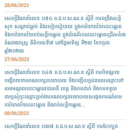
28/06/2023
សេចក្តីណែនាំលេខ ០៥០ គ.ជ​.ប.ស.ណ.ន ស្តីពី ការពង្រឹងសន្តិ
សុខ សណ្តាប់ធ្នាប់ និងរបៀបរៀបរយ ក្នុងការិយាល័យបោះឆ្នោត
និងការិយាល័យរាប់សន្លឹកឆ្នោត ក្នុងដំណើរការបោះឆ្នោតជ្រើសតំាង
តំណាងរាស្រ្ត នីតិកាលទី៧ នៅថ្ងៃអាទិត្យ ទី២៣ ខែកក្កដា
ឆ្នាំ២០២៣
27/06/2023
សេចក្តីណែនាំលេខ ០៤៥ គ.ជ.ប.ស.ណ.ន ស្តីពី ការបិទផ្សាយ
បញ្ជីរាយនាមគណបក្សនយោបាយ និងបញ្ជីបេក្ខជនឈរឈ្មោះនៅ
តាមមណ្ឌលបោះឆ្នោតរាជធានី ខេត្ត និងការដាក់ និងការទទួល
ពាក្យសុំចុះឈ្មោះភ្នាក់ងារគណបក្សនយោបាយសង្កេតការណ៍តាម
ការិយាល័យបោះឆ្នោត និងរាប់សន្លឹកឆ្នោត...
08/06/2023
សេចក្តីណែនាំលេខ ០៣៧ គ.ជ.ប.ស.ណ.ន ស្តីពី ការហែក្បួន