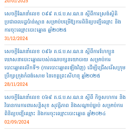
20/01/2025
សេចក្ដីណែនាំលេខ ០៩៩ គ.ជ.ប​.ស.ណ.ន ស្តីពីការស្រង់ស្ថិតិ
ប្រជាពលរដ្ឋប៉ាន់ស្មាន សម្រាប់បម្រើឱ្យការពិនិត្យបញ្ជីឈ្មោះ និង
ការចុះឈ្មោះបោះឆ្នោត ឆ្នាំ២០២៥
31/12/2024
សេចក្តីណែនាំលេខ ០៩៦ គ.ជ.ប.ស.ណ.ន ស្តីពីការហែក្បួន
ឃោសនាបោះឆ្នោតរបស់គណបក្សនយោបាយ សម្រាប់ការ
បោះឆ្នោតលើកទី១ (ការបោះឆ្នោតឡើងវិញ) ដើម្បីជ្រើសរើសក្រុម
ប្រឹក្សាក្រុងកំពង់សោម នៃខេត្តព្រះសីហនុ ឆ្នាំ២០២៥
28/11/2024
សេចក្តីណែនាំលេខ ០៦៩ គ.ជ.ប.ស.ណ.ន ស្តីពី កិច្ចសហការ និង
វិធានការការពារសន្តិសុខ សុវត្ថិភាព និងសណ្តាប់ធ្នាប់ សម្រាប់ការ
ពិនិត្យបញ្ជីឈ្មោះ និងការចុះឈ្មោះបោះឆ្នោត ឆ្នាំ២០២៤
02/09/2024