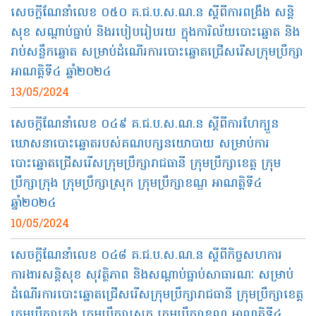
សេចក្ដីណែនាំលេខ ០៥០ គ.ជ.ប.ស.ណ.ន ស្ដីពីការពង្រឹង សន្ដិ
សុខ សណ្ដាប់ធ្នាប់ និងរបៀបរៀបរយ ក្នុងការិល័យបោះឆ្នោត និង
រាប់សន្លឹកឆ្នោត សម្រាប់ដំណើរការបោះឆ្នោតជ្រើសរើសក្រុមប្រឹក្សា
អាណត្តិទី៤ ឆ្នាំ២០២៤
13/05/2024
សេចក្តីណែនាំលេខ ០៤៩ គ.ជ.ប.ស.ណ.ន ស្តីពីការហែក្បួន
ឃោសនាបោះឆ្នោតរបស់គណបក្សនយោបាយ សម្រាប់ការ
បោះឆ្នោតជ្រើសរើសក្រុមប្រឹក្សារាជធានី ក្រុមប្រឹក្សាខេត្ត ក្រុម
ប្រឹក្សាក្រុង ក្រុមប្រឹក្សាស្រុក ក្រុមប្រឹក្សាខណ្ឌ អាណត្តិទី៤
ឆ្នាំ២០២៤
10/05/2024
សេចក្តីណែនាំលេខ ០៤៨ គ.ជ.ប.ស.ណ.ន ស្តីពីកិច្ចសហការ
ការងារសន្តិសុខ សុវត្ថិភាព និងសណ្តាប់ធ្នាប់សាធារណៈ សម្រាប់
ដំណើរការបោះឆ្នោតជ្រើសរើសក្រុមប្រឹក្សារាជធានី ក្រុមប្រឹក្សាខេត្ត
ក្រុមប្រឹក្សាក្រុង ក្រុមប្រឹក្សាស្រុក ក្រុមប្រឹក្សាខណ្ឌ អាណត្តិទី៤