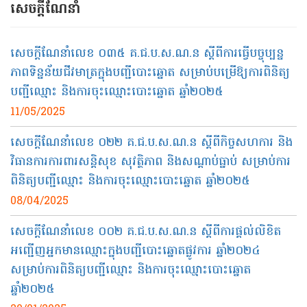
សេចក្ដី​ណែនាំ
សេចក្ដីណែនាំលេខ​ ០៣៥​ គ.ជ.ប.ស.ណ.ន ស្តីពីការធ្វើបច្ចុប្បន្ន
ភាពទិន្នន័យជីវមាត្រក្នុងបញ្ជីបោះឆ្នោត សម្រាប់បម្រើឱ្យការពិនិត្យ
បញ្ជីឈ្មោះ និងការចុះឈ្មោះបោះឆ្នោត ឆ្នាំ២០២៥
11/05/2025
សេចក្ដីណែនាំលេខ ០២២ គ.ជ.ប.ស.ណ.ន ស្ដីពីកិច្ចសហការ និង
វិធានការការពារសន្តិសុខ សុវត្ថិភាព និងសណ្ដាប់ធ្នាប់ សម្រាប់ការ
ពិនិត្យបញ្ជីឈ្មោះ និងការចុះឈ្មោះបោះឆ្នោត ឆ្នាំ២០២៥
08/04/2025
សេចក្ដីណែនាំលេខ ០០២ គ.ជ.ប.ស.ណ.ន ស្ដីពីការផ្ដល់លិខិត
អញ្ជើញអ្នកមានឈ្មោះក្នុងបញ្ជីបោះឆ្នោតផ្លូវការ ឆ្នាំ២០២៤
សម្រាប់ការពិនិត្យបញ្ជីឈ្មោះ និងការចុះឈ្មោះបោះឆ្នោត
ឆ្នាំ២០២៥