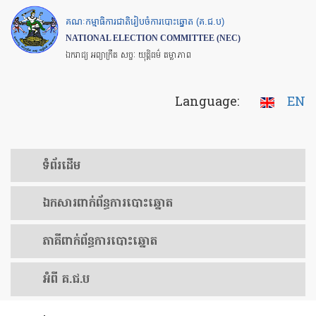
Skip
គណៈកម្មាធិការជាតិរៀបចំការបោះឆ្នោត (គ.ជ.ប)
to
NATIONAL ELECTION COMMITTEE (NEC)
main
ឯករាជ្យ អព្យាក្រឹត សច្ចៈ យុត្តិធម៌ តម្លាភាព
content
Language:
EN
ទំព័រ​ដើម
ឯកសារ​ពាក់ព័ន្ធ​ការ​បោះឆ្នោត
​ភាគីពាក់ព័ន្ធ​​ការ​បោះឆ្នោត
អំពី គ.ជ.ប