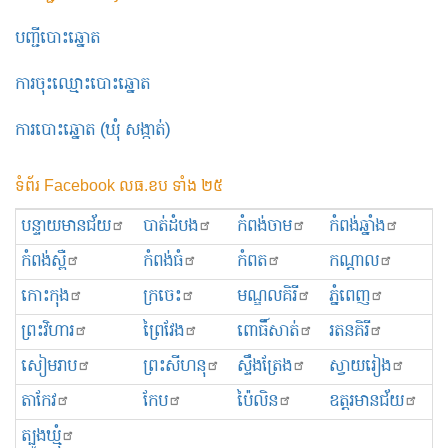
បញ្ជីបោះឆ្នោត
ការចុះឈ្មោះបោះឆ្នោត
ការបោះឆ្នោត (ឃុំ សង្កាត់)
ទំព័រ Facebook លធ.ខប ទាំង ២៥
បន្ទាយមានជ័យ
បាត់ដំបង
កំពង់ចាម
កំពង់ឆ្នាំង
កំពង់ស្ពឺ
កំពង់ធំ
កំពត
កណ្ដាល
កោះកុង
ក្រចេះ
មណ្ឌលគិរី
ភ្នំពេញ
ព្រះ​វិហារ
ព្រៃវែង
ពោធិ៍សាត់
រតនគិរី
សៀមរាប
ព្រះសីហនុ
ស្ទឹងត្រែង
ស្វាយរៀង
តាកែវ
កែប
ប៉ៃលិន
ឧត្ដរមានជ័យ
ត្បូងឃ្មុំ