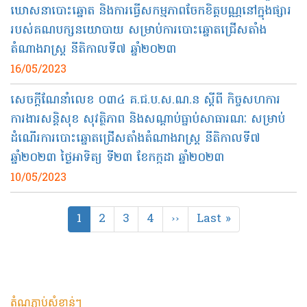
ឃោសនាបោះឆ្នោត និងការធ្វើសកម្មភាពចែកខិត្តបណ្ណនៅក្នុងផ្សារ
របស់គណបក្សនយោបាយ សម្រាប់ការបោះឆ្នោតជ្រើសតាំង
តំណាងរាស្ត្រ នីតិកាលទី៧ ឆ្នាំ២០២៣
16/05/2023
សេចក្ដីណែនាំលេខ ០៣៤ គ.ជ.ប.ស.ណ.ន ស្ដីពី កិច្ចសហការ
ការងារសន្តិសុខ សុវត្ថិភាព និងសណ្ដាប់ធ្នាប់សាធារណៈ សម្រាប់
ដំណើរការបោះឆ្នោតជ្រើសតាំងតំណាងរាស្ត្រ នីតិកាលទី៧
ឆ្នាំ២០២៣ ថ្ងៃអាទិត្យ ទី២៣ ខែកក្កដា ឆ្នាំ២០២៣
10/05/2023
Pagination
Current
1
Page
2
Page
3
Page
4
Next
››
Last
Last »
page
page
page
តំណភ្ជាប់សំខាន់ៗ