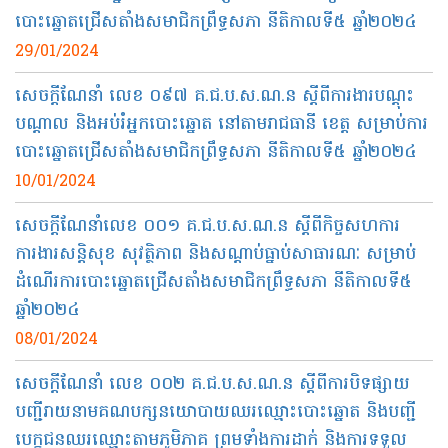
បោះឆ្នោតជ្រើសតាំងសមាជិកព្រឹទ្ធសភា នីតិកាលទី៥ ឆ្នាំ២០២៤
29/01/2024
សេចក្តីណែនាំ លេខ ០៩៧ គ.ជ.ប.ស.ណ.ន ស្តីពីការងារបណ្តុះ
បណ្តាល និងអប់រំអ្នកបោះឆ្នោត នៅតាមរាជធានី ខេត្ត សម្រាប់ការ
បោះឆ្នោតជ្រើសតាំងសមាជិកព្រឹទ្ធសភា នីតិកាលទី៥ ឆ្នាំ២០២៤
10/01/2024
សេចក្តីណែនាំលេខ ០០១ គ.ជ.ប.ស.ណ.ន ស្តីពីកិច្ចសហការ
ការងារសន្តិសុខ សុវត្ថិភាព និងសណ្តាប់ធ្នាប់សាធារណៈ សម្រាប់
ដំណើរការបោះឆ្នោតជ្រើសតាំងសមាជិកព្រឹទ្ធសភា នីតិកាលទី៥
ឆ្នាំ២០២៤
08/01/2024
សេចក្ដីណែនាំ លេខ ០០២ គ.ជ.ប.ស.ណ.ន ស្តីពីការបិទផ្សាយ
បញ្ជីរាយនាមគណបក្សនយោបាយឈរឈ្មោះបោះឆ្នោត និងបញ្ជី
បេក្ខជនឈរឈ្មោះតាមភូមិភាគ ព្រមទាំងការដាក់ និងការទទួល