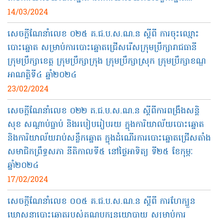
14/03/2024
សេចក្ដីណែនាំលេខ ០២៥ គ.ជ.ប.ស.ណ.ន ស្តីពី ការចុះឈ្មោះ
បោះឆ្នោត សម្រាប់ការបោះឆ្នោតជ្រើសរើសក្រុមប្រឹក្សារាជធានី
ក្រុមប្រឹក្សាខេត្ត ក្រុមប្រឹក្សាក្រុង ក្រុមប្រឹក្សាស្រុក ក្រុមប្រឹក្សាខណ្ឌ
អាណត្តិទី៤ ឆ្នាំ២០២៤
23/02/2024
សេចក្ដីណែនាំលេខ ០២២ គ.ជ.ប.ស.ណ.ន ស្តីពីការពង្រឹងសន្តិ
សុខ សណ្តាប់ធ្នាប់ និងរបៀបរៀបរយ ក្នុងការិយាល័យបោះឆ្នោត
និងការិយាល័យរាប់សន្លឹកឆ្នោត ក្នុងដំណើរការបោះឆ្នោតជ្រើសតាំង
សមាជិកព្រឹទ្ធសភា នីតិកាលទី៥ នៅថ្ងៃអាទិត្យ ទី២៥ ខែកុម្ភៈ
ឆ្នាំ២០២៤
17/02/2024
សេចក្តីណែនាំលេខ​ ០០៥ គ.ជ.ប.ស.ណ.ន ស្តីពី ការហែក្បួន
ឃោសនាបោះឆ្នោតរបស់គណបក្សនយោបាយ សម្រាប់ការ