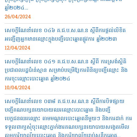
ឆ្នាំ២០២៤...
26/04/2024
សេចក្ដីណែនាំលេខ ០៤៦ គ.ជ.ប.ស.ណ.ន ស្តីពីការផ្តល់លិខិត
អញ្ជើញអ្នកមានឈ្មោះក្នុងបញ្ជីបោះឆ្នោតផ្លូវការ ឆ្នាំ២០២៣
12/04/2024
សេចក្ដីណែនាំលេខ ០៤១ គ.ជ.ប.ស.ណ.ន ស្តីពី ការស្រង់ស្ថិតិ
ប្រជាពលរដ្ឋប៉ាន់ស្មាន សម្រាប់បម្រើឱ្យការពិនិត្យបញ្ជីឈ្មោះ និង
ការចុះឈ្មោះបោះឆ្នោត ឆ្នាំ២០២៤
10/04/2024
សេចក្ដីណែនាំលេខ ០៣៨​ គ.ជ.ប.ស.ណ.ន ស្តីពីការបិទផ្សាយ
បញ្ជីគណបក្សនយោបាយឈរឈ្មោះបោះឆ្នោត និងបញ្ជី
បេក្ខជនឈរឈ្មោះ តាមមណ្ឌលបោះឆ្នោតនីមួយៗ និងការដាក់ ការ
ទទួលពាក្យសុំចុះឈ្មោះភ្នាក់ងារគណបក្សនយោបាយសង្កេតមើល
តាមការិយាល័យបោះឆ្នោត និងការិយាល័យរាប់សន្លឹកឆ្នោត...