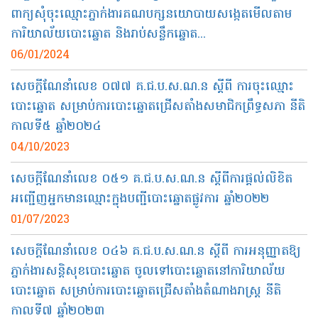
ពាក្យសុំចុះឈ្មោះភ្នាក់ងារគណបក្សនយោបាយសង្កេតមើលតាម
ការិយាល័យបោះឆ្នោត និងរាប់សន្លឹកឆ្នោត...
06/01/2024
សេចក្តីណែនាំលេខ ០៧៧ គ.ជ.ប.ស.ណ.ន ស្តីពី ការចុះឈ្មោះ
បោះឆ្នោត​ សម្រាប់ការបោះឆ្នោតជ្រើសតាំងសមាជិកព្រឹទ្ធសភា នីតិ
កាលទី៥ ឆ្នាំ២០២៤
04/10/2023
សេចក្ដីណែនាំលេខ ០៥១ គ.ជ.ប.ស.ណ.ន ស្ដីពីការផ្ដល់លិខិត
អញ្ជើញអ្នកមានឈ្មោះក្នុងបញ្ជីបោះឆ្នោតផ្លូវការ ឆ្នាំ២០២២
01/07/2023
សេចក្តីណែនាំលេខ ០៤៦ គ.ជ.ប.ស.ណ.ន ស្តីពី ការអនុញ្ញាតឱ្យ
ភ្នាក់ងារសន្តិសុខបោះឆ្នោត ចូលទៅបោះឆ្នោតនៅការិយាល័យ
បោះឆ្នោត សម្រាប់ការបោះឆ្នោតជ្រើសតាំងតំណាងរាស្ត្រ នីតិ
កាលទី៧ ឆ្នាំ២០២៣