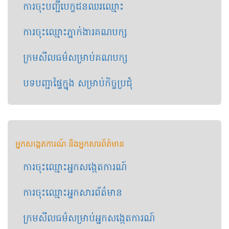
ការចុះបញ្ជី​​បេក្ខជន​ឈរឈ្មោះ​
ការចុះឈ្មោះ​ភ្នាក់ងារគណបក្ស
ក្រមសីលធម៌​សម្រាប់​គណបក្ស
​បទបញ្ជាផ្ទៃក្នុង សម្រាប់កិច្ចប្រជុំ
អ្នកសង្កេត​ការណ៍ និង​អ្នក​សារព័ត៌មាន
ការចុះឈ្មោះអ្នកសង្កេតការណ៍
ការ​ចុះឈ្មោះ​អ្នក​សារព័ត៌មាន
ក្រមសីលធម៌សម្រាប់​អ្នកសង្កេតការណ៍