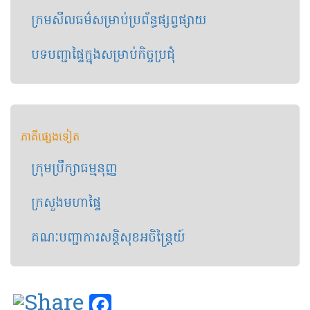
ក្រមសីលធម៌សម្រាប់​ប្រព័ន្ធផ្សព្វផ្សាយ
បទបញ្ជាផ្ទៃក្នុងសម្រាប់កិច្ចប្រជុំ
ភាគីផ្សេងទៀត
ក្រុមប្រឹក្សា​ធម្មនុញ្ញ
ក្រសួងមហាផ្ទៃ​
គណៈបញ្ជាការ​សន្តិសុខ​អចិន្ត្រៃយ៍
Facebook