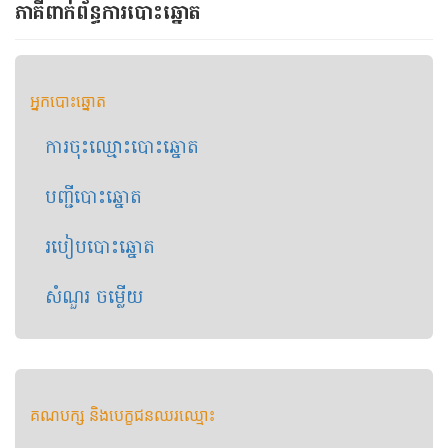
ភាគីពាក់ព័ន្ធ​​ការ​បោះឆ្នោត
អ្នក​បោះឆ្នោត
ការចុះឈ្មោះ​បោះ​ឆ្នោត
បញ្ជី​បោះឆ្នោត
របៀបបោះឆ្នោត
សំណួរ ចម្លើយ
គណបក្ស​ និងបេក្ខជន​ឈរឈ្មោះ​