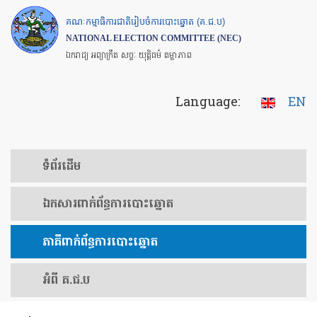
Skip
គណៈកម្មាធិការជាតិរៀបចំការបោះឆ្នោត (គ.ជ.ប)
to
NATIONAL ELECTION COMMITTEE (NEC)
main
ឯករាជ្យ អព្យាក្រឹត សច្ចៈ យុត្តិធម៌ តម្លាភាព
content
Language:
EN
ទំព័រ​ដើម
ឯកសារ​ពាក់ព័ន្ធ​ការ​បោះឆ្នោត
​ភាគីពាក់ព័ន្ធ​​ការ​បោះឆ្នោត
អំពី គ.ជ.ប