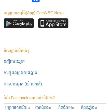
ទាញយកកម្មវិធី(App) CamNEC News
តំណភ្ជាប់សំខាន់ៗ
បញ្ជីបោះឆ្នោត
ការចុះឈ្មោះបោះឆ្នោត
ការបោះឆ្នោត (ឃុំ សង្កាត់)
ទំព័រ Facebook លធ.ខប ទាំង ២៥
បន្ទាយមានជ័យ
បាត់ដំបង
កំពង់ចាម
កំពង់ឆ្នាំង