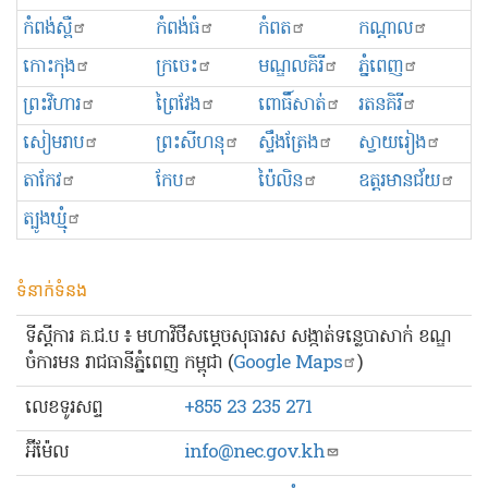
កំពង់ស្ពឺ
កំពង់ធំ
កំពត
កណ្ដាល
កោះកុង
ក្រចេះ
មណ្ឌលគិរី
ភ្នំពេញ
ព្រះ​វិហារ
ព្រៃវែង
ពោធិ៍សាត់
រតនគិរី
សៀមរាប
ព្រះសីហនុ
ស្ទឹងត្រែង
ស្វាយរៀង
តាកែវ
កែប
ប៉ៃលិន
ឧត្ដរមានជ័យ
ត្បូងឃ្មុំ
ទំនាក់ទំនង
ទីស្ដីការ គ.ជ.ប ៖ មហាវិថីសម្ដេចសុធារស សង្កាត់ទន្លេបាសាក់ ខណ្ឌ
ចំការមន រាជធានីភ្នំពេញ កម្ពុជា (
Google Maps
)
លេខ​ទូរសព្ទ
+855 23 235 271
អ៊ីម៉ែល
info@nec.gov.kh