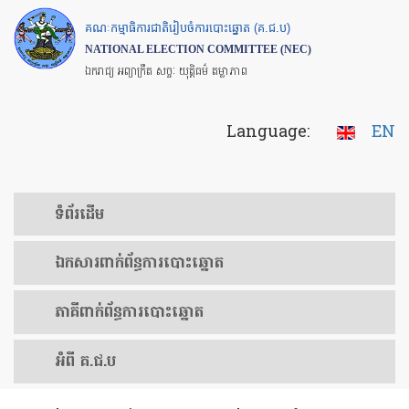
Skip
គណៈកម្មាធិការជាតិរៀបចំការបោះឆ្នោត (គ.ជ.ប)
to
NATIONAL ELECTION COMMITTEE (NEC)
main
ឯករាជ្យ អព្យាក្រឹត សច្ចៈ យុត្តិធម៌ តម្លាភាព
content
Language:
EN
ទំព័រ​ដើម
ឯកសារ​ពាក់ព័ន្ធ​ការ​បោះឆ្នោត
​ភាគីពាក់ព័ន្ធ​​ការ​បោះឆ្នោត
អំពី គ.ជ.ប