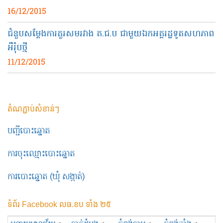
16/12/2015
ជំនួបសម្តែងការគួរសមរវាង គ.ជ.ប ជាមួយឯកអគ្គរដ្ឋទូតសហភាព
អឺរ៉ុបថ្មី
11/12/2015
តំណភ្ជាប់សំខាន់ៗ
បញ្ជីបោះឆ្នោត
ការចុះឈ្មោះបោះឆ្នោត
ការបោះឆ្នោត (ឃុំ សង្កាត់)
ទំព័រ Facebook លធ.ខប ទាំង ២៥