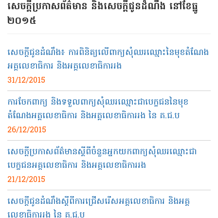
សេចក្ដីប្រកាសព័ត៌មាន​ និងសេចក្ដីជូនដំណឹង នៅខែធ្នូ
២០១៥
សេចក្តីជូនដំណឹង៖ ការពិនិត្យលើពាក្យសុំឈរឈ្មោះនៃមុខតំណែង
អគ្គលេខាធិការ និងអគ្គលេខាធិការរង
31/12/2015
ការចែកពាក្យ និងទទួលពាក្យសុំឈរឈ្មោះជាបេក្ខជននៃមុខ
តំណែងអគ្គលេខាធិការ និងអគ្គលេខាធិការរង នៃ គ.ជ.ប
26/12/2015
សេចក្តីប្រកាសព័ត៌មានស្ដីពីចំនួនអ្នកយកពាក្យសុំឈរឈ្មោះជា
បេក្ខជនអគ្គលេខាធិការ និងអគ្គលេខាធិការរង
21/12/2015
សេចក្តីជូនដំណឹងស្តីពីការជ្រើសរើសអគ្គលេខាធិការ និងអគ្គ
លេខាធិការរង នៃ គ.ជ.ប