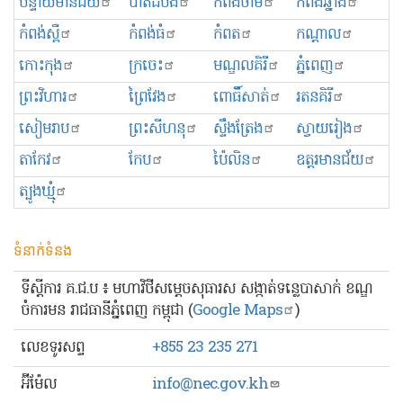
បន្ទាយមានជ័យ
បាត់ដំបង
កំពង់ចាម
កំពង់ឆ្នាំង
កំពង់ស្ពឺ
កំពង់ធំ
កំពត
កណ្ដាល
កោះកុង
ក្រចេះ
មណ្ឌលគិរី
ភ្នំពេញ
ព្រះ​វិហារ
ព្រៃវែង
ពោធិ៍សាត់
រតនគិរី
សៀមរាប
ព្រះសីហនុ
ស្ទឹងត្រែង
ស្វាយរៀង
តាកែវ
កែប
ប៉ៃលិន
ឧត្ដរមានជ័យ
ត្បូងឃ្មុំ
ទំនាក់ទំនង
ទីស្ដីការ គ.ជ.ប ៖ មហាវិថីសម្ដេចសុធារស សង្កាត់ទន្លេបាសាក់ ខណ្ឌ
ចំការមន រាជធានីភ្នំពេញ កម្ពុជា (
Google Maps
)
លេខ​ទូរសព្ទ
+855 23 235 271
អ៊ីម៉ែល
info@nec.gov.kh