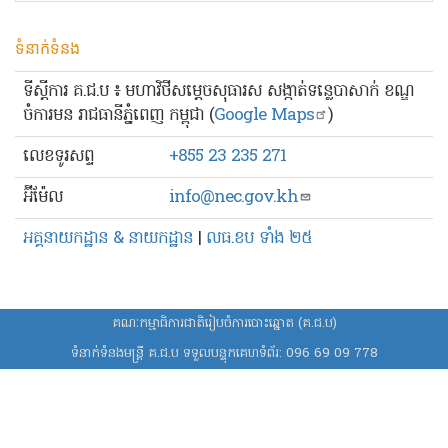
ទំនាក់ទំនង
ទីស្ដីការ គ.ជ.ប ៖ មហាវិថីសម្ដេចសុធារស សង្កាត់ទន្លេបាសាក់ ខណ្ឌ
ចំការមន រាជធានីភ្នំពេញ កម្ពុជា (
Google Maps
)
លេខ​ទូរសព្ទ
+855 23 235 271
អ៊ីម៉ែល
info@nec.gov.kh
អគ្គនាយកដ្ឋាន & នាយកដ្ឋាន
|
លធ.ខប ទាំង ២៥
គណៈកម្មាធិការជាតិរៀបចំការបោះឆ្នោត (គ.ជ.ប)
ទំនាក់ទំនងមន្ត្រី គ.ជ.ប ទទួលបន្ទុកគេហទំព័រ:
096 69 09 778