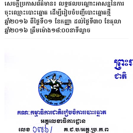
សេចក្ដីប្រកាសព័ត៌មាន៖ លទ្ធផល​បណ្តោះ​អាសន្ន​នៃ​ការ​
ចុះឈ្មោះ​បោះឆ្នោត ដើម្បីរៀបចំ​បញ្ជីបោះឆ្នោតថ្មី
ឆ្នាំ២០១៦ ពីថ្ងៃទី០១ ខែកញ្ញា⁣ ដល់ថ្ងៃទី៣០ ខែតុលា
ឆ្នាំ២០១៦ ត្រឹមម៉ោង១៨:០០នាទីល្ងាច