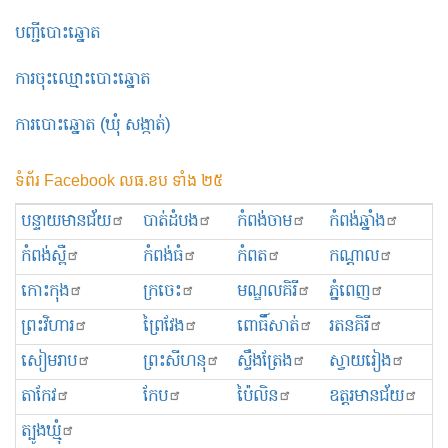
បញ្ជីបោះឆ្នោត
ការចុះឈ្មោះបោះឆ្នោត
ការបោះឆ្នោត (ឃុំ សង្កាត់)
ទំព័រ Facebook លធ.ខប ទាំង ២៥
បន្ទាយមានជ័យ
បាត់ដំបង
កំពង់ចាម
កំពង់ឆ្នាំង
កំពង់ស្ពឺ
កំពង់ធំ
កំពត
កណ្ដាល
កោះកុង
ក្រចេះ
មណ្ឌលគិរី
ភ្នំពេញ
ព្រះ​វិហារ
ព្រៃវែង
ពោធិ៍សាត់
រតនគិរី
សៀមរាប
ព្រះសីហនុ
ស្ទឹងត្រែង
ស្វាយរៀង
តាកែវ
កែប
ប៉ៃលិន
ឧត្ដរមានជ័យ
ត្បូងឃ្មុំ