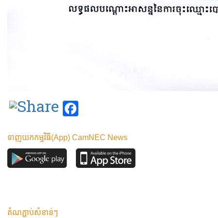
Facebook
ទាញយកកម្មវិធី(App) CamNEC News
តំណភ្ជាប់សំខាន់ៗ