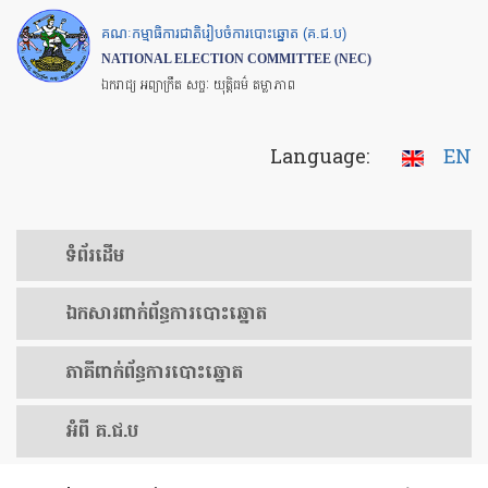
Skip
គណៈកម្មាធិការជាតិរៀបចំការបោះឆ្នោត (គ.ជ.ប)
to
NATIONAL ELECTION COMMITTEE (NEC)
main
ឯករាជ្យ អព្យាក្រឹត សច្ចៈ យុត្តិធម៌ តម្លាភាព
content
Language:
EN
ទំព័រ​ដើម
ឯកសារ​ពាក់ព័ន្ធ​ការ​បោះឆ្នោត
​ភាគីពាក់ព័ន្ធ​​ការ​បោះឆ្នោត
អំពី គ.ជ.ប