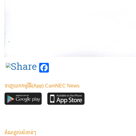
Facebook
ទាញយកកម្មវិធី(App) CamNEC News
តំណភ្ជាប់សំខាន់ៗ