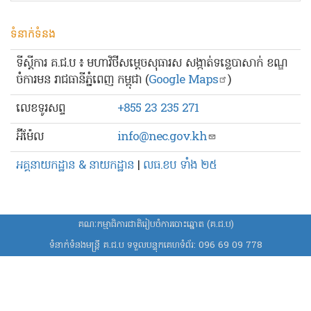
ទំនាក់ទំនង
ទីស្ដីការ គ.ជ.ប ៖ មហាវិថីសម្ដេចសុធារស សង្កាត់ទន្លេបាសាក់ ខណ្ឌ
ចំការមន រាជធានីភ្នំពេញ កម្ពុជា (
Google Maps
)
លេខ​ទូរសព្ទ
+855 23 235 271
អ៊ីម៉ែល
info@nec.gov.kh
អគ្គនាយកដ្ឋាន & នាយកដ្ឋាន
|
លធ.ខប ទាំង ២៥
គណៈកម្មាធិការជាតិរៀបចំការបោះឆ្នោត (គ.ជ.ប)
ទំនាក់ទំនងមន្ត្រី គ.ជ.ប ទទួលបន្ទុកគេហទំព័រ:
096 69 09 778