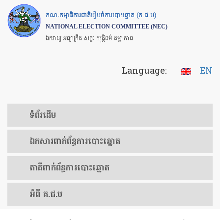
Skip
គណៈកម្មាធិការជាតិរៀបចំការបោះឆ្នោត (គ.ជ.ប)
to
NATIONAL ELECTION COMMITTEE (NEC)
main
ឯករាជ្យ អព្យាក្រឹត សច្ចៈ យុត្តិធម៌ តម្លាភាព
content
Language:
EN
ទំព័រ​ដើម
ឯកសារ​ពាក់ព័ន្ធ​ការ​បោះឆ្នោត
​ភាគីពាក់ព័ន្ធ​​ការ​បោះឆ្នោត
អំពី គ.ជ.ប