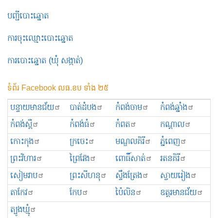
បញ្ជីបោះឆ្នោត
ការចុះឈ្មោះបោះឆ្នោត
ការបោះឆ្នោត (ឃុំ សង្កាត់)
ទំព័រ Facebook លធ.ខប ទាំង ២៥
បន្ទាយមានជ័យ
បាត់ដំបង
កំពង់ចាម
កំពង់ឆ្នាំង
កំពង់ស្ពឺ
កំពង់ធំ
កំពត
កណ្ដាល
កោះកុង
ក្រចេះ
មណ្ឌលគិរី
ភ្នំពេញ
ព្រះ​វិហារ
ព្រៃវែង
ពោធិ៍សាត់
រតនគិរី
សៀមរាប
ព្រះសីហនុ
ស្ទឹងត្រែង
ស្វាយរៀង
តាកែវ
កែប
ប៉ៃលិន
ឧត្ដរមានជ័យ
ត្បូងឃ្មុំ