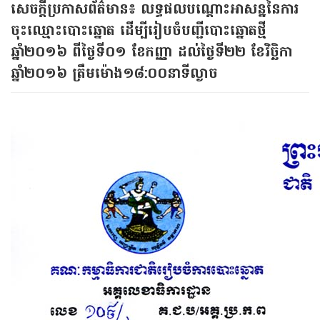
សេចក្ដីប្រកាសព័ត៌មាន៖ លទ្ធផល​បណ្តោះ​អាសន្ន​នៃ​ការ​
ចុះឈ្មោះ​បោះឆ្នោត ដើម្បីរៀបចំ​បញ្ជីបោះឆ្នោតថ្មី
ឆ្នាំ២០១៦ ពីថ្ងៃទី០១ ខែកញ្ញា⁣ ដល់ថ្ងៃទី២២ ខែវិច្ឆិកា
ឆ្នាំ២០១៦ ត្រឹមម៉ោង១៨:០០នាទីល្ងាច