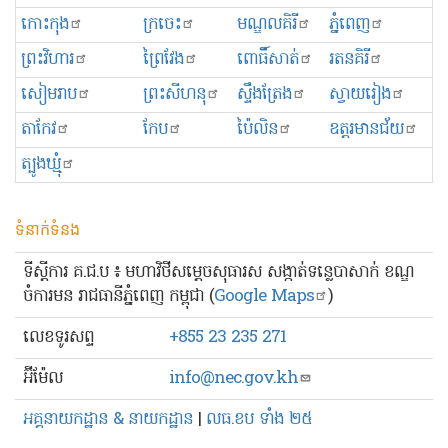
កោះកុង
ក្រចេះ
មណ្ឌលគិរី
ភ្នំពេញ
ព្រះ​វិហារ
ព្រៃវែង
ពោធិ៍សាត់
រតនគិរី
សៀមរាប
ព្រះសីហនុ
ស្ទឹងត្រែង
ស្វាយរៀង
តាកែវ
កែប
ប៉ៃលិន
ឧត្ដរមានជ័យ
ត្បូងឃ្មុំ
ទំនាក់ទំនង
ទីស្ដីការ គ.ជ.ប ៖ មហាវិថីសម្ដេចសុធារស សង្កាត់ទន្លេបាសាក់ ខណ្ឌ
ចំការមន រាជធានីភ្នំពេញ កម្ពុជា (
Google Maps
)
លេខ​ទូរសព្ទ
+855 23 235 271
អ៊ីម៉ែល
info@nec.gov.kh
អគ្គនាយកដ្ឋាន & នាយកដ្ឋាន
|
លធ.ខប ទាំង ២៥