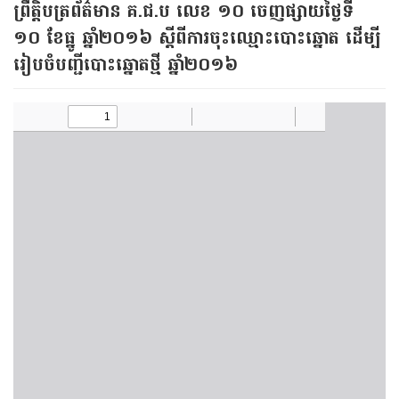
ព្រឹត្តិបត្រព័ត៌មាន គ.ជ.ប លេខ ១០ ចេញផ្សាយថ្ងៃទី
១០ ខែធ្នូ ឆ្នាំ​២០១៦ ស្ដីពី​ការចុះឈ្មោះ​បោះ​ឆ្នោត ដើម្បី​
រៀបចំបញ្ជី​បោះ​ឆ្នោត​ថ្មី ឆ្នាំ​២០១៦