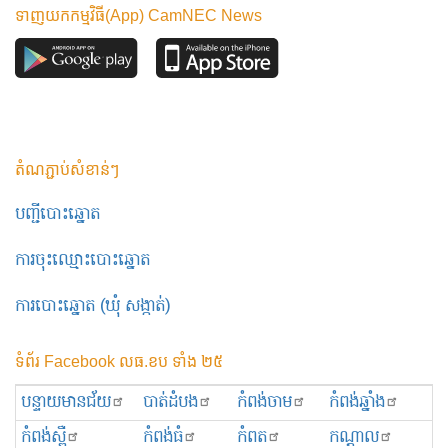
ទាញយកកម្មវិធី(App) CamNEC News
តំណភ្ជាប់សំខាន់ៗ
បញ្ជីបោះឆ្នោត
ការចុះឈ្មោះបោះឆ្នោត
ការបោះឆ្នោត (ឃុំ សង្កាត់)
ទំព័រ Facebook លធ.ខប ទាំង ២៥
បន្ទាយមានជ័យ
បាត់ដំបង
កំពង់ចាម
កំពង់ឆ្នាំង
កំពង់ស្ពឺ
កំពង់ធំ
កំពត
កណ្ដាល