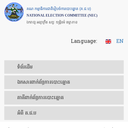
Skip
គណៈកម្មាធិការជាតិរៀបចំការបោះឆ្នោត (គ.ជ.ប)
to
NATIONAL ELECTION COMMITTEE (NEC)
main
ឯករាជ្យ អព្យាក្រឹត សច្ចៈ យុត្តិធម៌ តម្លាភាព
content
Language:
EN
ទំព័រ​ដើម
ឯកសារ​ពាក់ព័ន្ធ​ការ​បោះឆ្នោត
​ភាគីពាក់ព័ន្ធ​​ការ​បោះឆ្នោត
អំពី គ.ជ.ប