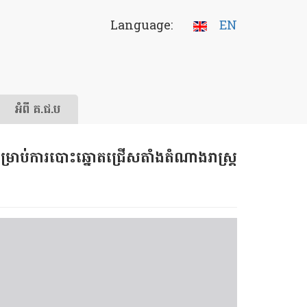
Language:
EN
អំពី គ.ជ.ប
់ការបោះឆ្នោតជ្រើសតាំងតំណាងរាស្ត្រ​