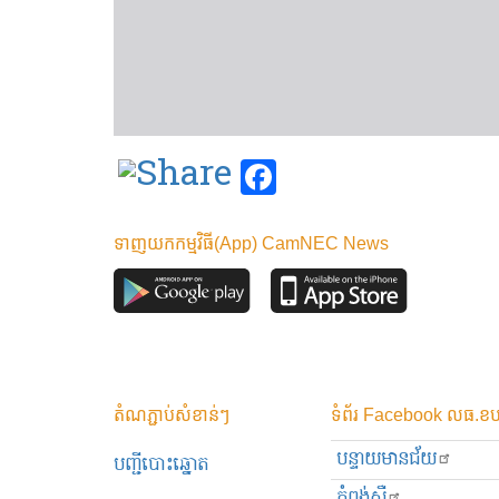
Facebook
ទាញយកកម្មវិធី(App) CamNEC News
តំណភ្ជាប់សំខាន់ៗ
ទំព័រ Facebook លធ.ខប
បន្ទាយមានជ័យ
បញ្ជីបោះឆ្នោត
កំពង់ស្ពឺ