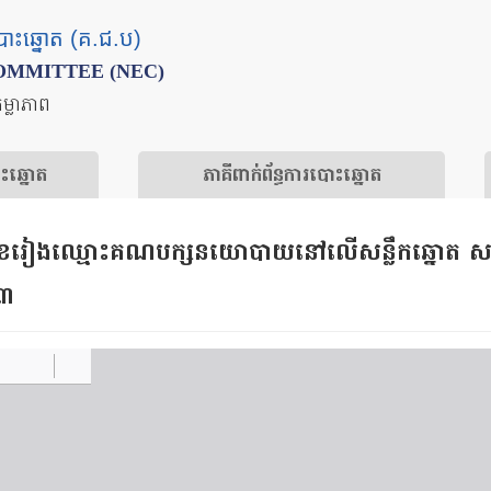
បោះឆ្នោត (គ.ជ.ប)
OMMITTEE (NEC)
តម្លាភាព
ោះឆ្នោត
​ភាគីពាក់ព័ន្ធ​​ការ​បោះឆ្នោត
ខរៀងឈ្មោះគណបក្សនយោបាយនៅលើសន្លឹកឆ្នោត សម្រាប
១៣