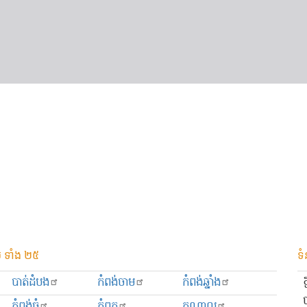
 ទាំង ២៥
ទំ
បាត់ដំបង
កំពង់ចាម
កំពង់ឆ្នាំង
កំពង់ធំ
កំពត
កណ្ដាល