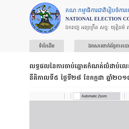
Skip
គណៈកម្មាធិការជាតិរៀបចំការ
to
NATIONAL ELECTION C
main
ឯករាជ្យ អព្យាក្រឹត សច្ចៈ យុត្តិធម៌ 
content
ទំព័រ​ដើម
ឯកសារ​ពាក់ព័ន្ធ​ការ​ប
លទ្ធផលនៃការចាប់ឆ្នោតកំណត់លំដាប់លេ
នីតិកាលទី៥ ថ្ងៃទី២៨ ខែកក្កដា ឆ្នាំ២០