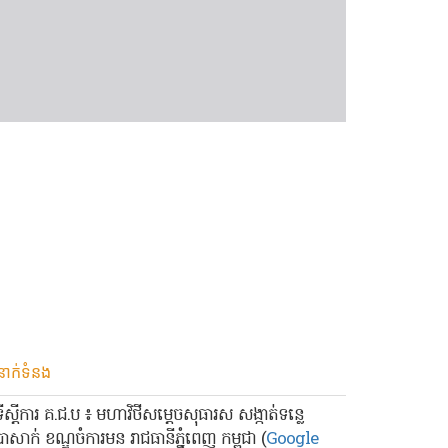
នាក់ទំនង
ទីស្ដីការ គ.ជ.ប ៖ មហាវិថីសម្ដេចសុធារស សង្កាត់ទន្លេ
បាសាក់ ខណ្ឌចំការមន រាជធានីភ្នំពេញ កម្ពុជា (
Google