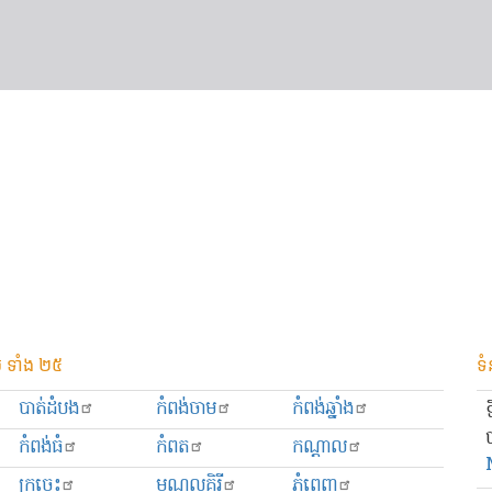
 ទាំង ២៥
ទំ
បាត់ដំបង
កំពង់ចាម
កំពង់ឆ្នាំង
កំពង់ធំ
កំពត
កណ្ដាល
ក្រចេះ
មណ្ឌលគិរី
ភ្នំពេញ