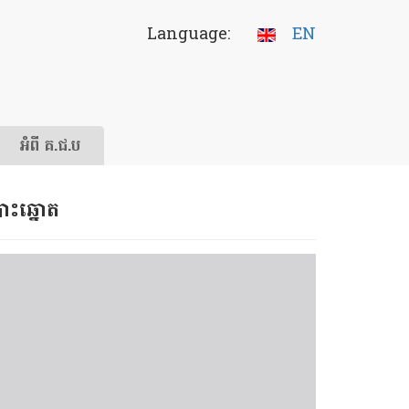
Language:
EN
អំពី គ.ជ.ប
ោះ​ឆ្នោត​