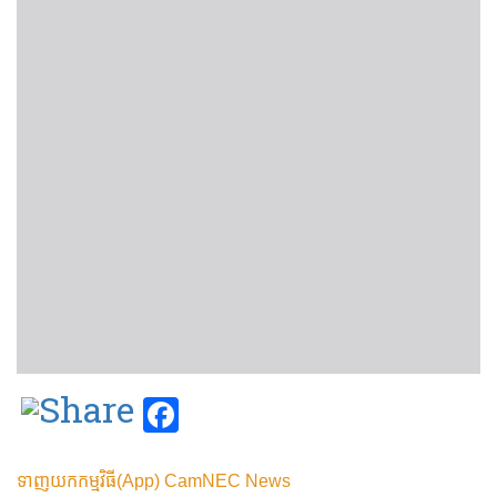
Facebook
ទាញយកកម្មវិធី(App) CamNEC News