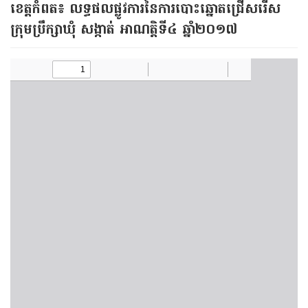
ខេត្ត​កំពត៖ លទ្ធផល​ផ្លូវ​ការ​នៃ​ការ​បោះ​ឆ្នោត​ជ្រើស​រើស​
ក្រុម​ប្រឹក្សា​ឃុំ​ សង្កាត់ អាណត្តិ​ទី​៤ ឆ្នាំ​២០១៧