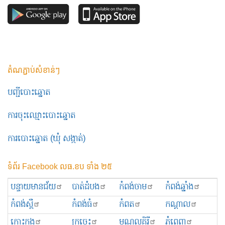
តំណភ្ជាប់សំខាន់ៗ
បញ្ជីបោះឆ្នោត
ការចុះឈ្មោះបោះឆ្នោត
ការបោះឆ្នោត (ឃុំ សង្កាត់)
ទំព័រ Facebook លធ.ខប ទាំង ២៥
បន្ទាយមានជ័យ
បាត់ដំបង
កំពង់ចាម
កំពង់ឆ្នាំង
កំពង់ស្ពឺ
កំពង់ធំ
កំពត
កណ្ដាល
កោះកុង
ក្រចេះ
មណ្ឌលគិរី
ភ្នំពេញ