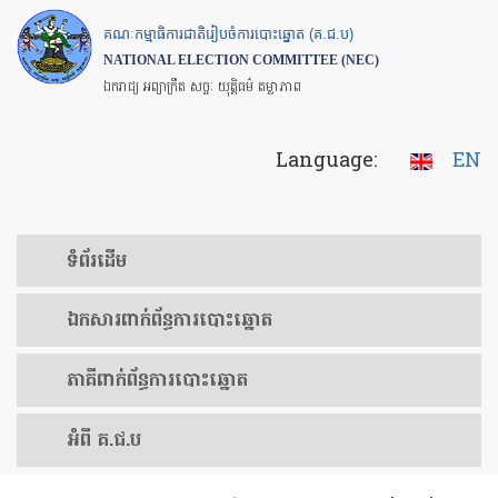
Skip
គណៈកម្មាធិការជាតិរៀបចំការបោះឆ្នោត (គ.ជ.ប)
to
NATIONAL ELECTION COMMITTEE (NEC)
main
ឯករាជ្យ អព្យាក្រឹត សច្ចៈ យុត្តិធម៌ តម្លាភាព
content
Language:
EN
ទំព័រ​ដើម
ឯកសារ​ពាក់ព័ន្ធ​ការ​បោះឆ្នោត
​ភាគីពាក់ព័ន្ធ​​ការ​បោះឆ្នោត
អំពី គ.ជ.ប