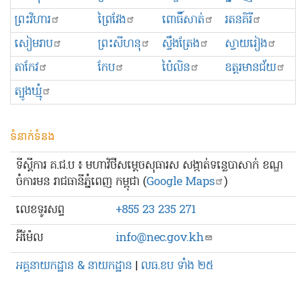
ព្រះ​វិហារ
ព្រៃវែង
ពោធិ៍សាត់
រតនគិរី
សៀមរាប
ព្រះសីហនុ
ស្ទឹងត្រែង
ស្វាយរៀង
តាកែវ
កែប
ប៉ៃលិន
ឧត្ដរមានជ័យ
ត្បូងឃ្មុំ
ទំនាក់ទំនង
ទីស្ដីការ គ.ជ.ប ៖ មហាវិថីសម្ដេចសុធារស សង្កាត់ទន្លេបាសាក់ ខណ្ឌ
ចំការមន រាជធានីភ្នំពេញ កម្ពុជា (
Google Maps
)
លេខ​ទូរសព្ទ
+855 23 235 271
អ៊ីម៉ែល
info@nec.gov.kh
អគ្គនាយកដ្ឋាន & នាយកដ្ឋាន
|
លធ.ខប ទាំង ២៥