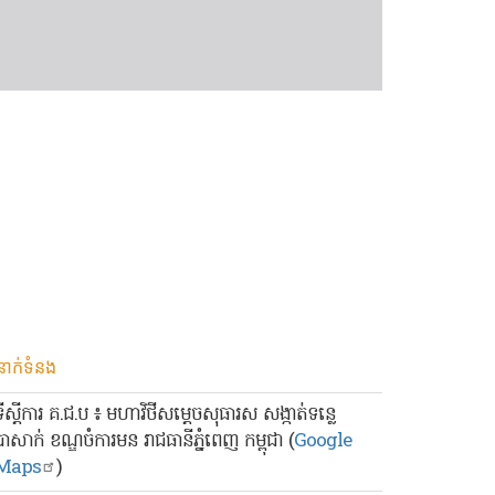
នាក់ទំនង
ទីស្ដីការ គ.ជ.ប ៖ មហាវិថីសម្ដេចសុធារស សង្កាត់ទន្លេ
បាសាក់ ខណ្ឌចំការមន រាជធានីភ្នំពេញ កម្ពុជា (
Google
Maps
)