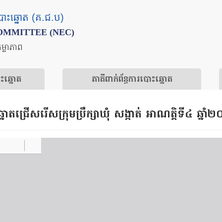
បោះឆ្នោត (គ.ជ.ប)
OMMITTEE (NEC)
តម្លាភាព
ោះឆ្នោត
​ភាគីពាក់ព័ន្ធ​​ការ​បោះឆ្នោត
នោត​ជ្រើស​រើស​ក្រុម​ប្រឹក្សា​ឃុំ​ សង្កាត់ អាណត្តិ​ទី​៤ ឆ្នា