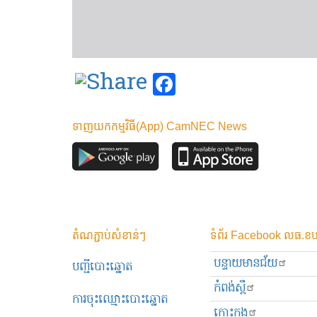
Facebook
ទាញយកកម្មវិធី(App) CamNEC News
តំណភ្ជាប់សំខាន់ៗ
ទំព័រ Facebook លធ.ខប
បន្ទាយមានជ័យ
បញ្ជីបោះឆ្នោត
កំពង់ស្ពឺ
ការចុះឈ្មោះបោះឆ្នោត
កោះកុង