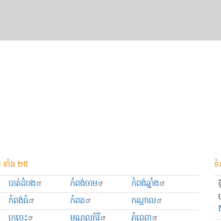
 ទាំង ២៥
ទំ
បាត់ដំបង
កំពង់ចាម
កំពង់ឆ្នាំង
កំពង់ធំ
កំពត
កណ្ដាល
ក្រចេះ
មណ្ឌលគិរី
ភ្នំពេញ