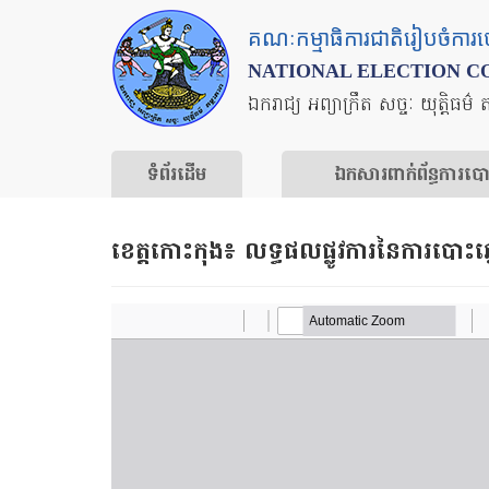
Skip
គណៈកម្មាធិការជាតិរៀបចំការ
to
NATIONAL ELECTION C
main
ឯករាជ្យ អព្យាក្រឹត សច្ចៈ យុត្តិធម៌ 
content
ទំព័រ​ដើម
ឯកសារ​ពាក់ព័ន្ធ​ការ​ប
ខេត្ត​កោះកុង​៖ លទ្ធផល​ផ្លូវ​ការ​នៃ​ការ​បោះ​ឆ្