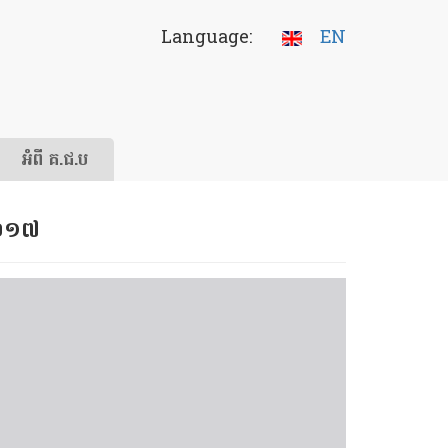
Language:
EN
អំពី គ.ជ.ប
ំ​២០១៧