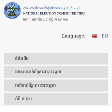
Skip
គណៈកម្មាធិការជាតិរៀបចំការបោះឆ្នោត (គ.ជ.ប)
to
NATIONAL ELECTION COMMITTEE (NEC)
main
ឯករាជ្យ អព្យាក្រឹត សច្ចៈ យុត្តិធម៌ តម្លាភាព
content
Language:
EN
ទំព័រ​ដើម
ឯកសារ​ពាក់ព័ន្ធ​ការ​បោះឆ្នោត
​ភាគីពាក់ព័ន្ធ​​ការ​បោះឆ្នោត
អំពី គ.ជ.ប