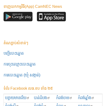
ទាញយកកម្មវិធី(App) CamNEC News
តំណភ្ជាប់សំខាន់ៗ
បញ្ជីបោះឆ្នោត
ការចុះឈ្មោះបោះឆ្នោត
ការបោះឆ្នោត (ឃុំ សង្កាត់)
ទំព័រ Facebook លធ.ខប ទាំង ២៥
បន្ទាយមានជ័យ
បាត់ដំបង
កំពង់ចាម
កំពង់ឆ្នាំង