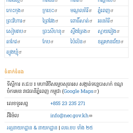
កំពង់ស្ពឺ
កំពង់ធំ
កំពត
កណ្ដាល
កោះកុង
ក្រចេះ
មណ្ឌលគិរី
ភ្នំពេញ
ព្រះ​វិហារ
ព្រៃវែង
ពោធិ៍សាត់
រតនគិរី
សៀមរាប
ព្រះសីហនុ
ស្ទឹងត្រែង
ស្វាយរៀង
តាកែវ
កែប
ប៉ៃលិន
ឧត្ដរមានជ័យ
ត្បូងឃ្មុំ
ទំនាក់ទំនង
ទីស្ដីការ គ.ជ.ប ៖ មហាវិថីសម្ដេចសុធារស សង្កាត់ទន្លេបាសាក់ ខណ្ឌ
ចំការមន រាជធានីភ្នំពេញ កម្ពុជា (
Google Maps
)
លេខ​ទូរសព្ទ
+855 23 235 271
អ៊ីម៉ែល
info@nec.gov.kh
អគ្គនាយកដ្ឋាន & នាយកដ្ឋាន
|
លធ.ខប ទាំង ២៥