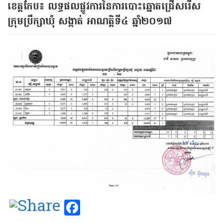
ខេត្ត​​កែប​៖ លទ្ធផល​ផ្លូវ​ការ​នៃ​ការ​បោះ​ឆ្នោត​ជ្រើស​រើស​
ក្រុម​ប្រឹក្សា​ឃុំ​ សង្កាត់ អាណត្តិ​ទី​៤ ឆ្នាំ​២០១៧
Facebook