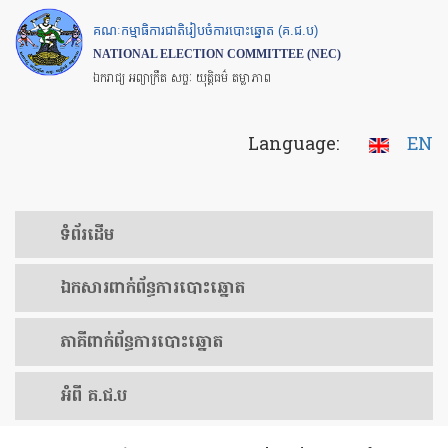
Skip
គណៈកម្មាធិការជាតិរៀបចំការបោះឆ្នោត (គ.ជ.ប)
to
NATIONAL ELECTION COMMITTEE (NEC)
main
ឯករាជ្យ អព្យាក្រឹត សច្ចៈ យុត្តិធម៌ តម្លាភាព
content
Language:
EN
ទំព័រ​ដើម
ឯកសារ​ពាក់ព័ន្ធ​ការ​បោះឆ្នោត
​ភាគីពាក់ព័ន្ធ​​ការ​បោះឆ្នោត
អំពី គ.ជ.ប