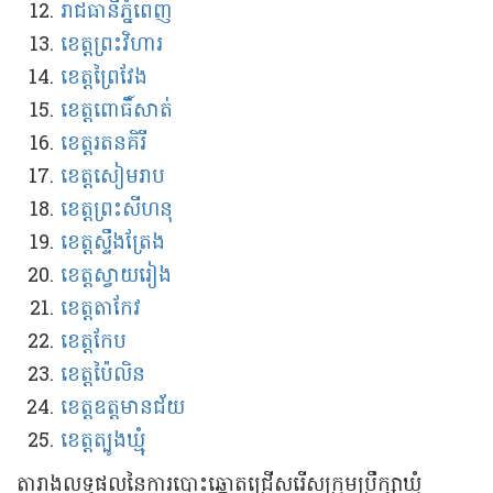
រាជធានី​ភ្នំពេញ​​​
ខេត្ត​ព្រះវិហារ​​​​
ខេត្ត​ព្រៃវែង​​​​
ខេត្ត​ពោធិ៍សាត់​
ខេត្ត​រតនគិរី​​
ខេត្ត​សៀមរាប​
ខេត្ត​​ព្រះសីហនុ​​
ខេត្ត​​ស្ទឹងត្រែង​
ខេត្ត​​ស្វាយរៀង​​
ខេត្ត​​តាកែវ​​​
ខេត្ត​​កែប​
ខេត្ត​​ប៉ៃលិន​​
ខេត្ត​​ឧត្ដមានជ័យ​​​
ខេត្ត​​ត្បូងឃ្មុំ​​​​
តារាង​លទ្ធផល​នៃ​ការ​បោះ​ឆ្នោត​ជ្រើស​រើស​ក្រុម​ប្រឹក្សា​ឃុំ​