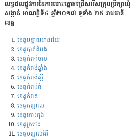
លទ្ធផល​ផ្លូវ​ការ​នៃ​ការ​បោះ​ឆ្នោត​ជ្រើស​រើស​ក្រុម​ប្រឹក្សា​ឃុំ​
សង្កាត់ អាណត្តិ​ទី​៤ ឆ្នាំ​២០១៧ ទូទាំង​ ២៥ រាជធានី
ខេត្ត
ខេត្ត​បន្ទាយ​មាន​ជ័យ
ខេត្ត​បាត់​ដំបង
ខេត្ត​កំពង់​ចាម​
ខេត្ត​កំពង់​​ឆ្នាំង​​
ខេត្ត​កំពង់ស្ពឺ
ខេត្ត​កំពង់ធំ​
ខេត្ត​កំពត
ខេត្ត​កណ្ដាល
ខេត្ត​កោះកុង​
ខេត្តក្រចេះ​​
ខេត្តមណ្ឌលគិរី​​