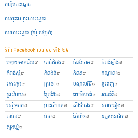
បញ្ជីបោះឆ្នោត
ការចុះឈ្មោះបោះឆ្នោត
ការបោះឆ្នោត (ឃុំ សង្កាត់)
ទំព័រ Facebook លធ.ខប ទាំង ២៥
បន្ទាយមានជ័យ
បាត់ដំបង
កំពង់ចាម
កំពង់ឆ្នាំង
កំពង់ស្ពឺ
កំពង់ធំ
កំពត
កណ្ដាល
កោះកុង
ក្រចេះ
មណ្ឌលគិរី
ភ្នំពេញ
ព្រះ​វិហារ
ព្រៃវែង
ពោធិ៍សាត់
រតនគិរី
សៀមរាប
ព្រះសីហនុ
ស្ទឹងត្រែង
ស្វាយរៀង
តាកែវ
កែប
ប៉ៃលិន
ឧត្ដរមានជ័យ
ត្បូងឃ្មុំ