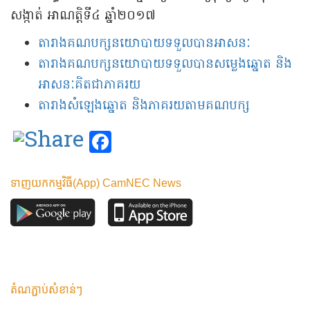
សង្កាត់ អាណត្តិ​ទី​៤ ឆ្នាំ​២០១៧
តារាងគណបក្ស​នយោបាយ​ទទួល​បាន​​អាសនៈ​
តារាងគណបក្ស​នយោបាយ​ទទួល​បាន​សម្លេង​​ឆ្នោត​ និង​
អាសនៈគិត​ជា​ភាគរយ​
តារាង​សំឡេងឆ្នោត និង​ភាគរយ​តាម​គណបក្ស
Facebook
ទាញយកកម្មវិធី(App) CamNEC News
តំណភ្ជាប់សំខាន់ៗ