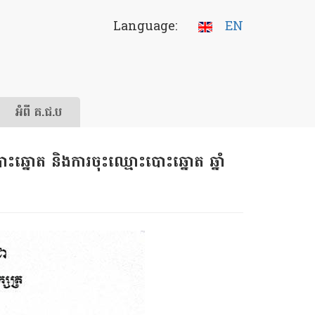
Language:
EN
អំពី គ.ជ.ប
ោះឆ្នោត និង​ការ​ចុះ​ឈ្មោះ​បោះ​ឆ្នោត​ ឆ្នាំ​