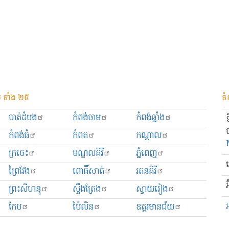
 ទាំង ២៥
ទំ
បាត់ដំបង
កំពង់ចាម
កំពង់ឆ្នាំង
កំពង់ធំ
កំពត
កណ្ដាល
ក្រចេះ
មណ្ឌលគិរី
ភ្នំពេញ
ព្រៃវែង
ពោធិ៍សាត់
រតនគិរី
អ
ព្រះសីហនុ
ស្ទឹងត្រែង
ស្វាយរៀង
កែប
ប៉ៃលិន
ឧត្ដរមានជ័យ