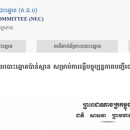
បោះឆ្នោត (គ.ជ.ប)
OMMITTEE (NEC)
តម្លាភាព
ោះឆ្នោត
​ភាគីពាក់ព័ន្ធ​​ការ​បោះឆ្នោត
​បោះឆ្នោត​ប៉ាន់ស្មាន សម្រាប់​ការ​ធ្វើ​បច្ចុប្បន្នភាព​បញ្ជី​ប