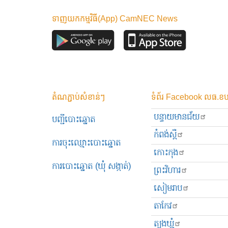
ទាញយកកម្មវិធី(App) CamNEC News
តំណភ្ជាប់សំខាន់ៗ
ទំព័រ Facebook លធ.ខប
បន្ទាយមានជ័យ
បញ្ជីបោះឆ្នោត
កំពង់ស្ពឺ
ការចុះឈ្មោះបោះឆ្នោត
កោះកុង
ការបោះឆ្នោត (ឃុំ សង្កាត់)
ព្រះ​វិហារ
សៀមរាប
តាកែវ
ត្បូងឃ្មុំ