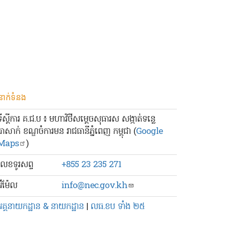
នាក់ទំនង
ទីស្ដីការ គ.ជ.ប ៖ មហាវិថីសម្ដេចសុធារស សង្កាត់ទន្លេ
បាសាក់ ខណ្ឌចំការមន រាជធានីភ្នំពេញ កម្ពុជា (
Google
Maps
)
លេខ​ទូរសព្ទ
+855 23 235 271
៊ីម៉ែល
info@nec.gov.kh
អគ្គនាយកដ្ឋាន & នាយកដ្ឋាន
|
លធ.ខប ទាំង ២៥