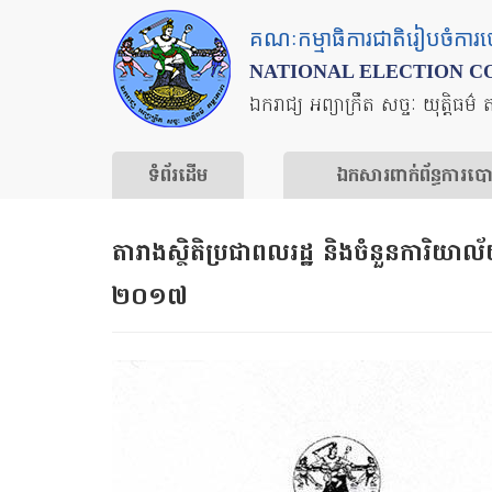
Skip
គណៈកម្មាធិការជាតិរៀបចំការ
to
NATIONAL ELECTION C
main
ឯករាជ្យ អព្យាក្រឹត សច្ចៈ យុត្តិធម៌ 
content
ទំព័រ​ដើម
ឯកសារ​ពាក់ព័ន្ធ​ការ​ប
តារាង​ស្ថិតិ​ប្រជាពលរដ្ឋ​ និង​ចំនួន​ការិយាល័យ
២០១៧