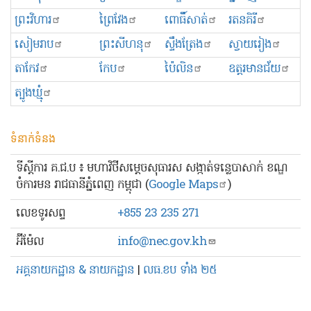
ព្រះ​វិហារ
ព្រៃវែង
ពោធិ៍សាត់
រតនគិរី
សៀមរាប
ព្រះសីហនុ
ស្ទឹងត្រែង
ស្វាយរៀង
តាកែវ
កែប
ប៉ៃលិន
ឧត្ដរមានជ័យ
ត្បូងឃ្មុំ
ទំនាក់ទំនង
ទីស្ដីការ គ.ជ.ប ៖ មហាវិថីសម្ដេចសុធារស សង្កាត់ទន្លេបាសាក់ ខណ្ឌ
ចំការមន រាជធានីភ្នំពេញ កម្ពុជា (
Google Maps
)
លេខ​ទូរសព្ទ
+855 23 235 271
អ៊ីម៉ែល
info@nec.gov.kh
អគ្គនាយកដ្ឋាន & នាយកដ្ឋាន
|
លធ.ខប ទាំង ២៥