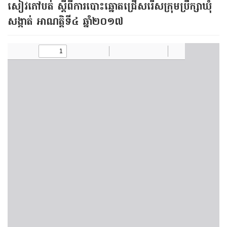
សៀវភៅបត់​ ស្ដី​ពី​ការ​បោះ​ឆ្នោត​ជ្រើស​រើស​ក្រុមប្រឹក្សា​ឃុំ
សង្កាត់​ អាណត្តិ​ទី​៤ ឆ្នាំ​២០១៧