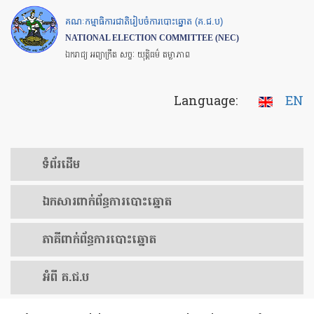
Skip
គណៈកម្មាធិការជាតិរៀបចំការបោះឆ្នោត (គ.ជ.ប)
to
NATIONAL ELECTION COMMITTEE (NEC)
main
ឯករាជ្យ អព្យាក្រឹត សច្ចៈ យុត្តិធម៌ តម្លាភាព
content
Language:
EN
ទំព័រ​ដើម
ឯកសារ​ពាក់ព័ន្ធ​ការ​បោះឆ្នោត
​ភាគីពាក់ព័ន្ធ​​ការ​បោះឆ្នោត
អំពី គ.ជ.ប