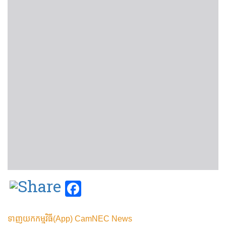
Facebook
ទាញយកកម្មវិធី(App) CamNEC News