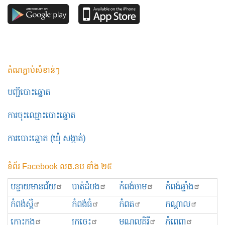
តំណភ្ជាប់សំខាន់ៗ
បញ្ជីបោះឆ្នោត
ការចុះឈ្មោះបោះឆ្នោត
ការបោះឆ្នោត (ឃុំ សង្កាត់)
ទំព័រ Facebook លធ.ខប ទាំង ២៥
បន្ទាយមានជ័យ
បាត់ដំបង
កំពង់ចាម
កំពង់ឆ្នាំង
កំពង់ស្ពឺ
កំពង់ធំ
កំពត
កណ្ដាល
កោះកុង
ក្រចេះ
មណ្ឌលគិរី
ភ្នំពេញ