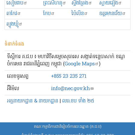
សៀមរាប
ព្រះសីហនុ
ស្ទឹងត្រែង
ស្វាយរៀង
តាកែវ
កែប
ប៉ៃលិន
ឧត្ដរមានជ័យ
ត្បូងឃ្មុំ
ទំនាក់ទំនង
ទីស្ដីការ គ.ជ.ប ៖ មហាវិថីសម្ដេចសុធារស សង្កាត់ទន្លេបាសាក់ ខណ្ឌ
ចំការមន រាជធានីភ្នំពេញ កម្ពុជា (
Google Maps
)
លេខ​ទូរសព្ទ
+855 23 235 271
អ៊ីម៉ែល
info@nec.gov.kh
អគ្គនាយកដ្ឋាន & នាយកដ្ឋាន
|
លធ.ខប ទាំង ២៥
គណៈកម្មាធិការជាតិរៀបចំការបោះឆ្នោត (គ.ជ.ប)