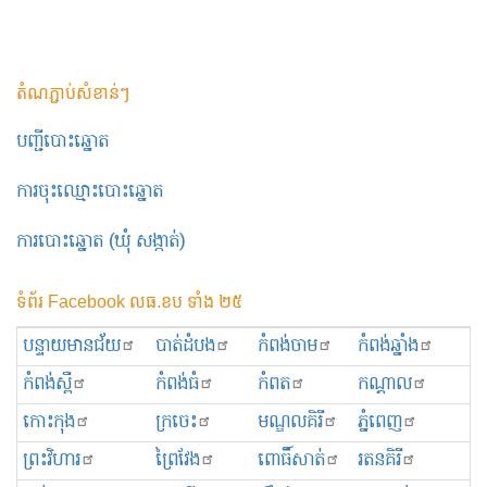
តំណភ្ជាប់សំខាន់ៗ
បញ្ជីបោះឆ្នោត
ការចុះឈ្មោះបោះឆ្នោត
ការបោះឆ្នោត (ឃុំ សង្កាត់)
ទំព័រ Facebook លធ.ខប ទាំង ២៥
បន្ទាយមានជ័យ
បាត់ដំបង
កំពង់ចាម
កំពង់ឆ្នាំង
កំពង់ស្ពឺ
កំពង់ធំ
កំពត
កណ្ដាល
កោះកុង
ក្រចេះ
មណ្ឌលគិរី
ភ្នំពេញ
ព្រះ​វិហារ
ព្រៃវែង
ពោធិ៍សាត់
រតនគិរី