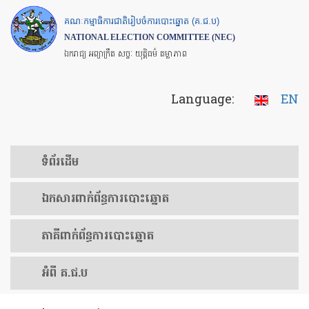
Skip
គណៈកម្មាធិការជាតិរៀបចំការបោះឆ្នោត (គ.ជ.ប)
to
NATIONAL ELECTION COMMITTEE (NEC)
main
ឯករាជ្យ អព្យាក្រឹត សច្ចៈ យុត្តិធម៌ តម្លាភាព
content
Language:
EN
ទំព័រ​ដើម
ឯកសារ​ពាក់ព័ន្ធ​ការ​បោះឆ្នោត
​ភាគីពាក់ព័ន្ធ​​ការ​បោះឆ្នោត
អំពី គ.ជ.ប