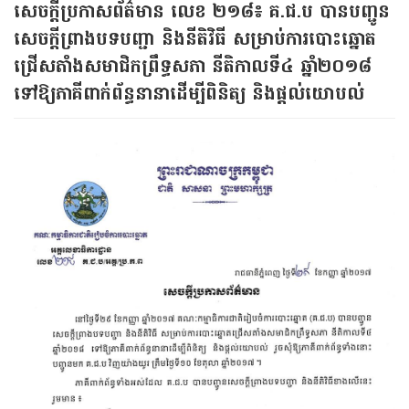
សេចក្ដី​ប្រកាសព័ត៌មាន លេខ ២១៨​៖ គ.ជ.ប បានបញ្ជូន​
សេចក្ដីព្រាង​បទបញ្ជា​ និង​នីតិវិធី​ សម្រាប់​ការ​បោះឆ្នោត​
ជ្រើសតាំង​សមាជិក​ព្រឹទ្ធសភា នីតិកាលទី​៤ ឆ្នាំ​២០១៨
ទៅឱ្យ​ភាគីពាក់ព័ន្ធ​នានា​ដើម្បី​ពិនិត្យ​ និង​ផ្ដល់​យោបល់​