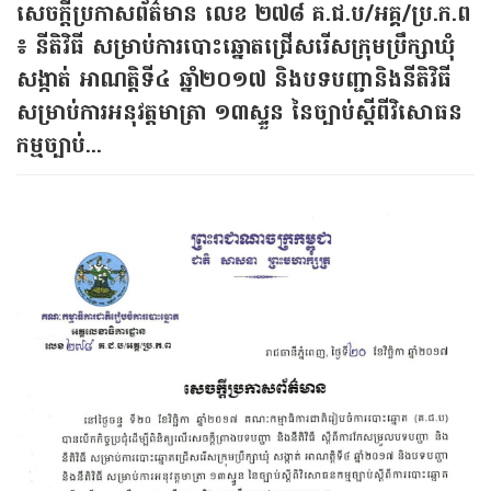
សេចក្ដី​ប្រកាសព័ត៌មាន​ លេខ​ ២៧៨ គ.ជ.ប/អគ្គ/ប្រ.ក.ព​
៖ នីតិវិធី​ សម្រាប់​ការ​បោះ​ឆ្នោត​ជ្រើសរើស​ក្រុមប្រឹក្សា​ឃុំ
សង្កាត់​ អាណត្តិទី​៤ ឆ្នាំ​២០១៧ និង​បទបញ្ជា​និង​នីតិវិធី​
សម្រាប់​ការ​អនុវត្តមាត្រា​ ១៣ស្ទួន​ នៃ​ច្បាប់ស្ដីពីវិសោធន
កម្មច្បាប់...