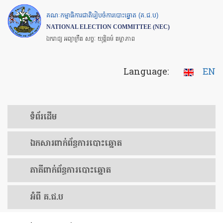
Skip
គណៈកម្មាធិការជាតិរៀបចំការបោះឆ្នោត (គ.ជ.ប)
to
NATIONAL ELECTION COMMITTEE (NEC)
main
ឯករាជ្យ អព្យាក្រឹត សច្ចៈ យុត្តិធម៌ តម្លាភាព
content
Language:
EN
ទំព័រ​ដើម
ឯកសារ​ពាក់ព័ន្ធ​ការ​បោះឆ្នោត
​ភាគីពាក់ព័ន្ធ​​ការ​បោះឆ្នោត
អំពី គ.ជ.ប