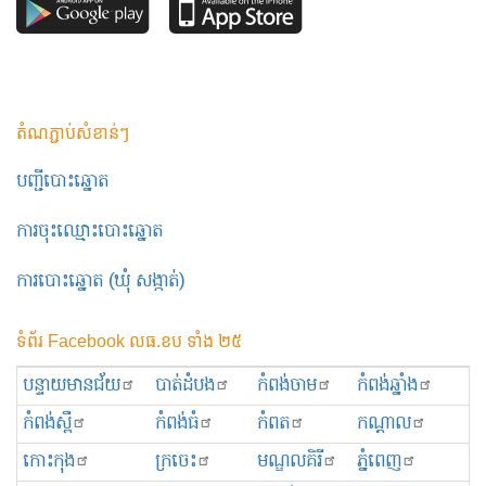
តំណភ្ជាប់សំខាន់ៗ
បញ្ជីបោះឆ្នោត
ការចុះឈ្មោះបោះឆ្នោត
ការបោះឆ្នោត (ឃុំ សង្កាត់)
ទំព័រ Facebook លធ.ខប ទាំង ២៥
បន្ទាយមានជ័យ
បាត់ដំបង
កំពង់ចាម
កំពង់ឆ្នាំង
កំពង់ស្ពឺ
កំពង់ធំ
កំពត
កណ្ដាល
កោះកុង
ក្រចេះ
មណ្ឌលគិរី
ភ្នំពេញ