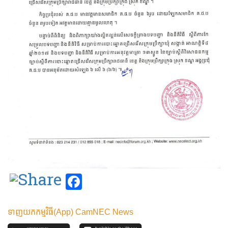
Facebook
ទាញយកកម្មវិធី(App) CamNEC News