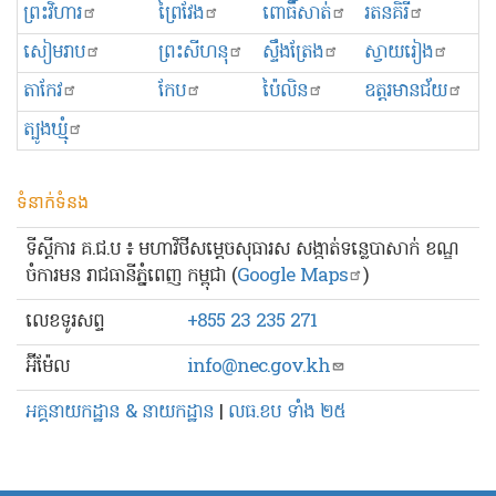
ព្រះ​វិហារ
ព្រៃវែង
ពោធិ៍សាត់
រតនគិរី
សៀមរាប
ព្រះសីហនុ
ស្ទឹងត្រែង
ស្វាយរៀង
តាកែវ
កែប
ប៉ៃលិន
ឧត្ដរមានជ័យ
ត្បូងឃ្មុំ
ទំនាក់ទំនង
ទីស្ដីការ គ.ជ.ប ៖ មហាវិថីសម្ដេចសុធារស សង្កាត់ទន្លេបាសាក់ ខណ្ឌ
ចំការមន រាជធានីភ្នំពេញ កម្ពុជា (
Google Maps
)
លេខ​ទូរសព្ទ
+855 23 235 271
អ៊ីម៉ែល
info@nec.gov.kh
អគ្គនាយកដ្ឋាន & នាយកដ្ឋាន
|
លធ.ខប ទាំង ២៥