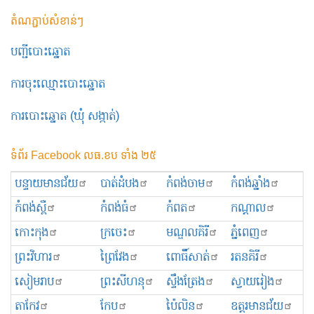
តំណភ្ជាប់សំខាន់ៗ
បញ្ជីបោះឆ្នោត
ការចុះឈ្មោះបោះឆ្នោត
ការបោះឆ្នោត (ឃុំ សង្កាត់)
ទំព័រ Facebook លធ.ខប ទាំង ២៥
បន្ទាយមានជ័យ
បាត់ដំបង
កំពង់ចាម
កំពង់ឆ្នាំង
កំពង់ស្ពឺ
កំពង់ធំ
កំពត
កណ្ដាល
កោះកុង
ក្រចេះ
មណ្ឌលគិរី
ភ្នំពេញ
ព្រះ​វិហារ
ព្រៃវែង
ពោធិ៍សាត់
រតនគិរី
សៀមរាប
ព្រះសីហនុ
ស្ទឹងត្រែង
ស្វាយរៀង
តាកែវ
កែប
ប៉ៃលិន
ឧត្ដរមានជ័យ