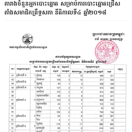
តារាង​ចំនួន​អ្នក​បោះឆ្នោត​ សម្រាប់​ការ​បោះឆ្នោត​ជ្រើស
តាំង​សមាជិក​ព្រឹទ្ធសភា នីតិកាលទី​៤ ឆ្នាំ​២០១៨