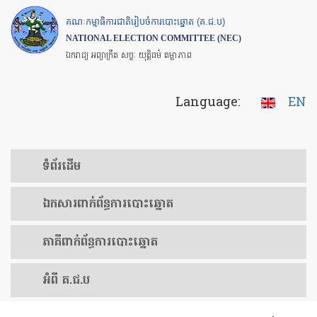
Skip
គណៈកម្មាធិការជាតិរៀបចំការបោះឆ្នោត (គ.ជ.ប)
to
NATIONAL ELECTION COMMITTEE (NEC)
main
ឯករាជ្យ អព្យាក្រឹត សច្ចៈ យុត្តិធម៌ តម្លាភាព
content
Language:
EN
ទំព័រ​ដើម
ឯកសារ​ពាក់ព័ន្ធ​ការ​បោះឆ្នោត
​ភាគីពាក់ព័ន្ធ​​ការ​បោះឆ្នោត
អំពី គ.ជ.ប