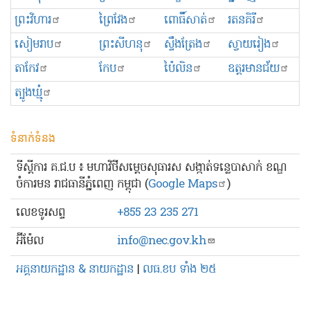
ព្រះ​វិហារ
ព្រៃវែង
ពោធិ៍សាត់
រតនគិរី
សៀមរាប
ព្រះសីហនុ
ស្ទឹងត្រែង
ស្វាយរៀង
តាកែវ
កែប
ប៉ៃលិន
ឧត្ដរមានជ័យ
ត្បូងឃ្មុំ
ទំនាក់ទំនង
ទីស្ដីការ គ.ជ.ប ៖ មហាវិថីសម្ដេចសុធារស សង្កាត់ទន្លេបាសាក់ ខណ្ឌ
ចំការមន រាជធានីភ្នំពេញ កម្ពុជា (
Google Maps
)
លេខ​ទូរសព្ទ
+855 23 235 271
អ៊ីម៉ែល
info@nec.gov.kh
អគ្គនាយកដ្ឋាន & នាយកដ្ឋាន
|
លធ.ខប ទាំង ២៥