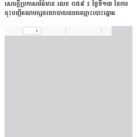
​សេចក្តី​ប្រកាស​ព័ត៌មាន លេខ ០៥៩ ៖ ថ្ងៃ​ទី១៣ នៃ​ការ​
ចុះ​បញ្ជី​គណ​បក្ស​​នយោបាយ​ឈរ​ឈ្មោះ​បោះ​ឆ្នោត​