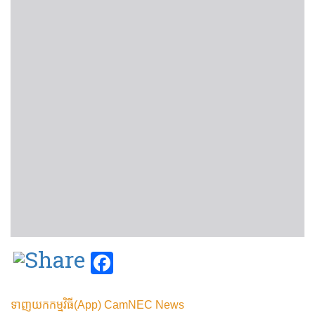
Facebook
ទាញយកកម្មវិធី(App) CamNEC News