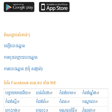
តំណភ្ជាប់សំខាន់ៗ
បញ្ជីបោះឆ្នោត
ការចុះឈ្មោះបោះឆ្នោត
ការបោះឆ្នោត (ឃុំ សង្កាត់)
ទំព័រ Facebook លធ.ខប ទាំង ២៥
បន្ទាយមានជ័យ
បាត់ដំបង
កំពង់ចាម
កំពង់ឆ្នាំង
កំពង់ស្ពឺ
កំពង់ធំ
កំពត
កណ្ដាល
កោះកុង
ក្រចេះ
មណ្ឌលគិរី
ភ្នំពេញ