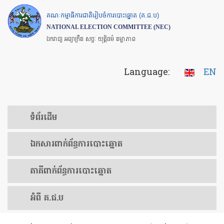
Skip
គណៈកម្មាធិការជាតិរៀបចំការបោះឆ្នោត (គ.ជ.ប)
to
NATIONAL ELECTION COMMITTEE (NEC)
main
ឯករាជ្យ អព្យាក្រឹត សច្ចៈ យុត្តិធម៌ តម្លាភាព
content
Language:
EN
ទំព័រ​ដើម
ឯកសារ​ពាក់ព័ន្ធ​ការ​បោះឆ្នោត
​ភាគីពាក់ព័ន្ធ​​ការ​បោះឆ្នោត
អំពី គ.ជ.ប