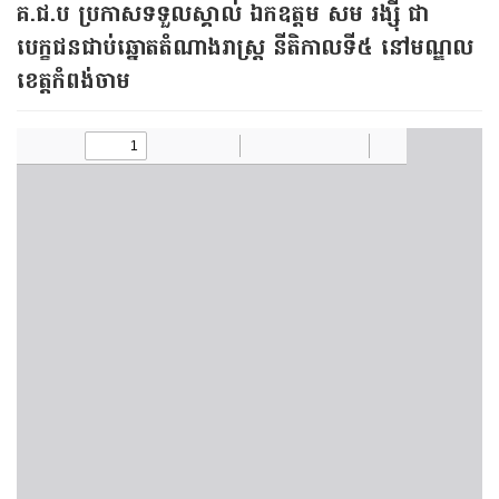
គ.ជ.ប ប្រកាសទទួលស្គាល់ ឯកឧត្ដម សម រង្ស៊ី ជា
បេក្ខជនជាប់ឆ្នោតតំណាងរាស្ត្រ នីតិកាលទី៥ នៅមណ្ឌល
ខេត្តកំពង់ចាម