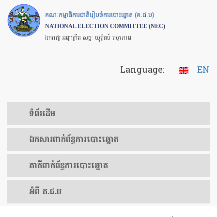
Skip
គណៈកម្មាធិការជាតិរៀបចំការបោះឆ្នោត (គ.ជ.ប)
to
NATIONAL ELECTION COMMITTEE (NEC)
main
ឯករាជ្យ អព្យាក្រឹត សច្ចៈ យុត្តិធម៌ តម្លាភាព
content
Language:
EN
ទំព័រ​ដើម
ឯកសារ​ពាក់ព័ន្ធ​ការ​បោះឆ្នោត
​ភាគីពាក់ព័ន្ធ​​ការ​បោះឆ្នោត
អំពី គ.ជ.ប