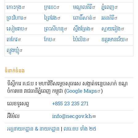
កោះកុង
ក្រចេះ
មណ្ឌលគិរី
ភ្នំពេញ
ព្រះ​វិហារ
ព្រៃវែង
ពោធិ៍សាត់
រតនគិរី
សៀមរាប
ព្រះសីហនុ
ស្ទឹងត្រែង
ស្វាយរៀង
តាកែវ
កែប
ប៉ៃលិន
ឧត្ដរមានជ័យ
ត្បូងឃ្មុំ
ទំនាក់ទំនង
ទីស្ដីការ គ.ជ.ប ៖ មហាវិថីសម្ដេចសុធារស សង្កាត់ទន្លេបាសាក់ ខណ្ឌ
ចំការមន រាជធានីភ្នំពេញ កម្ពុជា (
Google Maps
)
លេខ​ទូរសព្ទ
+855 23 235 271
អ៊ីម៉ែល
info@nec.gov.kh
អគ្គនាយកដ្ឋាន & នាយកដ្ឋាន
|
លធ.ខប ទាំង ២៥