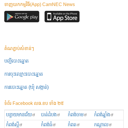
ទាញយកកម្មវិធី(App) CamNEC News
តំណភ្ជាប់សំខាន់ៗ
បញ្ជីបោះឆ្នោត
ការចុះឈ្មោះបោះឆ្នោត
ការបោះឆ្នោត (ឃុំ សង្កាត់)
ទំព័រ Facebook លធ.ខប ទាំង ២៥
បន្ទាយមានជ័យ
បាត់ដំបង
កំពង់ចាម
កំពង់ឆ្នាំង
កំពង់ស្ពឺ
កំពង់ធំ
កំពត
កណ្ដាល