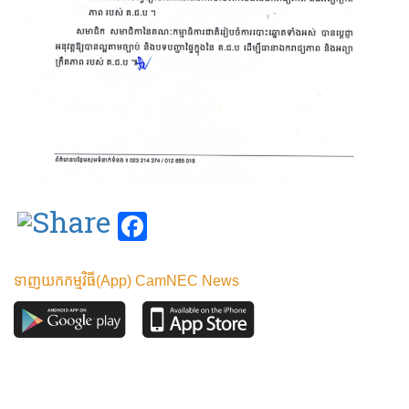
Facebook
ទាញយកកម្មវិធី(App) CamNEC News