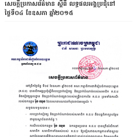
សេចក្ដីប្រកាសព័ត៌មាន ស្ដីពី លទ្ធផលអង្គប្រជុំនៅ
ថ្ងៃទី០៤ ខែឧសភា ឆ្នាំ២០១៥