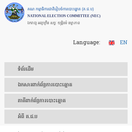
Skip
គណៈកម្មាធិការជាតិរៀបចំការបោះឆ្នោត (គ.ជ.ប)
to
NATIONAL ELECTION COMMITTEE (NEC)
main
ឯករាជ្យ អព្យាក្រឹត សច្ចៈ យុត្តិធម៌ តម្លាភាព
content
Language:
EN
ទំព័រ​ដើម
ឯកសារ​ពាក់ព័ន្ធ​ការ​បោះឆ្នោត
​ភាគីពាក់ព័ន្ធ​​ការ​បោះឆ្នោត
អំពី គ.ជ.ប