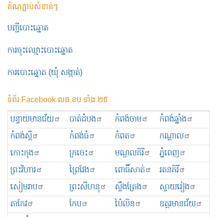
តំណភ្ជាប់សំខាន់ៗ
បញ្ជីបោះឆ្នោត
ការចុះឈ្មោះបោះឆ្នោត
ការបោះឆ្នោត (ឃុំ សង្កាត់)
ទំព័រ Facebook លធ.ខប ទាំង ២៥
បន្ទាយមានជ័យ
បាត់ដំបង
កំពង់ចាម
កំពង់ឆ្នាំង
កំពង់ស្ពឺ
កំពង់ធំ
កំពត
កណ្ដាល
កោះកុង
ក្រចេះ
មណ្ឌលគិរី
ភ្នំពេញ
ព្រះ​វិហារ
ព្រៃវែង
ពោធិ៍សាត់
រតនគិរី
សៀមរាប
ព្រះសីហនុ
ស្ទឹងត្រែង
ស្វាយរៀង
តាកែវ
កែប
ប៉ៃលិន
ឧត្ដរមានជ័យ