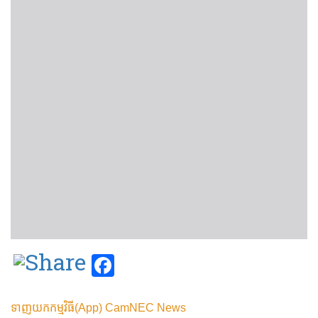
Facebook
ទាញយកកម្មវិធី(App) CamNEC News