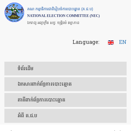
Skip
គណៈកម្មាធិការជាតិរៀបចំការបោះឆ្នោត (គ.ជ.ប)
to
NATIONAL ELECTION COMMITTEE (NEC)
main
ឯករាជ្យ អព្យាក្រឹត សច្ចៈ យុត្តិធម៌ តម្លាភាព
content
Language:
EN
ទំព័រ​ដើម
ឯកសារ​ពាក់ព័ន្ធ​ការ​បោះឆ្នោត
​ភាគីពាក់ព័ន្ធ​​ការ​បោះឆ្នោត
អំពី គ.ជ.ប