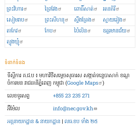
ព្រះ​វិហារ
ព្រៃវែង
ពោធិ៍សាត់
រតនគិរី
សៀមរាប
ព្រះសីហនុ
ស្ទឹងត្រែង
ស្វាយរៀង
តាកែវ
កែប
ប៉ៃលិន
ឧត្ដរមានជ័យ
ត្បូងឃ្មុំ
ទំនាក់ទំនង
ទីស្ដីការ គ.ជ.ប ៖ មហាវិថីសម្ដេចសុធារស សង្កាត់ទន្លេបាសាក់ ខណ្ឌ
ចំការមន រាជធានីភ្នំពេញ កម្ពុជា (
Google Maps
)
លេខ​ទូរសព្ទ
+855 23 235 271
អ៊ីម៉ែល
info@nec.gov.kh
អគ្គនាយកដ្ឋាន & នាយកដ្ឋាន
|
លធ.ខប ទាំង ២៥