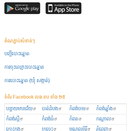
តំណភ្ជាប់សំខាន់ៗ
បញ្ជីបោះឆ្នោត
ការចុះឈ្មោះបោះឆ្នោត
ការបោះឆ្នោត (ឃុំ សង្កាត់)
ទំព័រ Facebook លធ.ខប ទាំង ២៥
បន្ទាយមានជ័យ
បាត់ដំបង
កំពង់ចាម
កំពង់ឆ្នាំង
កំពង់ស្ពឺ
កំពង់ធំ
កំពត
កណ្ដាល
កោះកុង
ក្រចេះ
មណ្ឌលគិរី
ភ្នំពេញ