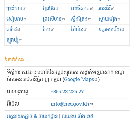
ព្រះ​វិហារ
ព្រៃវែង
ពោធិ៍សាត់
រតនគិរី
សៀមរាប
ព្រះសីហនុ
ស្ទឹងត្រែង
ស្វាយរៀង
តាកែវ
កែប
ប៉ៃលិន
ឧត្ដរមានជ័យ
ត្បូងឃ្មុំ
ទំនាក់ទំនង
ទីស្ដីការ គ.ជ.ប ៖ មហាវិថីសម្ដេចសុធារស សង្កាត់ទន្លេបាសាក់ ខណ្ឌ
ចំការមន រាជធានីភ្នំពេញ កម្ពុជា (
Google Maps
)
លេខ​ទូរសព្ទ
+855 23 235 271
អ៊ីម៉ែល
info@nec.gov.kh
អគ្គនាយកដ្ឋាន & នាយកដ្ឋាន
|
លធ.ខប ទាំង ២៥