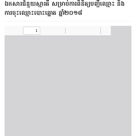
ឯកសារជំនួយស្មារតី សម្រាប់​ការពិនិត្យបញ្ជីឈ្មោះ និង​
ការចុះឈ្មោះបោះឆ្នោត ឆ្នាំ២០១៨