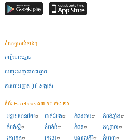
តំណភ្ជាប់សំខាន់ៗ
បញ្ជីបោះឆ្នោត
ការចុះឈ្មោះបោះឆ្នោត
ការបោះឆ្នោត (ឃុំ សង្កាត់)
ទំព័រ Facebook លធ.ខប ទាំង ២៥
បន្ទាយមានជ័យ
បាត់ដំបង
កំពង់ចាម
កំពង់ឆ្នាំង
កំពង់ស្ពឺ
កំពង់ធំ
កំពត
កណ្ដាល
កោះកុង
ក្រចេះ
មណ្ឌលគិរី
ភ្នំពេញ