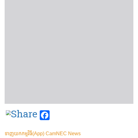
Facebook
ទាញយកកម្មវិធី(App) CamNEC News