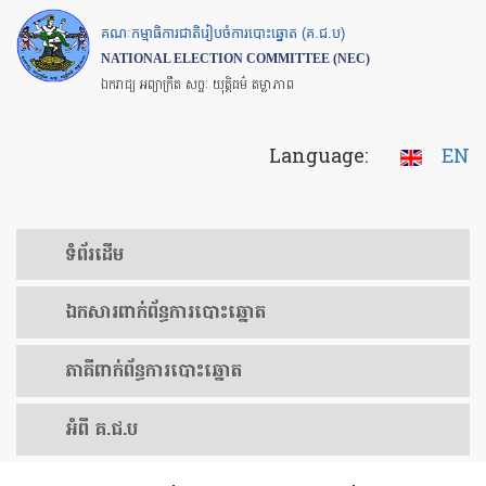
Skip
គណៈកម្មាធិការជាតិរៀបចំការបោះឆ្នោត (គ.ជ.ប)
to
NATIONAL ELECTION COMMITTEE (NEC)
main
ឯករាជ្យ អព្យាក្រឹត សច្ចៈ យុត្តិធម៌ តម្លាភាព
content
Language:
EN
ទំព័រ​ដើម
ឯកសារ​ពាក់ព័ន្ធ​ការ​បោះឆ្នោត
​ភាគីពាក់ព័ន្ធ​​ការ​បោះឆ្នោត
អំពី គ.ជ.ប