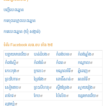
បញ្ជីបោះឆ្នោត
ការចុះឈ្មោះបោះឆ្នោត
ការបោះឆ្នោត (ឃុំ សង្កាត់)
ទំព័រ Facebook លធ.ខប ទាំង ២៥
បន្ទាយមានជ័យ
បាត់ដំបង
កំពង់ចាម
កំពង់ឆ្នាំង
កំពង់ស្ពឺ
កំពង់ធំ
កំពត
កណ្ដាល
កោះកុង
ក្រចេះ
មណ្ឌលគិរី
ភ្នំពេញ
ព្រះ​វិហារ
ព្រៃវែង
ពោធិ៍សាត់
រតនគិរី
សៀមរាប
ព្រះសីហនុ
ស្ទឹងត្រែង
ស្វាយរៀង
តាកែវ
កែប
ប៉ៃលិន
ឧត្ដរមានជ័យ
ត្បូងឃ្មុំ