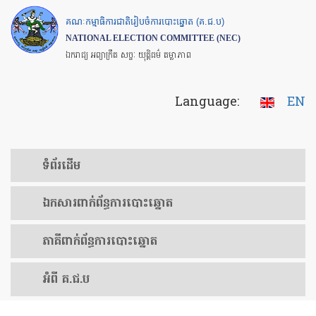
Skip
គណៈកម្មាធិការជាតិរៀបចំការបោះឆ្នោត (គ.ជ.ប)
to
NATIONAL ELECTION COMMITTEE (NEC)
main
ឯករាជ្យ អព្យាក្រឹត សច្ចៈ យុត្តិធម៌ តម្លាភាព
content
Language:
EN
ទំព័រ​ដើម
ឯកសារ​ពាក់ព័ន្ធ​ការ​បោះឆ្នោត
​ភាគីពាក់ព័ន្ធ​​ការ​បោះឆ្នោត
អំពី គ.ជ.ប