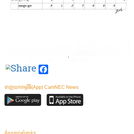
Facebook
ទាញយកកម្មវិធី(App) CamNEC News
តំណភ្ជាប់សំខាន់ៗ