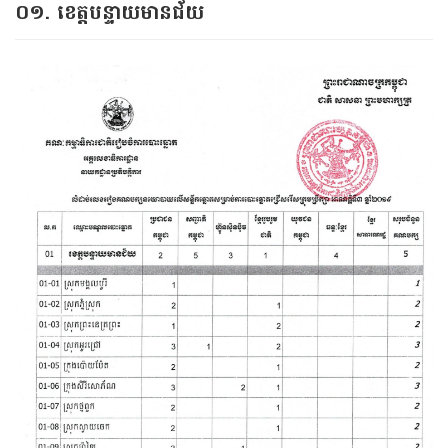
០១. ខេត្តបន្ទាយមានជ័យ