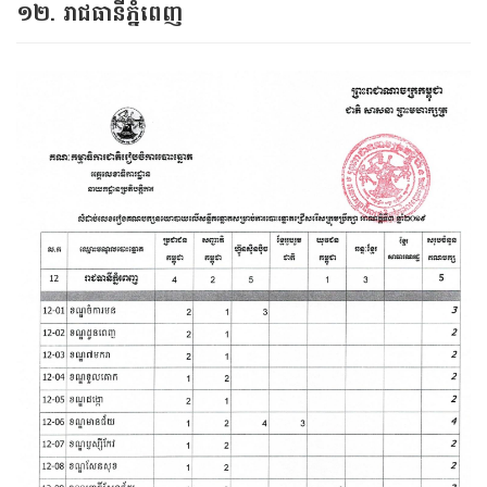
១២. រាជធានីភ្នំពេញ