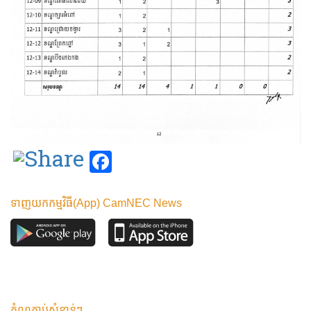
Facebook
ទាញយកកម្មវិធី(App) CamNEC News
តំណភ្ជាប់សំខាន់ៗ