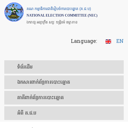
Skip
គណៈកម្មាធិការជាតិរៀបចំការបោះឆ្នោត (គ.ជ.ប)
to
NATIONAL ELECTION COMMITTEE (NEC)
main
ឯករាជ្យ អព្យាក្រឹត សច្ចៈ យុត្តិធម៌ តម្លាភាព
content
Language:
EN
ទំព័រ​ដើម
ឯកសារ​ពាក់ព័ន្ធ​ការ​បោះឆ្នោត
​ភាគីពាក់ព័ន្ធ​​ការ​បោះឆ្នោត
អំពី គ.ជ.ប