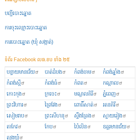
បញ្ជីបោះឆ្នោត
ការចុះឈ្មោះបោះឆ្នោត
ការបោះឆ្នោត (ឃុំ សង្កាត់)
ទំព័រ Facebook លធ.ខប ទាំង ២៥
បន្ទាយមានជ័យ
បាត់ដំបង
កំពង់ចាម
កំពង់ឆ្នាំង
កំពង់ស្ពឺ
កំពង់ធំ
កំពត
កណ្ដាល
កោះកុង
ក្រចេះ
មណ្ឌលគិរី
ភ្នំពេញ
ព្រះ​វិហារ
ព្រៃវែង
ពោធិ៍សាត់
រតនគិរី
សៀមរាប
ព្រះសីហនុ
ស្ទឹងត្រែង
ស្វាយរៀង
តាកែវ
កែប
ប៉ៃលិន
ឧត្ដរមានជ័យ
ត្បូងឃ្មុំ