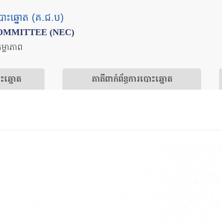
បោះឆ្នោត (គ.ជ.ប)
OMMITTEE (NEC)
តម្លាភាព
ោះឆ្នោត
​ភាគីពាក់ព័ន្ធ​​ការ​បោះឆ្នោត