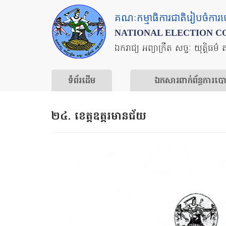
Skip
គណៈកម្មាធិការជាតិរៀបចំការ
to
NATIONAL ELECTION C
main
ឯករាជ្យ អព្យាក្រឹត សច្ចៈ យុត្តិធម៌ 
content
ទំព័រ​ដើម
ឯកសារ​ពាក់ព័ន្ធ​ការ​ប
២៤. ខេត្តឧត្ដរមានជ័យ