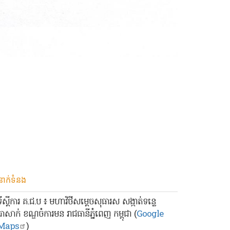
នាក់ទំនង
ទីស្ដីការ គ.ជ.ប ៖ មហាវិថីសម្ដេចសុធារស សង្កាត់ទន្លេ
បាសាក់ ខណ្ឌចំការមន រាជធានីភ្នំពេញ កម្ពុជា (
Google
Maps
)