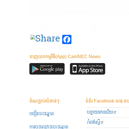
Facebook
ទាញយកកម្មវិធី(App) CamNEC News
តំណភ្ជាប់សំខាន់ៗ
ទំព័រ Facebook លធ.ខប
បន្ទាយមានជ័យ
បញ្ជីបោះឆ្នោត
កំពង់ស្ពឺ
ការចុះឈ្មោះបោះឆ្នោត