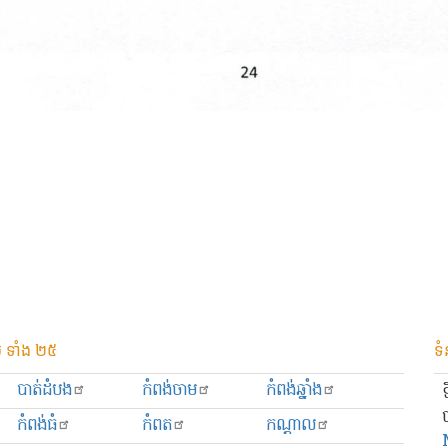
 ទាំង ២៥
ទំ
បាត់ដំបង
កំពង់ចាម
កំពង់ឆ្នាំង
កំពង់ធំ
កំពត
កណ្ដាល