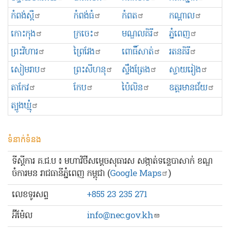
កំពង់ស្ពឺ
កំពង់ធំ
កំពត
កណ្ដាល
កោះកុង
ក្រចេះ
មណ្ឌលគិរី
ភ្នំពេញ
ព្រះ​វិហារ
ព្រៃវែង
ពោធិ៍សាត់
រតនគិរី
សៀមរាប
ព្រះសីហនុ
ស្ទឹងត្រែង
ស្វាយរៀង
តាកែវ
កែប
ប៉ៃលិន
ឧត្ដរមានជ័យ
ត្បូងឃ្មុំ
ទំនាក់ទំនង
ទីស្ដីការ គ.ជ.ប ៖ មហាវិថីសម្ដេចសុធារស សង្កាត់ទន្លេបាសាក់ ខណ្ឌ
ចំការមន រាជធានីភ្នំពេញ កម្ពុជា (
Google Maps
)
លេខ​ទូរសព្ទ
+855 23 235 271
អ៊ីម៉ែល
info@nec.gov.kh