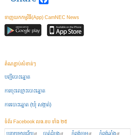
ទាញយកកម្មវិធី(App) CamNEC News
តំណភ្ជាប់សំខាន់ៗ
បញ្ជីបោះឆ្នោត
ការចុះឈ្មោះបោះឆ្នោត
ការបោះឆ្នោត (ឃុំ សង្កាត់)
ទំព័រ Facebook លធ.ខប ទាំង ២៥
បន្ទាយមានជ័យ
បាត់ដំបង
កំពង់ចាម
កំពង់ឆ្នាំង