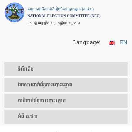
Skip
គណៈកម្មាធិការជាតិរៀបចំការបោះឆ្នោត (គ.ជ.ប)
to
NATIONAL ELECTION COMMITTEE (NEC)
main
ឯករាជ្យ អព្យាក្រឹត សច្ចៈ យុត្តិធម៌ តម្លាភាព
content
Language:
EN
ទំព័រ​ដើម
ឯកសារ​ពាក់ព័ន្ធ​ការ​បោះឆ្នោត
​ភាគីពាក់ព័ន្ធ​​ការ​បោះឆ្នោត
អំពី គ.ជ.ប