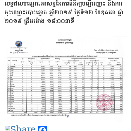
លទ្ធផលបណ្ដោះអាសន្ននៃការពិនិត្យបញ្ជីឈ្មោះ និង​ការ
ចុះឈ្មោះបោះឆ្នោត ឆ្នាំ​២០១៩​ ថ្ងៃ​ទី​១២ ខែឧសភា ឆ្នាំ​
២០១៩ ត្រឹមម៉ោង​ ១៨:០០នាទី​
Facebook