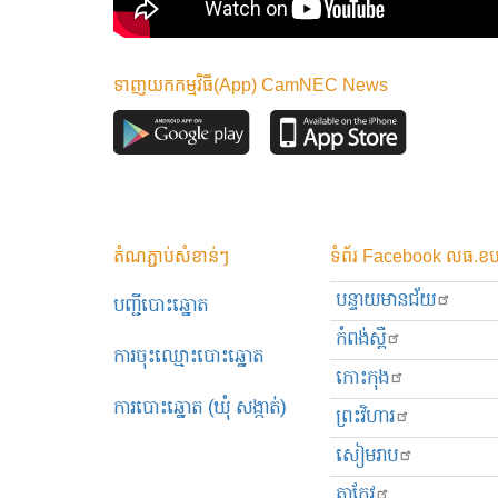
ទាញយកកម្មវិធី(App) CamNEC News
តំណភ្ជាប់សំខាន់ៗ
ទំព័រ Facebook លធ.ខប
បន្ទាយមានជ័យ
បញ្ជីបោះឆ្នោត
កំពង់ស្ពឺ
ការចុះឈ្មោះបោះឆ្នោត
កោះកុង
ការបោះឆ្នោត (ឃុំ សង្កាត់)
ព្រះ​វិហារ
សៀមរាប
តាកែវ