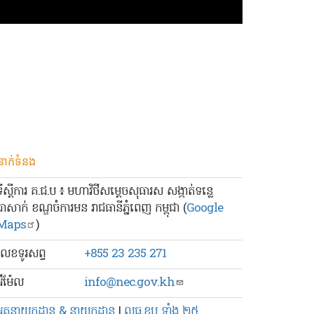
នាក់ទំនង
ទីស្ដីការ គ.ជ.ប ៖ មហាវិថីសម្ដេចសុធារស សង្កាត់ទន្លេ
បាសាក់ ខណ្ឌចំការមន រាជធានីភ្នំពេញ កម្ពុជា (
Google
Maps
)
លេខ​ទូរសព្ទ
+855 23 235 271
៊ីម៉ែល
info@nec.gov.kh
អគ្គនាយកដ្ឋាន & នាយកដ្ឋាន
|
លធ.ខប ទាំង ២៥