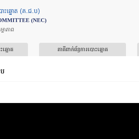
បោះឆ្នោត (គ.ជ.ប)
OMMITTEE (NEC)
តម្លាភាព
ោះឆ្នោត
​ភាគីពាក់ព័ន្ធ​​ការ​បោះឆ្នោត
.ប