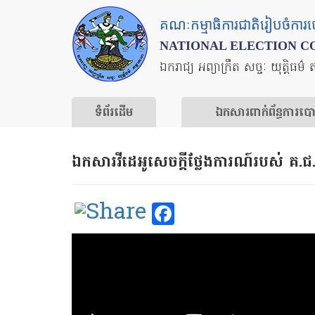
Skip
គណៈកម្មាធិការជាតិរៀបចំការ
to
NATIONAL ELECTION C
main
ឯករាជ្យ អព្យាក្រឹត សច្ចៈ យុត្តិធម៌ 
content
ទំព័រ​ដើម
ឯកសារ​ពាក់ព័ន្ធ​ការ​ប
ឯកសារវីដេអូសេចក្ដីថ្លែងការណ៍របស់ គ.ជ
Facebook