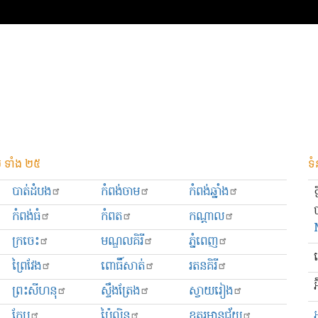
 ទាំង ២៥
ទំ
បាត់ដំបង
កំពង់ចាម
កំពង់ឆ្នាំង
កំពង់ធំ
កំពត
កណ្ដាល
ក្រចេះ
មណ្ឌលគិរី
ភ្នំពេញ
ព្រៃវែង
ពោធិ៍សាត់
រតនគិរី
អ
ព្រះសីហនុ
ស្ទឹងត្រែង
ស្វាយរៀង
កែប
ប៉ៃលិន
ឧត្ដរមានជ័យ