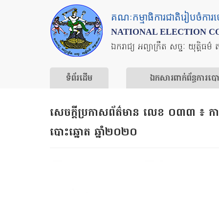
Skip
គណៈកម្មាធិការជាតិរៀបចំការ
to
NATIONAL ELECTION C
main
ឯករាជ្យ អព្យាក្រឹត សច្ចៈ យុត្តិធម៌ 
content
ទំព័រ​ដើម
ឯកសារ​ពាក់ព័ន្ធ​ការ​ប
សេចក្តីប្រកាសព័ត៌មាន លេខ ០៣៣ ៖ ការដ
បោះឆ្នោត ឆ្នាំ២០២០