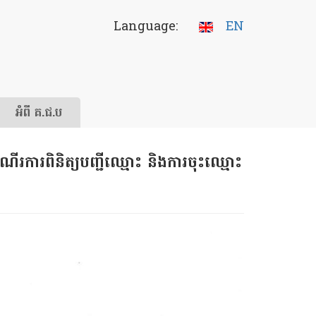
Language:
EN
អំពី គ.ជ.ប
រការពិនិត្យបញ្ជីឈ្មោះ និងការចុះឈ្មោះ