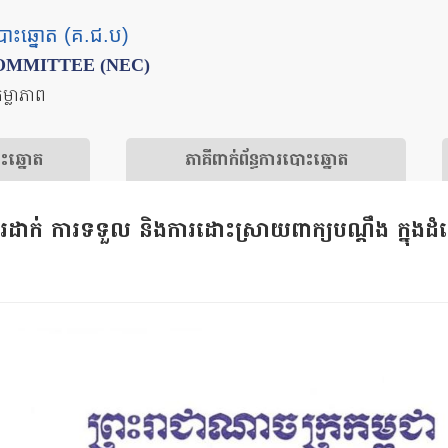
បោះឆ្នោត (គ.ជ.ប)
OMMITTEE (NEC)
តម្លាភាព
ោះឆ្នោត
​ភាគីពាក់ព័ន្ធ​​ការ​បោះឆ្នោត
ាក់ ការទទួល និងការដោះស្រាយពាក្យបណ្តឹង ក្នុងដំណើ