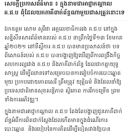
សេចក្តីប្រកាសព័ត៌មាន ៖ ក្នុងនាមជាអាជ្ញាកណ្ដាល
គ.ជ.ប ពុំដែលយកភាគីពាក់ព័ន្ធណាមួយជាសត្រូវនោះទេ
ឯកឧត្តម សោម សូរីដា អគ្គលេខាធិការរង គ.ជ.ប នៅក្នុង
សន្និសីទសារព័ត៌មានរបស់ គ.ជ.ប នាព្រឹកថ្ងៃទី១៣ ខែមករា
ឆ្នាំ២០២១ នៅទីស្ដីការ គ.ជ.ប បានមានប្រសាសន៍ថា បទ
ពិសោធន៍របស់ គ.ជ.ប បានបង្ហាញឱ្យឃើញពីការពង្រឹងកិច្ច
សហការល្អរវាង គ.ជ.ប និងភាគីពាក់ព័ន្ធ ដែលជាកត្តាយុទ្ធ
សាស្ត្រ ដើម្បីឈានទៅសម្រេចបានការរៀបចំការបោះឆ្នោត
មួយ ប្រកបដោយភាពសេរី ត្រឹមត្រូវ យុត្តិធម៌ និងដែលនាំឱ្យ
ប្រទេសជាតិមានសុខសន្តិភាព ស្ថិរភាព ការរីកចម្រើន ព្រម
ទាំងការអភិវឌ្ឍ។
ក្នុងនាមជាអាជ្ញាកណ្ដាល គ.ជ.ប តែងតែបង្ហាញជូនភាគីពាក់
ព័ន្ធអំពីការពិតជាក់ស្តែងដែលកើតមានក្នុងដំណើរការ
បោះឆ្នោត និងរបៀបនៃការគិតដើម្បីចៀសវាងឱ្យបាន