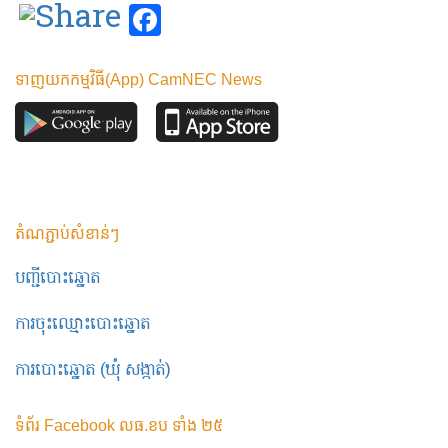
Facebook
ទាញយកកម្មវិធី(App) CamNEC News
តំណភ្ជាប់សំខាន់ៗ
បញ្ជីបោះឆ្នោត
ការចុះឈ្មោះបោះឆ្នោត
ការបោះឆ្នោត (ឃុំ សង្កាត់)
ទំព័រ Facebook លធ.ខប ទាំង ២៥