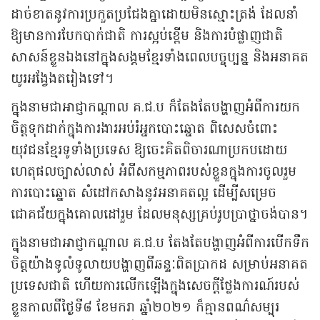
ដាច់ខាតនូវការប្រកួតប្រជែងគ្នាដោយមិនស្មោះត្រង់ ដែលនាំ
ឱ្យមានការបែកបាក់ជាតិ ការស្អប់ខ្ពើម និងការបំផ្លាញជាតិ
សាសន៍ខ្លួនឯងនៅក្នុងសង្គមខ្មែរទាំងពេលបច្ចុប្បន្ន និងអនាគត
យូរអង្វែងតរៀងទៅ។
ក្នុងនាមជាអាជ្ញាកណ្ដាល គ.ជ.ប ក៏តែងតែបង្ហាញអំពីការយក
ចិត្តទុកដាក់ក្នុងការងារអប់រំអ្នកបោះឆ្នោត ពិសេសចំពោះ
យុវជនខ្មែរទូទាំងប្រទេស ឱ្យចេះគិតពិចារណាប្រកបដោយ
ហេតុផលច្បាស់លាស់ អំពីសកម្មភាពរបស់ខ្លួនក្នុងការចូលរួម
ការបោះឆ្នោត សំដៅកសាងនូវអនាគតល្អ ដើម្បីសម្រេច
ជោគជ័យក្នុងគោលដៅរួម ដែលមនុស្សគ្រប់រូបប្រាថ្នាចង់បាន។
ក្នុងនាមជាអាជ្ញាកណ្ដាល គ.ជ.ប តែងតែបង្ហាញអំពីការបើកទឹក
ចិត្តយ៉ាងទូលំទូលាយបង្ហាញពីឆន្ទៈពិតប្រាកដ សម្រាប់អនាគត
ប្រទេសជាតិ ហើយការលើកឡើងក្នុងសេចក្ដីថ្លែងការណ៍របស់
ខ្លួនកាលពីថ្ងៃទី៨ ខែមករា ឆ្នាំ២០២១ ក៏គ្មានពណ៌សម្បុរ