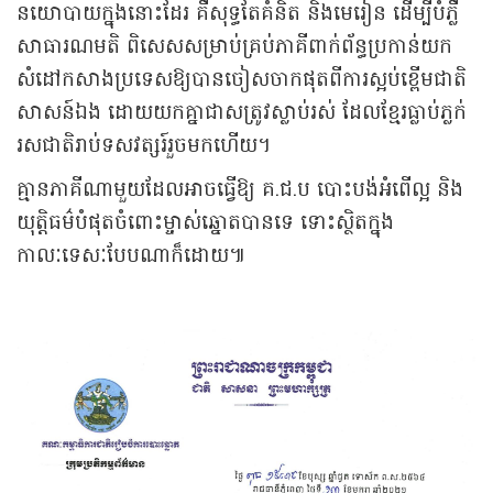
នយោបាយក្នុងនោះដែរ គឺសុទ្ធតែគំនិត និងមេរៀន ដើម្បីបំភ្លឺ
សាធារណមតិ ពិសេសសម្រាប់គ្រប់ភាគីពាក់ព័ន្ធប្រកាន់យក
សំដៅកសាងប្រទេសឱ្យបានចៀសចាកផុតពីការស្អប់ខ្ពើមជាតិ
សាសន៍ឯង ដោយយកគ្នាជាសត្រូវស្លាប់រស់ ដែលខ្មែរធ្លាប់ភ្លក់
រសជាតិរាប់ទសវត្សរ៍រួចមកហើយ។
គ្មានភាគីណាមួយដែលអាចធ្វើឱ្យ គ.ជ.ប បោះបង់អំពើល្អ និង
យុត្តិធម៌បំផុតចំពោះម្ចាស់ឆ្នោតបានទេ ទោះស្ថិតក្នុង
កាលៈទេសៈបែបណាក៏ដោយ៕