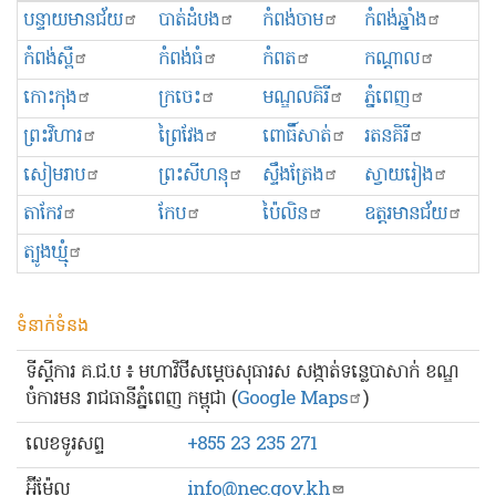
បន្ទាយមានជ័យ
បាត់ដំបង
កំពង់ចាម
កំពង់ឆ្នាំង
កំពង់ស្ពឺ
កំពង់ធំ
កំពត
កណ្ដាល
កោះកុង
ក្រចេះ
មណ្ឌលគិរី
ភ្នំពេញ
ព្រះ​វិហារ
ព្រៃវែង
ពោធិ៍សាត់
រតនគិរី
សៀមរាប
ព្រះសីហនុ
ស្ទឹងត្រែង
ស្វាយរៀង
តាកែវ
កែប
ប៉ៃលិន
ឧត្ដរមានជ័យ
ត្បូងឃ្មុំ
ទំនាក់ទំនង
ទីស្ដីការ គ.ជ.ប ៖ មហាវិថីសម្ដេចសុធារស សង្កាត់ទន្លេបាសាក់ ខណ្ឌ
ចំការមន រាជធានីភ្នំពេញ កម្ពុជា (
Google Maps
)
លេខ​ទូរសព្ទ
+855 23 235 271
អ៊ីម៉ែល
info@nec.gov.kh