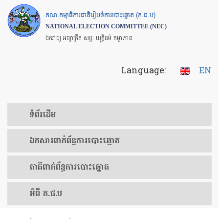
Skip
គណៈកម្មាធិការជាតិរៀបចំការបោះឆ្នោត (គ.ជ.ប)
to
NATIONAL ELECTION COMMITTEE (NEC)
main
ឯករាជ្យ អព្យាក្រឹត សច្ចៈ យុត្តិធម៌ តម្លាភាព
content
Language:
EN
ទំព័រ​ដើម
ឯកសារ​ពាក់ព័ន្ធ​ការ​បោះឆ្នោត
​ភាគីពាក់ព័ន្ធ​​ការ​បោះឆ្នោត
អំពី គ.ជ.ប