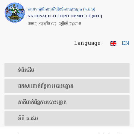
Skip
គណៈកម្មាធិការជាតិរៀបចំការបោះឆ្នោត (គ.ជ.ប)
to
NATIONAL ELECTION COMMITTEE (NEC)
main
ឯករាជ្យ អព្យាក្រឹត សច្ចៈ យុត្តិធម៌ តម្លាភាព
content
Language:
EN
ទំព័រ​ដើម
ឯកសារ​ពាក់ព័ន្ធ​ការ​បោះឆ្នោត
​ភាគីពាក់ព័ន្ធ​​ការ​បោះឆ្នោត
អំពី គ.ជ.ប