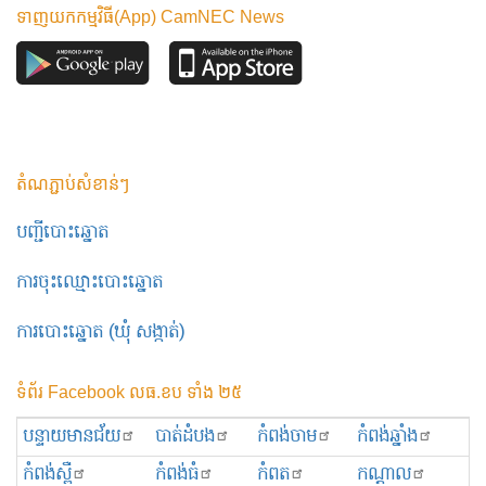
ទាញយកកម្មវិធី(App) CamNEC News
តំណភ្ជាប់សំខាន់ៗ
បញ្ជីបោះឆ្នោត
ការចុះឈ្មោះបោះឆ្នោត
ការបោះឆ្នោត (ឃុំ សង្កាត់)
ទំព័រ Facebook លធ.ខប ទាំង ២៥
បន្ទាយមានជ័យ
បាត់ដំបង
កំពង់ចាម
កំពង់ឆ្នាំង
កំពង់ស្ពឺ
កំពង់ធំ
កំពត
កណ្ដាល