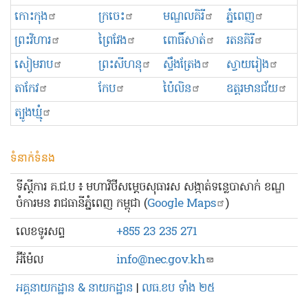
កោះកុង
ក្រចេះ
មណ្ឌលគិរី
ភ្នំពេញ
ព្រះ​វិហារ
ព្រៃវែង
ពោធិ៍សាត់
រតនគិរី
សៀមរាប
ព្រះសីហនុ
ស្ទឹងត្រែង
ស្វាយរៀង
តាកែវ
កែប
ប៉ៃលិន
ឧត្ដរមានជ័យ
ត្បូងឃ្មុំ
ទំនាក់ទំនង
ទីស្ដីការ គ.ជ.ប ៖ មហាវិថីសម្ដេចសុធារស សង្កាត់ទន្លេបាសាក់ ខណ្ឌ
ចំការមន រាជធានីភ្នំពេញ កម្ពុជា (
Google Maps
)
លេខ​ទូរសព្ទ
+855 23 235 271
អ៊ីម៉ែល
info@nec.gov.kh
អគ្គនាយកដ្ឋាន & នាយកដ្ឋាន
|
លធ.ខប ទាំង ២៥