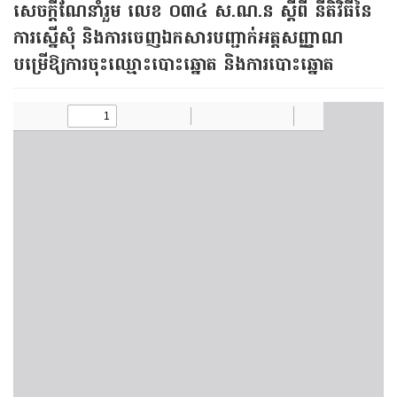
សេចក្ដីណែនាំរួម លេខ ០៣៤ ស.ណ.ន ស្ដីពី នីតិវិធីនៃ
ការស្នើសុំ និងការចេញឯកសារបញ្ជាក់អត្តសញ្ញាណ
បម្រើឱ្យការចុះឈ្មោះបោះឆ្នោត និងការបោះឆ្នោត