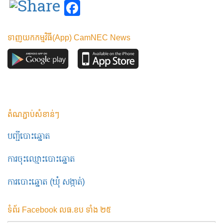
Facebook
ទាញយកកម្មវិធី(App) CamNEC News
តំណភ្ជាប់សំខាន់ៗ
បញ្ជីបោះឆ្នោត
ការចុះឈ្មោះបោះឆ្នោត
ការបោះឆ្នោត (ឃុំ សង្កាត់)
ទំព័រ Facebook លធ.ខប ទាំង ២៥