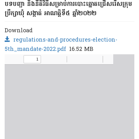
បទបញ្ជា និង​នីតិវិធី​សម្រាប់​ការ​បោះ​ឆ្នោត​ជ្រើសរើស​ក្រុម​
ប្រឹក្សា​ឃុំ សង្កាត់ អាណត្ដិទី​៥ ឆ្នាំ​២០២២
Download
regulations-and-procedures-election-
5th_mandate-2022.pdf
16.52 MB