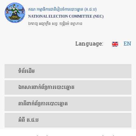
Skip
គណៈកម្មាធិការជាតិរៀបចំការបោះឆ្នោត (គ.ជ.ប)
to
NATIONAL ELECTION COMMITTEE (NEC)
main
ឯករាជ្យ អព្យាក្រឹត សច្ចៈ យុត្តិធម៌ តម្លាភាព
content
Language:
EN
ទំព័រ​ដើម
ឯកសារ​ពាក់ព័ន្ធ​ការ​បោះឆ្នោត
​ភាគីពាក់ព័ន្ធ​​ការ​បោះឆ្នោត
អំពី គ.ជ.ប