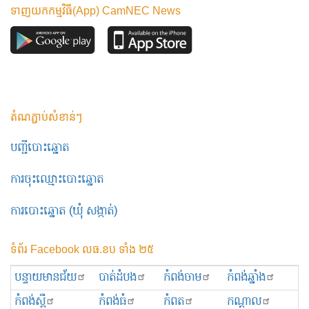
ទាញយកកម្មវិធី(App) CamNEC News
តំណភ្ជាប់សំខាន់ៗ
បញ្ជីបោះឆ្នោត
ការចុះឈ្មោះបោះឆ្នោត
ការបោះឆ្នោត (ឃុំ សង្កាត់)
ទំព័រ Facebook លធ.ខប ទាំង ២៥
បន្ទាយមានជ័យ
បាត់ដំបង
កំពង់ចាម
កំពង់ឆ្នាំង
កំពង់ស្ពឺ
កំពង់ធំ
កំពត
កណ្ដាល