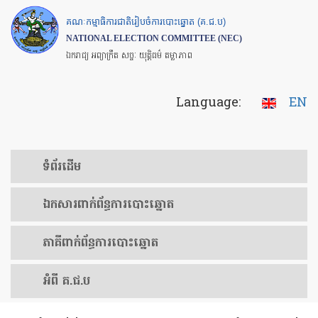
Skip
គណៈកម្មាធិការជាតិរៀបចំការបោះឆ្នោត (គ.ជ.ប)
to
NATIONAL ELECTION COMMITTEE (NEC)
main
ឯករាជ្យ អព្យាក្រឹត សច្ចៈ យុត្តិធម៌ តម្លាភាព
content
Language:
EN
ទំព័រ​ដើម
ឯកសារ​ពាក់ព័ន្ធ​ការ​បោះឆ្នោត
​ភាគីពាក់ព័ន្ធ​​ការ​បោះឆ្នោត
អំពី គ.ជ.ប