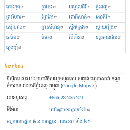
កោះកុង
ក្រចេះ
មណ្ឌលគិរី
ភ្នំពេញ
ព្រះ​វិហារ
ព្រៃវែង
ពោធិ៍សាត់
រតនគិរី
សៀមរាប
ព្រះសីហនុ
ស្ទឹងត្រែង
ស្វាយរៀង
តាកែវ
កែប
ប៉ៃលិន
ឧត្ដរមានជ័យ
ត្បូងឃ្មុំ
ទំនាក់ទំនង
ទីស្ដីការ គ.ជ.ប ៖ មហាវិថីសម្ដេចសុធារស សង្កាត់ទន្លេបាសាក់ ខណ្ឌ
ចំការមន រាជធានីភ្នំពេញ កម្ពុជា (
Google Maps
)
លេខ​ទូរសព្ទ
+855 23 235 271
អ៊ីម៉ែល
info@nec.gov.kh
អគ្គនាយកដ្ឋាន & នាយកដ្ឋាន
|
លធ.ខប ទាំង ២៥