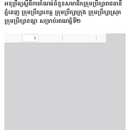
អនុក្រឹត្យស្ដីពីការកំណត់ចំនួនសមាជិកក្រុមប្រឹក្សារាជធានី
ភ្នំពេញ ក្រុមប្រឹក្សាខេត្ត ក្រុមប្រឹក្សាក្រុង ក្រុមប្រឹក្សាស្រុក
ក្រុមប្រឹក្សាខណ្ឌ សម្រាប់អាណត្តិទី២