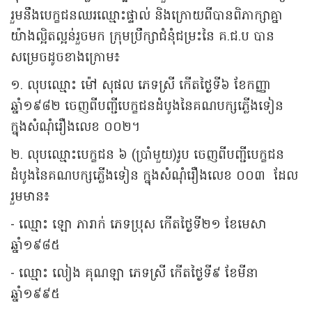
រួមនឹងបេក្ខជនឈរឈ្មោះផ្ទាល់ និងក្រោយពីបានពិភាក្សាគ្នា
យ៉ាងល្អិតល្អន់រួចមក ក្រុមប្រឹក្សាជំនុំជម្រះនៃ គ.ជ.ប បាន
សម្រេចដូចខាងក្រោម៖
១. លុបឈ្មោះ ម៉ៅ សុផល ភេទស្រី កើតថ្ងៃទី៦ ខែកញ្ញា
ឆ្នាំ១៩៨២ ចេញពីបញ្ជីបេក្ខជនដំបូងនៃគណបក្សភ្លើងទៀន
ក្នុងសំណុំរឿងលេខ ០០២។
២. លុបឈ្មោះបេក្ខជន ៦ (ប្រាំមួយ)រូប ចេញពីបញ្ជីបេក្ខជន
ដំបូងនៃគណបក្សភ្លើងទៀន ក្នុងសំណុំរឿងលេខ ០០៣ ដែល
រួមមាន៖
- ឈ្មោះ ឡោ ភារាក់ ភេទប្រុស កើតថ្ងៃទី២១ ខែមេសា
ឆ្នាំ១៩៨៥
- ឈ្មោះ លៀង គុណឡា ភេទស្រី កើតថ្ងៃទី៩ ខែមីនា
ឆ្នាំ១៩៩៥