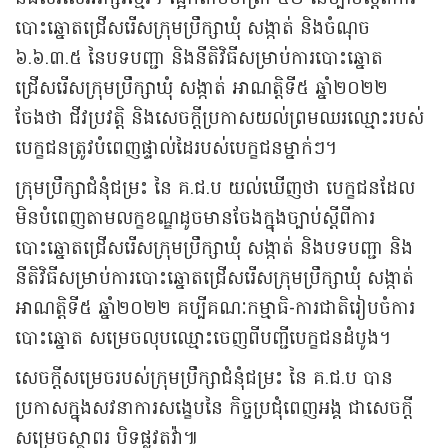
បោះឆ្នោតជ្រើសរើសក្រុមប្រឹក្សាឃុំ សង្កាត់ និងចំណុច
៦.៦.៣.៥ នៃបទបញ្ជា និងនីតិវិធីសម្រាប់ការបោះឆ្នោត
ជ្រើសរើសក្រុមប្រឹក្សាឃុំ សង្កាត់ អាណត្តិទី៥ ឆ្នាំ២០២២
ចែងថា ជីវប្រវត្តិ និងសេចក្ដីប្រកាសយល់ព្រមឈរឈ្មោះរបស់
បេក្ខជនត្រូវបំពេញផ្ទាល់ដៃរបស់បេក្ខជនម្នាក់ៗ។
ក្រុមប្រឹក្សាជំនុំជម្រះ នៃ គ.ជ.ប យល់ឃើញថា បេក្ខជនដែល
មិនបំពេញតាមលក្ខខណ្ឌដូចមានចែងក្នុងច្បាប់ស្ដីពីការ
បោះឆ្នោតជ្រើសរើសក្រុមប្រឹក្សាឃុំ សង្កាត់ និងបទបញ្ជា និង
នីតិវិធីសម្រាប់ការបោះឆ្នោតជ្រើសរើសក្រុមប្រឹក្សាឃុំ សង្កាត់
អាណត្តិទី៥ ឆ្នាំ២០២២ គប្បីគណៈកម្មាធិ-ការជាតិរៀបចំការ
បោះឆ្នោត សម្រេចលុបឈ្មោះចេញពីបញ្ជីបេក្ខជនដំបូង។
សេចក្តីសម្រេចរបស់ក្រុមប្រឹក្សាជំនុំជម្រះ នៃ គ.ជ.ប បាន
ប្រកាសក្នុងសវនាការសង្ខេបនៃ កិច្ចប្រជុំពេញអង្គ ជាសេចក្តី
សម្រេចស្ថាពរ បិទផ្លូវតវ៉ា៕