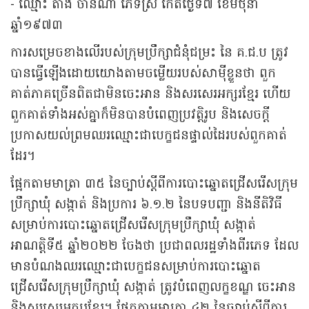
- ឈ្មោះ តាំង ចាន់ណា ភេទស្រី កើតថ្ងៃទី៧ ខែមិថុនា
ឆ្នាំ១៩៧៣
ការសម្រេចខាងលើរបស់ក្រុមប្រឹក្សាជំនុំជម្រះ នៃ គ.ជ.ប ត្រូវ
បានធ្វើឡើងដោយយោងតាមចម្លើយរបស់សាម៉ីខ្លួនថា ពួក
គាត់ភាគច្រើនពិតជាមិនចេះអាន និងសរសេរអក្សរខ្មែរ ហើយ
ពួកគាត់ទាំងអស់គ្នាក៏មិនបានបំពេញប្រវត្តិរូប និងសេចក្ដី
ប្រកាសយល់ព្រមឈរឈ្មោះជាបេក្ខជនផ្ទាល់ដៃរបស់ពួកគាត់
ដែរ។
ផ្អែកតាមមាត្រា ៣៥ នៃច្បាប់ស្ដីពីការបោះឆ្នោតជ្រើសរើសក្រុម
ប្រឹក្សាឃុំ សង្កាត់ និងប្រការ ៦.១.២ នៃបទបញ្ជា និងនីតិវិធី
សម្រាប់ការបោះឆ្នោតជ្រើសរើសក្រុមប្រឹក្សាឃុំ សង្កាត់
អាណត្តិទី៥ ឆ្នាំ២០២២ ចែងថា ប្រជាពលរដ្ឋទាំងពីរភេទ ដែល
មានបំណងឈរឈ្មោះជាបេក្ខជនសម្រាប់ការបោះឆ្នោត
ជ្រើសរើសក្រុមប្រឹក្សាឃុំ សង្កាត់ ត្រូវបំពេញលក្ខខណ្ឌ ចេះអាន
និងសរសេរអក្សរខ្មែរ។ ផ្អែកតាមមាត្រា ៤២ នៃច្បាប់ស្ដីពីការ