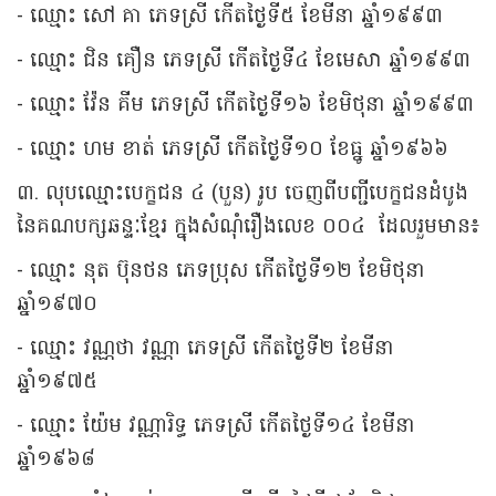
- ឈ្មោះ សៅ គា ភេទស្រី កើតថ្ងៃទី៥ ខែមីនា ឆ្នាំ១៩៩៣
- ឈ្មោះ ជិន គឿន ភេទស្រី កើតថ្ងៃទី៤ ខែមេសា ឆ្នាំ១៩៩៣
- ឈ្មោះ វ៉ែន គីម ភេទស្រី កើតថ្ងៃទី១៦ ខែមិថុនា ឆ្នាំ១៩៩៣
- ឈ្មោះ ហម ខាត់ ភេទស្រី កើតថ្ងៃទី១០ ខែធ្នូ ឆ្នាំ១៩៦៦
៣. លុបឈ្មោះបេក្ខជន ៤ (បួន) រូប ចេញពីបញ្ជីបេក្ខជនដំបូង
នៃគណបក្សឆន្ទៈខ្មែរ ក្នុងសំណុំរឿងលេខ ០០៤ ដែលរួមមាន៖
- ឈ្មោះ នុត ប៊ុនថន ភេទប្រុស កើតថ្ងៃទី១២ ខែមិថុនា
ឆ្នាំ១៩៧០
- ឈ្មោះ វណ្ណថា វណ្ណា ភេទស្រី កើតថ្ងៃទី២ ខែមីនា
ឆ្នាំ១៩៧៥
- ឈ្មោះ យ៉ែម វណ្ណារិទ្ធ ភេទស្រី កើតថ្ងៃទី១៤ ខែមីនា
ឆ្នាំ១៩៦៨