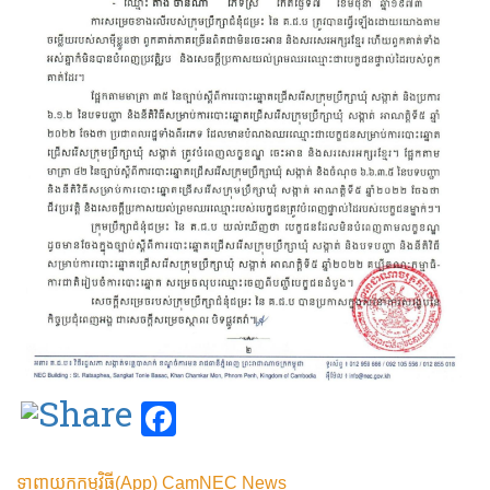
Facebook
ទាញយកកម្មវិធី(App) CamNEC News