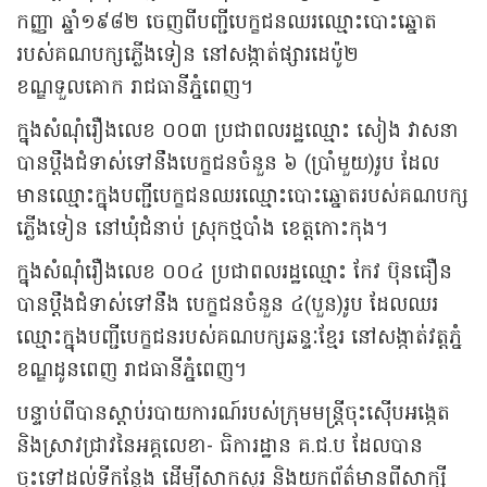
កញ្ញា ឆ្នាំ១៩៨២ ចេញពីបញ្ជីបេក្ខជនឈរឈ្មោះបោះឆ្នោត
របស់គណបក្សភ្លើងទៀន នៅសង្កាត់ផ្សារដេប៉ូ២
ខណ្ឌទួលគោក រាជធានីភ្នំពេញ។
ក្នុងសំណុំរឿងលេខ ០០៣ ប្រជាពលរដ្ឋឈ្មោះ សៀង វាសនា
បានប្ដឹងជំទាស់ទៅនឹងបេក្ខជនចំនួន ៦ (ប្រាំមួយ)រូប ដែល
មានឈ្មោះក្នុងបញ្ជីបេក្ខជនឈរឈ្មោះបោះឆ្នោតរបស់គណបក្ស
ភ្លើងទៀន នៅឃុំជំនាប់ ស្រុកថ្មបាំង ខេត្តកោះកុង។
ក្នុងសំណុំរឿងលេខ ០០៤ ប្រជាពលរដ្ឋឈ្មោះ កែវ ប៊ុនធឿន
បានប្ដឹងជំទាស់ទៅនឹង បេក្ខជនចំនួន ៤(បួន)រូប ដែលឈរ
ឈ្មោះក្នុងបញ្ជីបេក្ខជនរបស់គណបក្សឆន្ទៈខ្មែរ នៅសង្កាត់វត្តភ្នំ
ខណ្ឌដូនពេញ រាជធានីភ្នំពេញ។
បន្ទាប់ពីបានស្តាប់របាយការណ៍របស់ក្រុមមន្ត្រីចុះស៊ើបអង្កេត
និងស្រាវជ្រាវនៃអគ្គលេខា- ធិការដ្ឋាន គ.ជ.ប ដែលបាន
ចុះទៅដល់ទីកន្លែង ដើម្បីសាកសួរ និងយកព័ត៌មានពីសាក្សី