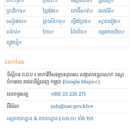
កោះកុង
ក្រចេះ
មណ្ឌលគិរី
ភ្នំពេញ
ព្រះ​វិហារ
ព្រៃវែង
ពោធិ៍សាត់
រតនគិរី
សៀមរាប
ព្រះសីហនុ
ស្ទឹងត្រែង
ស្វាយរៀង
តាកែវ
កែប
ប៉ៃលិន
ឧត្ដរមានជ័យ
ត្បូងឃ្មុំ
ទំនាក់ទំនង
ទីស្ដីការ គ.ជ.ប ៖ មហាវិថីសម្ដេចសុធារស សង្កាត់ទន្លេបាសាក់ ខណ្ឌ
ចំការមន រាជធានីភ្នំពេញ កម្ពុជា (
Google Maps
)
លេខ​ទូរសព្ទ
+855 23 235 271
អ៊ីម៉ែល
info@nec.gov.kh
អគ្គនាយកដ្ឋាន & នាយកដ្ឋាន
|
លធ.ខប ទាំង ២៥