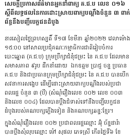
សេចក្តីប្រកាសព័ត៌មានអ្នកនាំពាក្យ គ.ជ.ប លេខ ០១៦
ស្តីពីលទ្ធផលនៃការដោះស្រាយពាក្យបណ្តឹងចំនួន ៣ ពាក់
ព័ន្ធនឹងបញ្ជីបេក្ខជនដំបូង
នារសៀលថ្ងៃព្រហស្បតិ៍ ទី១៧ ខែមីនា ឆ្នាំ២០២២ វេលាម៉ោង
១៥:០០ នៅសាលប្រជុំគណៈកម្មាធិការជាតិរៀបចំការ
បោះឆ្នោត (គ.ជ.ប) ក្រុមប្រឹក្សាជំនុំជម្រះ នៃ គ.ជ.ប ដែលមាន
សមាសភាព ៩រូប ដឹកនាំដោយ ឯកឧត្តម ប្រាជ្ញ ចន្ទ ប្រធាន
គ.ជ.ប និងជាប្រធានក្រុមប្រឹក្សាជំនុំជម្រះ នៃ គ.ជ.ប បានបើក
សវនាការសង្ខេប ដើម្បីដោះស្រាយពាក្យបណ្តឹងរបស់ប្រជា
ពលរដ្ឋ ចំនួន ៣ (បី) (សំណុំរឿងលេខ ០០២ លេខ ០០៣
និងលេខ ០០៤) ដែលបានប្តឹងជំទាស់ទៅនឹងបញ្ជីបេក្ខជន
ដំបូងរបស់គណបក្សភ្លើងទៀន និងគណបក្សឆន្ទៈខ្មែរ។
ក្នុងសំណុំរឿងលេខ ០០២ ប្រជាពលរដ្ឋឈ្មោះ អ៊ុំ ច័ន្ទដារ៉ា
បានប្ដឹងសុំលុបឈ្មោះ ម៉ៅ សុផល ភេទស្រី កើតថ្ងៃទី៦ ខែ