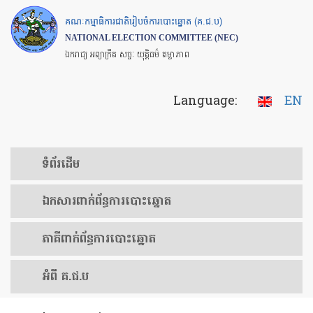
Skip
គណៈកម្មាធិការជាតិរៀបចំការបោះឆ្នោត (គ.ជ.ប)
to
NATIONAL ELECTION COMMITTEE (NEC)
main
ឯករាជ្យ អព្យាក្រឹត សច្ចៈ យុត្តិធម៌ តម្លាភាព
content
Language:
EN
ទំព័រ​ដើម
ឯកសារ​ពាក់ព័ន្ធ​ការ​បោះឆ្នោត
​ភាគីពាក់ព័ន្ធ​​ការ​បោះឆ្នោត
អំពី គ.ជ.ប