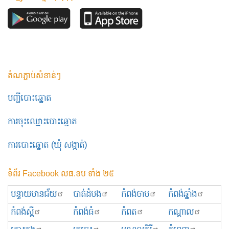
តំណភ្ជាប់សំខាន់ៗ
បញ្ជីបោះឆ្នោត
ការចុះឈ្មោះបោះឆ្នោត
ការបោះឆ្នោត (ឃុំ សង្កាត់)
ទំព័រ Facebook លធ.ខប ទាំង ២៥
បន្ទាយមានជ័យ
បាត់ដំបង
កំពង់ចាម
កំពង់ឆ្នាំង
កំពង់ស្ពឺ
កំពង់ធំ
កំពត
កណ្ដាល