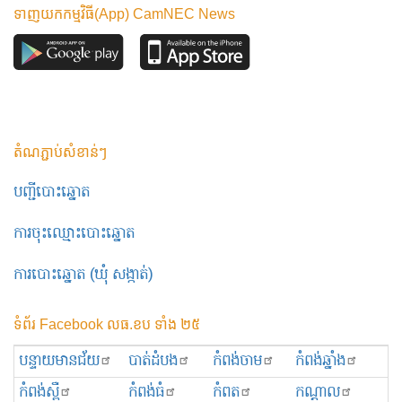
ទាញយកកម្មវិធី(App) CamNEC News
តំណភ្ជាប់សំខាន់ៗ
បញ្ជីបោះឆ្នោត
ការចុះឈ្មោះបោះឆ្នោត
ការបោះឆ្នោត (ឃុំ សង្កាត់)
ទំព័រ Facebook លធ.ខប ទាំង ២៥
បន្ទាយមានជ័យ
បាត់ដំបង
កំពង់ចាម
កំពង់ឆ្នាំង
កំពង់ស្ពឺ
កំពង់ធំ
កំពត
កណ្ដាល