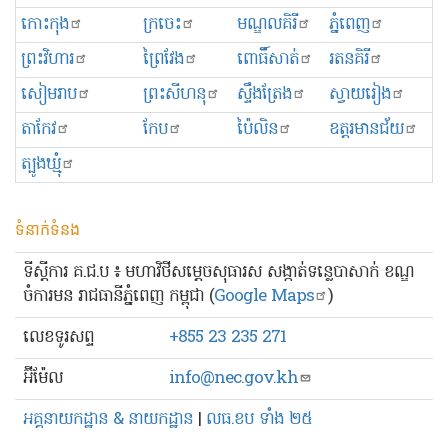
កោះកុង
ក្រចេះ
មណ្ឌលគិរី
ភ្នំពេញ
ព្រះ​វិហារ
ព្រៃវែង
ពោធិ៍សាត់
រតនគិរី
សៀមរាប
ព្រះសីហនុ
ស្ទឹងត្រែង
ស្វាយរៀង
តាកែវ
កែប
ប៉ៃលិន
ឧត្ដរមានជ័យ
ត្បូងឃ្មុំ
ទំនាក់ទំនង
ទីស្ដីការ គ.ជ.ប ៖ មហាវិថីសម្ដេចសុធារស សង្កាត់ទន្លេបាសាក់ ខណ្ឌ
ចំការមន រាជធានីភ្នំពេញ កម្ពុជា (
Google Maps
)
លេខ​ទូរសព្ទ
+855 23 235 271
អ៊ីម៉ែល
info@nec.gov.kh
អគ្គនាយកដ្ឋាន & នាយកដ្ឋាន
|
លធ.ខប ទាំង ២៥