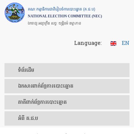
Skip
គណៈកម្មាធិការជាតិរៀបចំការបោះឆ្នោត (គ.ជ.ប)
to
NATIONAL ELECTION COMMITTEE (NEC)
main
ឯករាជ្យ អព្យាក្រឹត សច្ចៈ យុត្តិធម៌ តម្លាភាព
content
Language:
EN
ទំព័រ​ដើម
ឯកសារ​ពាក់ព័ន្ធ​ការ​បោះឆ្នោត
​ភាគីពាក់ព័ន្ធ​​ការ​បោះឆ្នោត
អំពី គ.ជ.ប