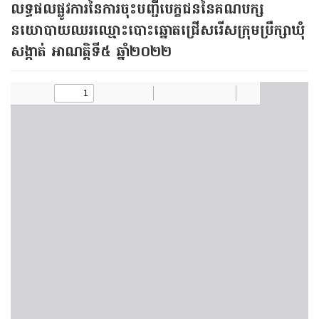
លទ្ធផលផ្លូវការនៃការចុះបញ្ជីបេក្ខជននៃគណបក្ស
នយោបាយឈរឈ្មោះបោះឆ្នោតជ្រើសរើសក្រុមប្រឹក្សាឃុំ
សង្កាត់ អាណត្តិទី៥ ឆ្នាំ២០២២