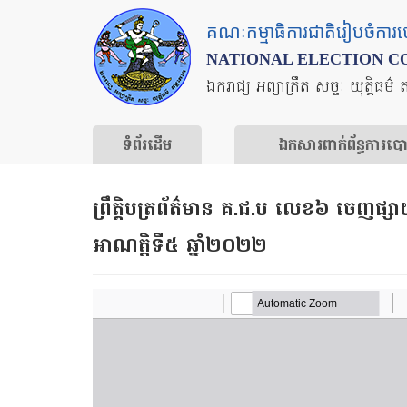
Skip
គណៈកម្មាធិការជាតិរៀបចំការ
to
NATIONAL ELECTION C
main
ឯករាជ្យ អព្យាក្រឹត សច្ចៈ យុត្តិធម៌ 
content
ទំព័រ​ដើម
ឯកសារ​ពាក់ព័ន្ធ​ការ​ប
ព្រឹត្តិបត្រព័ត៌មាន គ.ជ.ប លេខ៦ ចេញផ្សា
អាណត្តិទី៥ ឆ្នាំ២០២២