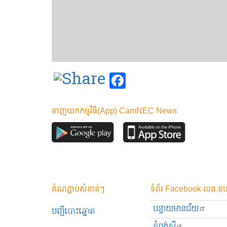
Facebook
ទាញយកកម្មវិធី(App) CamNEC News
តំណភ្ជាប់សំខាន់ៗ
ទំព័រ Facebook លធ.ខប
បន្ទាយមានជ័យ
បញ្ជីបោះឆ្នោត
កំពង់ស្ពឺ