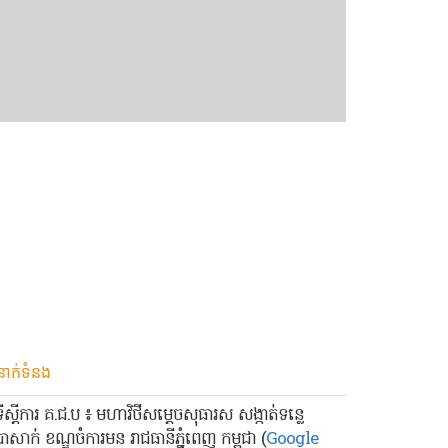
នាក់ទំនង
ទីស្ដីការ គ.ជ.ប ៖ មហាវិថីសម្ដេចសុធារស សង្កាត់ទន្លេ
បាសាក់ ខណ្ឌចំការមន រាជធានីភ្នំពេញ កម្ពុជា (
Google