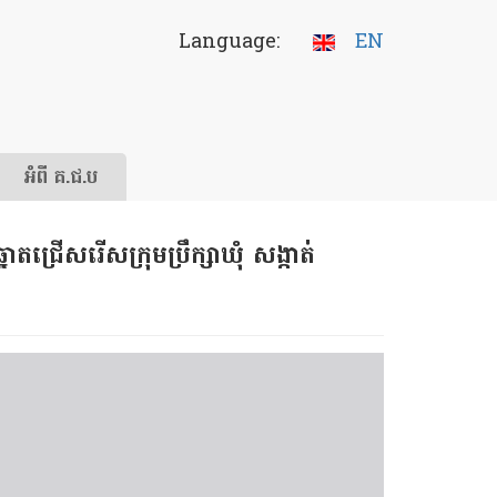
Language:
EN
អំពី គ.ជ.ប
ជ្រើសរើសក្រុមប្រឹក្សាឃុំ សង្កាត់