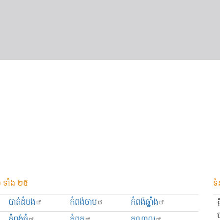
 ទាំង ២៥
ទំ
បាត់ដំបង
កំពង់ចាម
កំពង់ឆ្នាំង
កំពង់ធំ
កំពត
កណ្ដាល