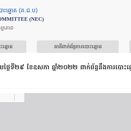
បោះឆ្នោត (គ.ជ.ប)
OMMITTEE (NEC)
តម្លាភាព
ោះឆ្នោត
​ភាគីពាក់ព័ន្ធ​​ការ​បោះឆ្នោត
យថ្ងៃទី២៩ ខែឧសភា ឆ្នាំ២០២២ ពាក់ព័ន្ធនឹងការបោះឆ្នោត