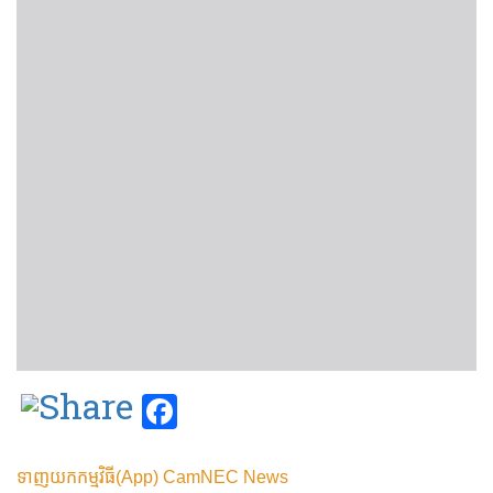
Facebook
ទាញយកកម្មវិធី(App) CamNEC News