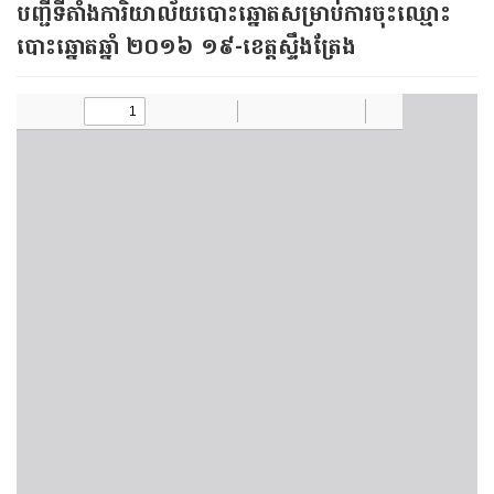
បញ្ជី​ទីតាំង​ការិយាល័យ​បោះ​ឆ្នោត​សម្រាប់​ការ​ចុះ​ឈ្មោះ​
បោះឆ្នោត​ឆ្នាំ ២០១៦ ១៩-ខេត្តស្ទឹងត្រែង