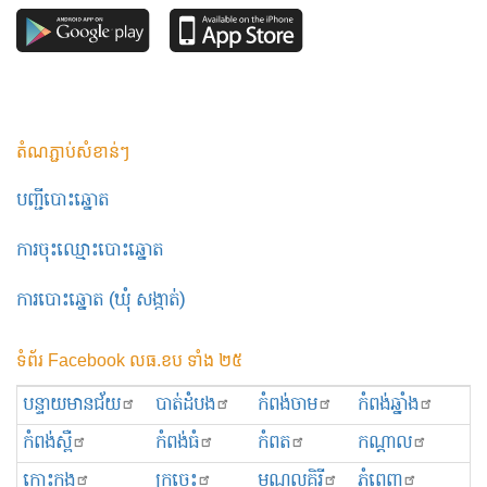
តំណភ្ជាប់សំខាន់ៗ
បញ្ជីបោះឆ្នោត
ការចុះឈ្មោះបោះឆ្នោត
ការបោះឆ្នោត (ឃុំ សង្កាត់)
ទំព័រ Facebook លធ.ខប ទាំង ២៥
បន្ទាយមានជ័យ
បាត់ដំបង
កំពង់ចាម
កំពង់ឆ្នាំង
កំពង់ស្ពឺ
កំពង់ធំ
កំពត
កណ្ដាល
កោះកុង
ក្រចេះ
មណ្ឌលគិរី
ភ្នំពេញ