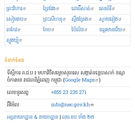
ព្រះ​វិហារ
ព្រៃវែង
ពោធិ៍សាត់
រតនគិរី
សៀមរាប
ព្រះសីហនុ
ស្ទឹងត្រែង
ស្វាយរៀង
តាកែវ
កែប
ប៉ៃលិន
ឧត្ដរមានជ័យ
ត្បូងឃ្មុំ
ទំនាក់ទំនង
ទីស្ដីការ គ.ជ.ប ៖ មហាវិថីសម្ដេចសុធារស សង្កាត់ទន្លេបាសាក់ ខណ្ឌ
ចំការមន រាជធានីភ្នំពេញ កម្ពុជា (
Google Maps
)
លេខ​ទូរសព្ទ
+855 23 235 271
អ៊ីម៉ែល
info@nec.gov.kh
អគ្គនាយកដ្ឋាន & នាយកដ្ឋាន
|
លធ.ខប ទាំង ២៥