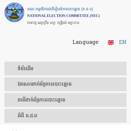
Skip
គណៈកម្មាធិការជាតិរៀបចំការបោះឆ្នោត (គ.ជ.ប)
to
NATIONAL ELECTION COMMITTEE (NEC)
main
ឯករាជ្យ អព្យាក្រឹត សច្ចៈ យុត្តិធម៌ តម្លាភាព
content
Language:
EN
ទំព័រ​ដើម
ឯកសារ​ពាក់ព័ន្ធ​ការ​បោះឆ្នោត
​ភាគីពាក់ព័ន្ធ​​ការ​បោះឆ្នោត
អំពី គ.ជ.ប