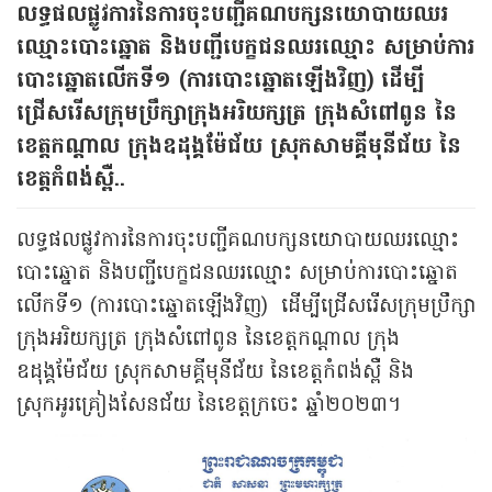
លទ្ធផលផ្លូវការនៃការចុះបញ្ជីគណបក្សនយោបាយឈរ
ឈ្មោះបោះឆ្នោត និងបញ្ជីបេក្ខជនឈរឈ្មោះ សម្រាប់ការ
បោះឆ្នោតលើកទី១ (ការបោះឆ្នោតឡើងវិញ) ដើម្បី
ជ្រើសរើសក្រុមប្រឹក្សាក្រុងអរិយក្សត្រ ក្រុងសំពៅពូន នៃ
ខេត្តកណ្តាល ក្រុងឧដុង្គម៉ែជ័យ ស្រុកសាមគ្គីមុនីជ័យ នៃ
ខេត្តកំពង់ស្ពឺ..
លទ្ធផល
ផ្លូវការ
នៃការ
ចុះបញ្ជី
គណបក្សនយោបាយ
ឈរឈ្មោះ
បោះឆ្នោត និងបញ្ជីបេក្ខជនឈរឈ្មោះ
សម្រាប់ការបោះឆ្នោត
លើកទី១ (ការបោះឆ្នោតឡើងវិញ)
ដើម្បីជ្រើសរើសក្រុមប្រឹក្សា
ក្រុងអរិយក្សត្រ ក្រុងសំពៅពូន នៃខេត្តកណ្តាល ក្រុង
ឧដុង្គម៉ែជ័យ ស្រុកសាមគ្គីមុនីជ័យ នៃខេត្តកំពង់ស្ពឺ និង
ស្រុកអូរគ្រៀងសែនជ័យ នៃខេត្តក្រចេះ
ឆ្នាំ២០២៣
។