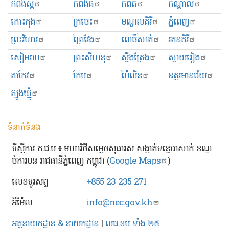
កំពង់ស្ពឺ
កំពង់ធំ
កំពត
កណ្ដាល
កោះកុង
ក្រចេះ
មណ្ឌលគិរី
ភ្នំពេញ
ព្រះ​វិហារ
ព្រៃវែង
ពោធិ៍សាត់
រតនគិរី
សៀមរាប
ព្រះសីហនុ
ស្ទឹងត្រែង
ស្វាយរៀង
តាកែវ
កែប
ប៉ៃលិន
ឧត្ដរមានជ័យ
ត្បូងឃ្មុំ
ទំនាក់ទំនង
ទីស្ដីការ គ.ជ.ប ៖ មហាវិថីសម្ដេចសុធារស សង្កាត់ទន្លេបាសាក់ ខណ្ឌ
ចំការមន រាជធានីភ្នំពេញ កម្ពុជា (
Google Maps
)
លេខ​ទូរសព្ទ
+855 23 235 271
អ៊ីម៉ែល
info@nec.gov.kh
អគ្គនាយកដ្ឋាន & នាយកដ្ឋាន
|
លធ.ខប ទាំង ២៥