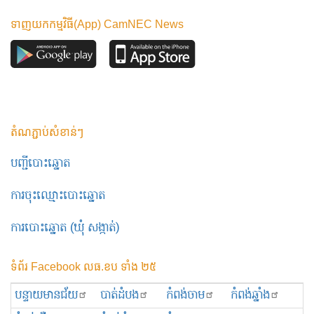
ទាញយកកម្មវិធី(App) CamNEC News
តំណភ្ជាប់សំខាន់ៗ
បញ្ជីបោះឆ្នោត
ការចុះឈ្មោះបោះឆ្នោត
ការបោះឆ្នោត (ឃុំ សង្កាត់)
ទំព័រ Facebook លធ.ខប ទាំង ២៥
បន្ទាយមានជ័យ
បាត់ដំបង
កំពង់ចាម
កំពង់ឆ្នាំង