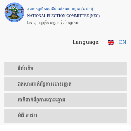
Skip
គណៈកម្មាធិការជាតិរៀបចំការបោះឆ្នោត (គ.ជ.ប)
to
NATIONAL ELECTION COMMITTEE (NEC)
main
ឯករាជ្យ អព្យាក្រឹត សច្ចៈ យុត្តិធម៌ តម្លាភាព
content
Language:
EN
ទំព័រ​ដើម
ឯកសារ​ពាក់ព័ន្ធ​ការ​បោះឆ្នោត
​ភាគីពាក់ព័ន្ធ​​ការ​បោះឆ្នោត
អំពី គ.ជ.ប