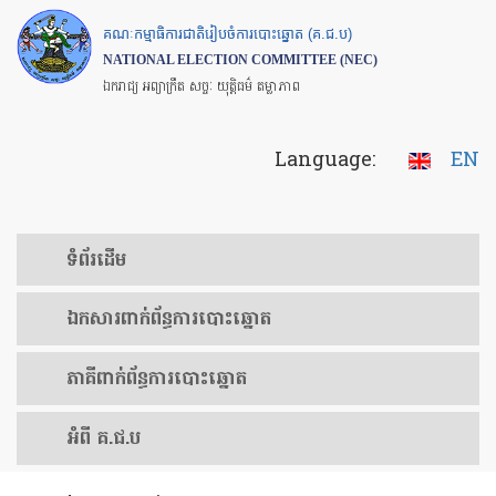
Skip
គណៈកម្មាធិការជាតិរៀបចំការបោះឆ្នោត (គ.ជ.ប)
to
NATIONAL ELECTION COMMITTEE (NEC)
main
ឯករាជ្យ អព្យាក្រឹត សច្ចៈ យុត្តិធម៌ តម្លាភាព
content
Language:
EN
ទំព័រ​ដើម
ឯកសារ​ពាក់ព័ន្ធ​ការ​បោះឆ្នោត
​ភាគីពាក់ព័ន្ធ​​ការ​បោះឆ្នោត
អំពី គ.ជ.ប