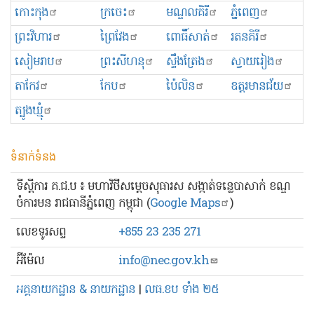
កោះកុង
ក្រចេះ
មណ្ឌលគិរី
ភ្នំពេញ
ព្រះ​វិហារ
ព្រៃវែង
ពោធិ៍សាត់
រតនគិរី
សៀមរាប
ព្រះសីហនុ
ស្ទឹងត្រែង
ស្វាយរៀង
តាកែវ
កែប
ប៉ៃលិន
ឧត្ដរមានជ័យ
ត្បូងឃ្មុំ
ទំនាក់ទំនង
ទីស្ដីការ គ.ជ.ប ៖ មហាវិថីសម្ដេចសុធារស សង្កាត់ទន្លេបាសាក់ ខណ្ឌ
ចំការមន រាជធានីភ្នំពេញ កម្ពុជា (
Google Maps
)
លេខ​ទូរសព្ទ
+855 23 235 271
អ៊ីម៉ែល
info@nec.gov.kh
អគ្គនាយកដ្ឋាន & នាយកដ្ឋាន
|
លធ.ខប ទាំង ២៥