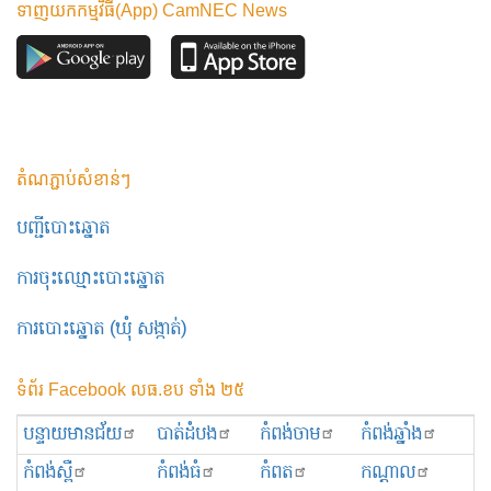
ទាញយកកម្មវិធី(App) CamNEC News
តំណភ្ជាប់សំខាន់ៗ
បញ្ជីបោះឆ្នោត
ការចុះឈ្មោះបោះឆ្នោត
ការបោះឆ្នោត (ឃុំ សង្កាត់)
ទំព័រ Facebook លធ.ខប ទាំង ២៥
បន្ទាយមានជ័យ
បាត់ដំបង
កំពង់ចាម
កំពង់ឆ្នាំង
កំពង់ស្ពឺ
កំពង់ធំ
កំពត
កណ្ដាល