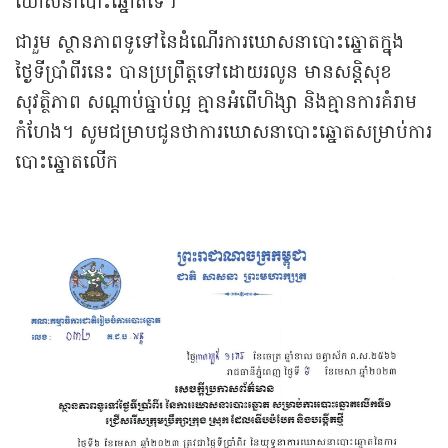
ឃោសនាបោះឆ្នោតទេ។
ជារួម ស្ថានភាពទូទៅនៃដំណើរការឃោសនាបោះឆ្នោតក្នុង
ថ្ងៃទីប្រាំពីរនេះ បានប្រព្រឹត្តទៅដោយរលូន មានសន្តិសុខ
សុវត្ថិភាព សណ្ដាប់ធ្នាប់ល្អ គ្មានអំពើហិង្សា និងគ្មានការគំរាម
កំហែង។ សូមជម្រាបជូនថាការឃោសនាបោះឆ្នោតសម្រាប់ការ
បោះឆ្នោតលើក