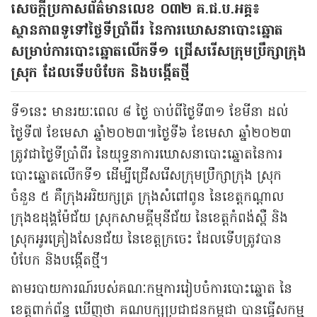
សេចក្តីប្រកាសព័ត៌មានលេខ ០៣២ គ.ជ.ប.អគ្គ៖
ស្ថានភាពទូទៅថ្ងៃទីប្រាំពីរ នៃការឃោសនាបោះឆ្នោត
សម្រាប់ការបោះឆ្នោតលើកទី១ ជ្រើសរើសក្រុមប្រឹក្សាក្រុង
ស្រុក ដែលទើបបំបែក និងបង្កើតថ្មី
ទី១នេះ មានរយៈពេល ៨ ថ្ងៃ ចាប់ពីថ្ងៃទី៣១ ខែមីនា ដល់
ថ្ងៃទី៧ ខែមេសា ឆ្នាំ២០២៣៕ថ្ងៃទី៦ ខែមេសា ឆ្នាំ២០២៣
ត្រូវជាថ្ងៃទីប្រាំពីរ នៃយុទ្ធនាការឃោសនាបោះឆ្នោតនៃការ
បោះឆ្នោតលើកទី១ ដើម្បីជ្រើសរើសក្រុមប្រឹក្សាក្រុង ស្រុក
ចំនួន ៥ គឺក្រុងអរិយក្សត្រ ក្រុងសំពៅពូន នៃខេត្តកណ្ដាល
ក្រុងឧដុង្គម៉ែជ័យ ស្រុកសាមគ្គីមុនីជ័យ នៃខេត្តកំពង់ស្ពឺ និង
ស្រុកអូរគ្រៀងសែនជ័យ នៃខេត្តក្រចេះ ដែលទើបត្រូវបាន
បំបែក និងបង្កើតថ្មី។
តាមរបាយការណ៍របស់គណៈកម្មការរៀបចំការបោះឆ្នោត នៃ
ខេត្តពាក់ព័ន្ធ ឃើញថា គណបក្សប្រជាជនកម្ពុជា បានធ្វើសកម្ម