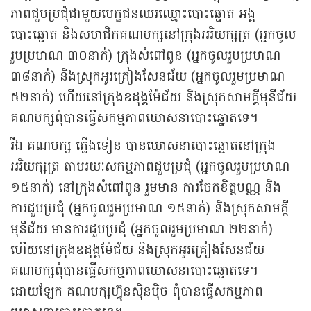
ភាពជួបប្រជុំជាមួយបេក្ខជនឈរឈ្មោះបោះឆ្នោត អង្គ
បោះឆ្នោត និងសមាជិកគណបក្សនៅក្រុងអរិយក្សត្រ (អ្នកចូល
រួមប្រមាណ ៣០នាក់) ក្រុងសំពៅពូន (អ្នកចូលរួមប្រមាណ
៣៨នាក់) និងស្រុកអូរគ្រៀងសែនជ័យ (អ្នកចូលរួមប្រមាណ
៥២នាក់) ហើយនៅក្រុងឧដុង្គម៉ែជ័យ និងស្រុកសាមគ្គីមុនីជ័យ
គណបក្សពុំបានធ្វើសកម្មភាពឃោសនាបោះឆ្នោតទេ។
រីឯ គណបក្ស ភ្លើងទៀន បានឃោសនាបោះឆ្នោតនៅក្រុង
អរិយក្សត្រ តាមរយៈសកម្មភាពជួបប្រជុំ (អ្នកចូលរួមប្រមាណ
១៥នាក់) នៅក្រុងសំពៅពូន រួមមាន ការចែកខិត្តបណ្ណ និង
ការជួបប្រជុំ (អ្នកចូលរួមប្រមាណ ១៥នាក់) និងស្រុកសាមគ្គី
មុនីជ័យ មានការជួបប្រជុំ (អ្នកចូលរួមប្រមាណ ២២នាក់)
ហើយនៅក្រុងឧដុង្គម៉ែជ័យ និងស្រុកអូរគ្រៀងសែនជ័យ
គណបក្សពុំបានធ្វើសកម្មភាពឃោសនាបោះឆ្នោតទេ។
ដោយឡែក គណបក្សហ៊្វុនស៊ិនប៉ិច ពុំបានធ្វើសកម្មភាព