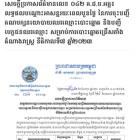
សេចក្តីប្រកាសព័ត៌មានលេខ ០៤២ គ.ជ.ប.អគ្គ៖
លទ្ធផលបណ្ដោះអាសន្នរយៈពេលបួនថ្ងៃ នៃការចុះបញ្ជី
គណបក្សនយោបាយឈរឈ្មោះបោះឆ្នោត និងបញ្ជី
បេក្ខជនឈរឈ្មោះ សម្រាប់ការបោះឆ្នោតជ្រើសតាំង
តំណាងរាស្រ្ត នីតិកាលទី៧ ឆ្នាំ២០២៣