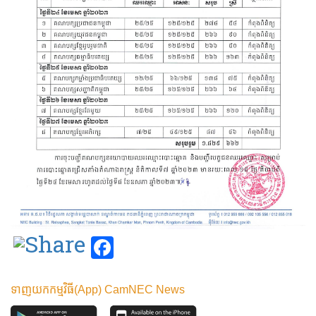
Facebook
ទាញយកកម្មវិធី(App) CamNEC News