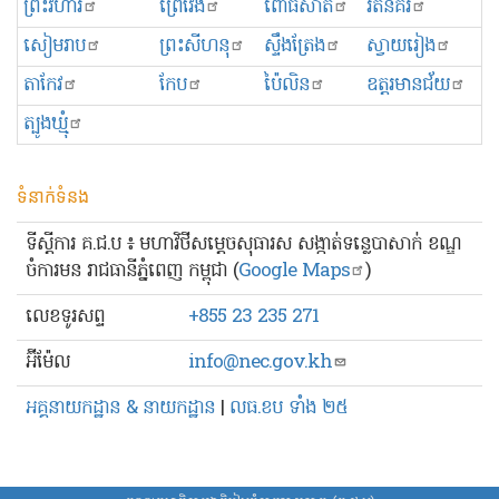
ព្រះ​វិហារ
ព្រៃវែង
ពោធិ៍សាត់
រតនគិរី
សៀមរាប
ព្រះសីហនុ
ស្ទឹងត្រែង
ស្វាយរៀង
តាកែវ
កែប
ប៉ៃលិន
ឧត្ដរមានជ័យ
ត្បូងឃ្មុំ
ទំនាក់ទំនង
ទីស្ដីការ គ.ជ.ប ៖ មហាវិថីសម្ដេចសុធារស សង្កាត់ទន្លេបាសាក់ ខណ្ឌ
ចំការមន រាជធានីភ្នំពេញ កម្ពុជា (
Google Maps
)
លេខ​ទូរសព្ទ
+855 23 235 271
អ៊ីម៉ែល
info@nec.gov.kh
អគ្គនាយកដ្ឋាន & នាយកដ្ឋាន
|
លធ.ខប ទាំង ២៥