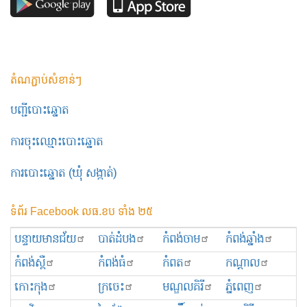
តំណភ្ជាប់សំខាន់ៗ
បញ្ជីបោះឆ្នោត
ការចុះឈ្មោះបោះឆ្នោត
ការបោះឆ្នោត (ឃុំ សង្កាត់)
ទំព័រ Facebook លធ.ខប ទាំង ២៥
បន្ទាយមានជ័យ
បាត់ដំបង
កំពង់ចាម
កំពង់ឆ្នាំង
កំពង់ស្ពឺ
កំពង់ធំ
កំពត
កណ្ដាល
កោះកុង
ក្រចេះ
មណ្ឌលគិរី
ភ្នំពេញ