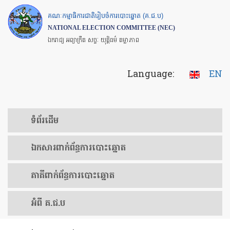
Skip
គណៈកម្មាធិការជាតិរៀបចំការបោះឆ្នោត (គ.ជ.ប)
to
NATIONAL ELECTION COMMITTEE (NEC)
main
ឯករាជ្យ អព្យាក្រឹត សច្ចៈ យុត្តិធម៌ តម្លាភាព
content
Language:
EN
ទំព័រ​ដើម
ឯកសារ​ពាក់ព័ន្ធ​ការ​បោះឆ្នោត
​ភាគីពាក់ព័ន្ធ​​ការ​បោះឆ្នោត
អំពី គ.ជ.ប