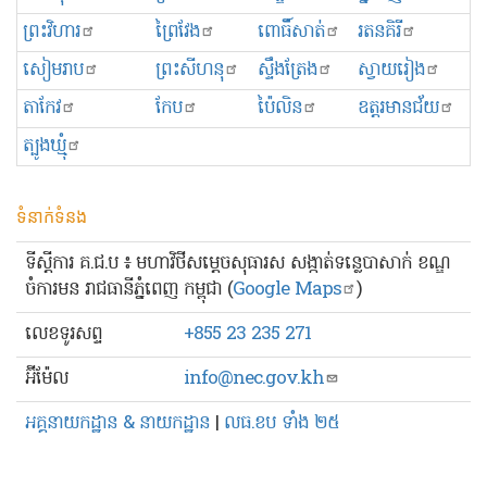
ព្រះ​វិហារ
ព្រៃវែង
ពោធិ៍សាត់
រតនគិរី
សៀមរាប
ព្រះសីហនុ
ស្ទឹងត្រែង
ស្វាយរៀង
តាកែវ
កែប
ប៉ៃលិន
ឧត្ដរមានជ័យ
ត្បូងឃ្មុំ
ទំនាក់ទំនង
ទីស្ដីការ គ.ជ.ប ៖ មហាវិថីសម្ដេចសុធារស សង្កាត់ទន្លេបាសាក់ ខណ្ឌ
ចំការមន រាជធានីភ្នំពេញ កម្ពុជា (
Google Maps
)
លេខ​ទូរសព្ទ
+855 23 235 271
អ៊ីម៉ែល
info@nec.gov.kh
អគ្គនាយកដ្ឋាន & នាយកដ្ឋាន
|
លធ.ខប ទាំង ២៥