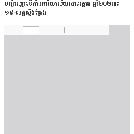
បញ្ជីឈ្មោះទីតាំងការិយាល័យបោះឆ្នោត ឆ្នាំ២០២៣៖
១៩-ខេត្តស្ទឹងត្រែង