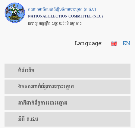
Skip
គណៈកម្មាធិការជាតិរៀបចំការបោះឆ្នោត (គ.ជ.ប)
to
NATIONAL ELECTION COMMITTEE (NEC)
main
ឯករាជ្យ អព្យាក្រឹត សច្ចៈ យុត្តិធម៌ តម្លាភាព
content
Language:
EN
ទំព័រ​ដើម
ឯកសារ​ពាក់ព័ន្ធ​ការ​បោះឆ្នោត
​ភាគីពាក់ព័ន្ធ​​ការ​បោះឆ្នោត
អំពី គ.ជ.ប