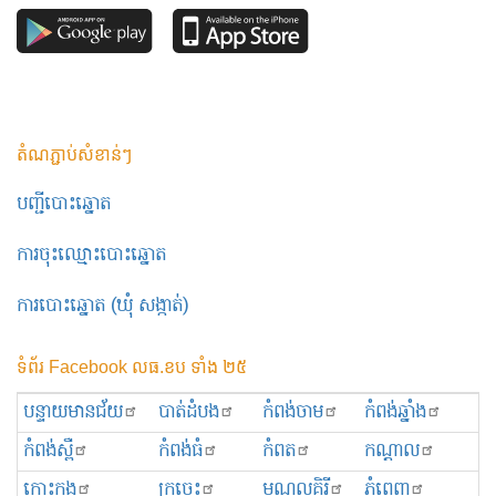
តំណភ្ជាប់សំខាន់ៗ
បញ្ជីបោះឆ្នោត
ការចុះឈ្មោះបោះឆ្នោត
ការបោះឆ្នោត (ឃុំ សង្កាត់)
ទំព័រ Facebook លធ.ខប ទាំង ២៥
បន្ទាយមានជ័យ
បាត់ដំបង
កំពង់ចាម
កំពង់ឆ្នាំង
កំពង់ស្ពឺ
កំពង់ធំ
កំពត
កណ្ដាល
កោះកុង
ក្រចេះ
មណ្ឌលគិរី
ភ្នំពេញ