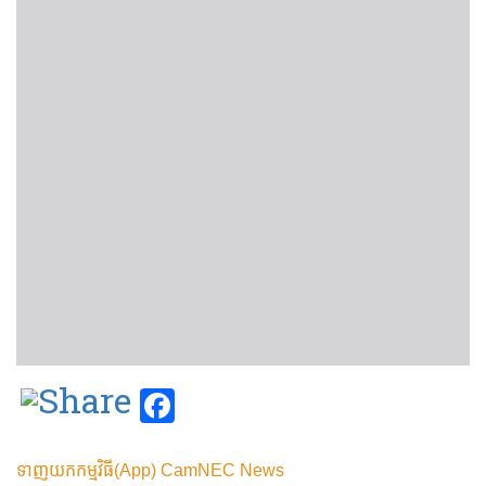
Facebook
ទាញយកកម្មវិធី(App) CamNEC News