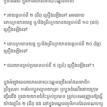
ឬទាំងអស់ ក្នុងការឃោសនាបោះឆ្នោតមាន៖
* រថយន្តចាប់ពី ២ (ពីរ) គ្រឿងឡើងទៅ អមដោយ
ទោចក្រយានយន្ត ឬ/និងត្រីចក្រយានយន្តចាប់ពី ១០ (ដប់)
គ្រឿងឡើងទៅ
* ទោចក្រយានយន្ត ឬ/និងត្រីចក្រយានយន្តចាប់ពី ២០ (ម្ភៃ)
គ្រឿងឡើងទៅ
* ជលយានគ្រប់ប្រភេទចាប់ពី ៥ (ប្រាំ) គ្រឿងឡើងទៅ។
ក្នុងអំឡុងពេលឃោសនាបោះឆ្នោតជ្រើសតាំងសមាជិក
ព្រឹទ្ធសភា ការហែក្បួនព្យុហយាត្រា ឬក្បួនដំណើរដោយក្រុម
ថ្មើរជើង ឬដោយយានជំនិះគ្រប់ប្រភេទ ត្រូវបានអនុញ្ញាតឱ្យធ្វើ
យ៉ាងច្រើន ២ (ពីរ) ដង នៅក្នុងមណ្ឌលភូមិភាគដែលគណបក្ស