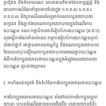
ប្រជុំជន និងទីសាធារណៈ គោរពតាមវិធាននៃបទប្បញ្ញត្តិ និង
គោលការណ៍ណែនាំដូចមានចែងក្នុង ច.ប.ព.ស ច.ប.ត.រ
ប.ន.ព.ស និងក្រមសីលធម៌សម្រាប់គណបក្សនយោបាយ
បេក្ខជន និងភ្នាក់ងារគណបក្សនយោបាយក្នុងដំណើរការ
បោះឆ្នោត គណៈកម្មាធិការជាតិរៀបចំការបោះឆ្នោត (គ.ជ.ប)
សូមធ្វើការណែនាំដល់គណៈកម្មការរៀបចំការបោះឆ្នោតគ្រប់
លំដាប់ថ្នាក់ អាជ្ញាធរមានសមត្ថកិច្ច និងគណបក្សនយោបាយ
ដែលបានចុះបញ្ជីគណបក្សនយោបាយឈរឈ្មោះបោះឆ្នោត
អំពីការហែក្បួនឃោសនាបោះឆ្នោតក្នុងអំឡុងពេលឃោសនា
បោះឆ្នោត ដូចខាងក្រោម៖
I. ការកំណត់ទម្រង់ និងទំហំនៃការហែក្បួនឃោសនាបោះឆ្នោត
ការហែក្បួនឃោសនាបោះឆ្នោត សំដៅដល់ការហែក្បួនព្យុហ
យាត្រា ឬក្បួនដំណើរដោយក្រុមថ្មើរជើង ឬដោយយានជំនិះ