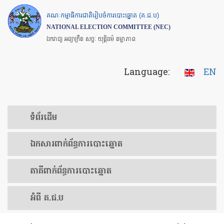
Skip
គណៈកម្មាធិការជាតិរៀបចំការបោះឆ្នោត (គ.ជ.ប)
to
NATIONAL ELECTION COMMITTEE (NEC)
main
ឯករាជ្យ អព្យាក្រឹត សច្ចៈ យុត្តិធម៌ តម្លាភាព
content
Language:
EN
ទំព័រ​ដើម
ឯកសារ​ពាក់ព័ន្ធ​ការ​បោះឆ្នោត
​ភាគីពាក់ព័ន្ធ​​ការ​បោះឆ្នោត
អំពី គ.ជ.ប