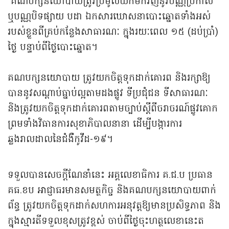
គណបក្សនយោបាយត្រូវប្រមូលយកមកវិញនូវបណ្ណប្រកាស
ឬបណ្ណបិទផ្សាយ បដា ឯកសារឃោសនាបោះឆ្នោតទាំងអស់
របស់ខ្លួនពីគ្រប់កន្លែងសាធារណៈ ក្នុងរយៈពេល ១៥ (ដប់ប្រាំ)
ថ្ងៃ បន្ទាប់ពីថ្ងៃបោះឆ្នោត។
គណបក្សនយោបាយ ត្រូវយកចិត្តទុកដាក់គោរព និងរក្សាឱ្យ
បាននូវសណ្តាប់ធ្នាប់ល្អតាមដងផ្លូវ ទីប្រជុំជន ទីសាធារណៈ
និងត្រូវយកចិត្តទុកដាក់គោរពតាមច្បាប់ស្តីពីចរាចរណ៍ផ្លូវគោក
ព្រមទាំងវិធានការសុខាភិបាលនានា ដើម្បីបង្ការការ
ឆ្លងរាលដាលនៃជំងឺកូវីដ-១៩។
ទទួលបានសេចក្តីណែនាំនេះ អគ្គលេខាធិការ គ.ជ.ប ប្រធាន
គធ.ខប អាជ្ញាធរមានសមត្ថកិច្ច និងគណបក្សនយោបាយពាក់
ព័ន្ធ ត្រូវយកចិត្តទុកដាក់សហការអនុវត្តឱ្យមានប្រសិទ្ធភាព និង
ក្នុងស្មារតីទទួលខុសត្រូវខ្ពស់ ចាប់ពីថ្ងៃចុះហត្ថលេខានេះត