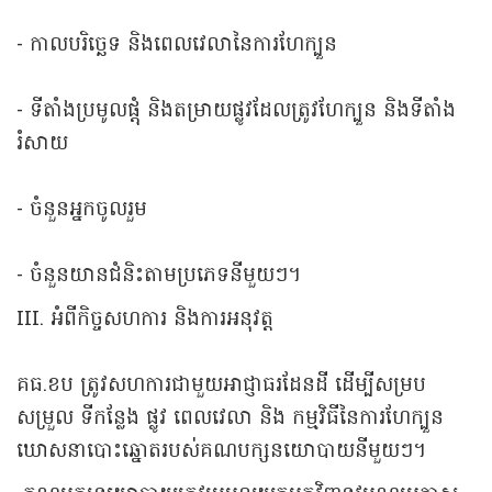
- កាលបរិច្ឆេទ និងពេលវេលានៃការហែក្បួន
- ទីតាំងប្រមូលផ្តុំ និងតម្រាយផ្លូវដែលត្រូវហែក្បួន និងទីតាំង
រំសាយ
- ចំនួនអ្នកចូលរួម
- ចំនួនយានជំនិះតាមប្រភេទនីមួយៗ។
III. អំពីកិច្ចសហការ និងការអនុវត្ត
គធ.ខប ត្រូវសហការជាមួយអាជ្ញាធរដែនដី ដើម្បីសម្រប
សម្រួល ទីកន្លែង ផ្លូវ ពេលវេលា និង កម្មវិធីនៃការហែក្បួន
ឃោសនាបោះឆ្នោតរបស់គណបក្សនយោបាយនីមួយៗ។