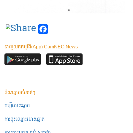
Facebook
ទាញយកកម្មវិធី(App) CamNEC News
តំណភ្ជាប់សំខាន់ៗ
បញ្ជីបោះឆ្នោត
ការចុះឈ្មោះបោះឆ្នោត