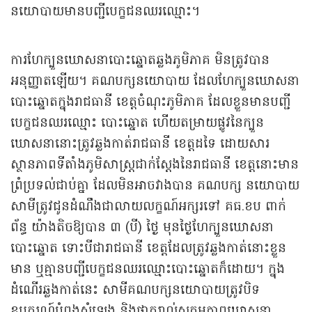
នយោបាយមានបញ្ជីបេក្ខជនឈរឈ្មោះ។
ការហែក្បួនឃោសនាបោះឆ្នោតឆ្លងភូមិភាគ មិនត្រូវបាន
អនុញ្ញាតឡើយ។ គណបក្សនយោបាយ ដែលហែក្បួនឃោសនា
បោះឆ្នោតក្នុងរាជធានី ខេត្តចំណុះភូមិភាគ ដែលខ្លួនមានបញ្ជី
បេក្ខជនឈរឈ្មោះ បោះឆ្នោត ហើយតម្រាយផ្លូវនៃក្បួន
ឃោសនានោះត្រូវឆ្លងកាត់រាជធានី ខេត្តដទៃ ដោយសារ
ស្ថានភាពទីតាំងភូមិសាស្រ្តជាក់ស្តែងនៃរាជធានី ខេត្តនោះមាន
ព្រំប្រទល់ជាប់គ្នា ដែលមិនអាចវាងបាន គណបក្ស នយោបាយ
សាមីត្រូវជូនដំណឹងជាលាយលក្ខណ៍អក្សរទៅ គធ.ខប ពាក់
ព័ន្ធ យ៉ាងតិចឱ្យបាន ៣ (បី) ថ្ងៃ មុនថ្ងៃហែក្បួនឃោសនា
បោះឆ្នោត ទោះបីជារាជធានី ខេត្តដែលត្រូវឆ្លងកាត់នោះខ្លួន
មាន ឬគ្មានបញ្ជីបេក្ខជនឈរឈ្មោះបោះឆ្នោតក៏ដោយ។ ក្នុង
ដំណើរឆ្លងកាត់នេះ សាមីគណបក្សនយោបាយត្រូវបិទ
ឧបករណ៍បំពងសំឡេង និងផ្អាករាល់សកម្មភាពឃោសនា