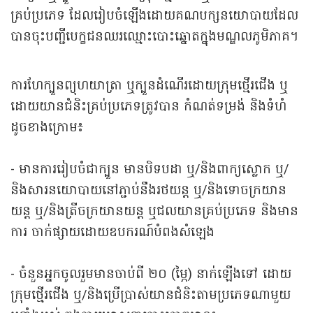
គ្រប់ប្រភេទ ដែលរៀបចំឡើងដោយគណបក្សនយោបាយដែល
បានចុះបញ្ជីបេក្ខជនឈរឈ្មោះបោះឆ្នោតក្នុងមណ្ឌលភូមិភាគ។
ការហែក្បួនព្យុហយាត្រា ឬក្បួនដំណើរដោយក្រុមថ្មើរជើង ឬ
ដោយយានជំនិះគ្រប់ប្រភេទត្រូវបាន កំណត់ទម្រង់ និងទំហំ
ដូចខាងក្រោម៖
- មានការរៀបចំជាក្បួន មានបិទបដា ឬ/និងពាក្យស្លោក ឬ/
និងសារនយោបាយនៅភ្ជាប់នឹងរថយន្ត ឬ/និងទោចក្រយាន
យន្ត ឬ/និងត្រីចក្រយានយន្ត ឬជលយានគ្រប់ប្រភេទ និងមាន
ការ ចាក់ផ្សាយដោយឧបករណ៍បំពងសំឡេង
- ចំនួនអ្នកចូលរួមមានចាប់ពី ២០ (ម្ភៃ) នាក់ឡើងទៅ ដោយ
ក្រុមថ្មើរជើង ឬ/និងប្រើប្រាស់យានជំនិះតាមប្រភេទណាមួយ