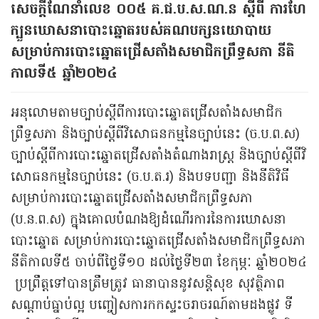
សេចក្តីណែនាំលេខ​ ០០៥ គ.ជ.ប.ស.ណ.ន ស្តីពី ការហែ
ក្បួនឃោសនាបោះឆ្នោតរបស់គណបក្សនយោបាយ
សម្រាប់ការបោះឆ្នោតជ្រើសតាំងសមាជិកព្រឹទ្ធសភា នីតិ
កាលទី៥ ឆ្នាំ២០២៤
អនុលោមតាមច្បាប់ស្តីពីការបោះឆ្នោតជ្រើសតាំងសមាជិក
ព្រឹទ្ធសភា និងច្បាប់ស្តីពីវិសោធនកម្មនៃច្បាប់នេះ (ច.ប.ព.ស)
ច្បាប់ស្តីពីការបោះឆ្នោតជ្រើសតាំងតំណាងរាស្រ្ត និងច្បាប់ស្តីពីវិ
សោធនកម្មនៃច្បាប់នេះ (ច.ប.ត.រ) និងបទបញ្ជា និងនីតិវិធី
សម្រាប់ការបោះឆ្នោតជ្រើសតាំងសមាជិកព្រឹទ្ធសភា
(ប.ន.ព.ស) ក្នុងគោលបំណងឱ្យដំណើរការនៃការឃោសនា
បោះឆ្នោត សម្រាប់ការបោះឆ្នោតជ្រើសតាំងសមាជិកព្រឹទ្ធសភា
នីតិកាលទី៥ ចាប់ពីថ្ងៃទី១០ ដល់ថ្ងៃទី២៣ ខែកុម្ភៈ ឆ្នាំ២០២៤
ប្រព្រឹត្តទៅបានត្រឹមត្រូវ ធានាបាននូវសន្តិសុខ សុវត្ថិភាព
សណ្តាប់ធ្នាប់ល្អ បញ្ចៀសការកកស្ទះចរាចរណ៍តាមដងផ្លូវ ទី