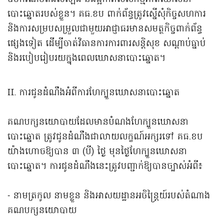
បោះឆ្នោតរបស់ខ្លួន។ គធ.ខប ពាក់ព័ន្ធត្រូវស្នើសុំកិច្ចសហការ
និងការសម្របសម្រួលជាមួយអាជ្ញាធរមានសមត្ថកិច្ចពាក់ព័ន្ធ
ផ្សេងទៀត ដើម្បីចាត់វិធានការការពារសន្តិសុខ សណ្តាប់ធ្នាប់
និងរបៀបរៀបរយក្នុងពេលឃោសនាបោះឆ្នោត។
II. ការជូនដំណឹងអំពីការហែក្បួនឃោសនាបោះឆ្នោត
គណបក្សនយោបាយដែលមានបំណងហែក្បួនឃោសនា
បោះឆ្នោត ត្រូវជូនដំណឹងជាលាយលក្ខណ៍អក្សរទៅ គធ.ខប
យ៉ាងហោចឱ្យបាន ៣ (បី) ថ្ងៃ មុនថ្ងៃហែក្បួនឃោសនា
បោះឆ្នោត។ ការជូនដំណឹងនេះត្រូវបញ្ជាក់ឱ្យបានច្បាស់អំពី៖
- នាមត្រកូល នាមខ្លួន និងអាសយដ្ឋានអចិន្រ្តៃយ៍របស់តំណាង
គណបក្សនយោបាយ