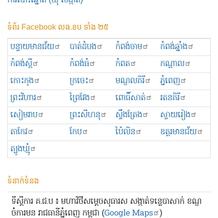
ការបោះឆ្នោត (ឃុំ សង្កាត់)
ទំព័រ Facebook លធ.ខប ទាំង ២៥
បន្ទាយមានជ័យ
បាត់ដំបង
កំពង់ចាម
កំពង់ឆ្នាំង
កំពង់ស្ពឺ
កំពង់ធំ
កំពត
កណ្ដាល
កោះកុង
ក្រចេះ
មណ្ឌលគិរី
ភ្នំពេញ
ព្រះ​វិហារ
ព្រៃវែង
ពោធិ៍សាត់
រតនគិរី
សៀមរាប
ព្រះសីហនុ
ស្ទឹងត្រែង
ស្វាយរៀង
តាកែវ
កែប
ប៉ៃលិន
ឧត្ដរមានជ័យ
ត្បូងឃ្មុំ
ទំនាក់ទំនង
ទីស្ដីការ គ.ជ.ប ៖ មហាវិថីសម្ដេចសុធារស សង្កាត់ទន្លេបាសាក់ ខណ្ឌ
ចំការមន រាជធានីភ្នំពេញ កម្ពុជា (
Google Maps
)