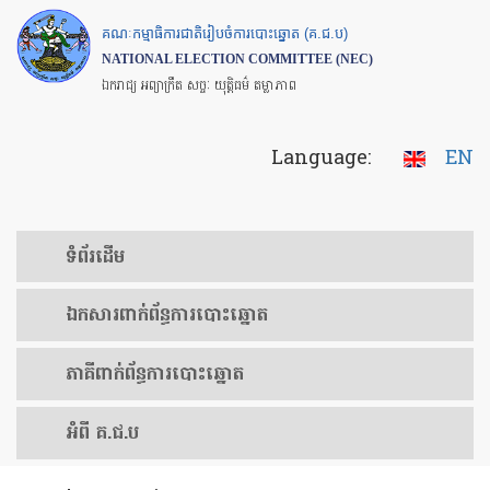
Skip
គណៈកម្មាធិការជាតិរៀបចំការបោះឆ្នោត (គ.ជ.ប)
to
NATIONAL ELECTION COMMITTEE (NEC)
main
ឯករាជ្យ អព្យាក្រឹត សច្ចៈ យុត្តិធម៌ តម្លាភាព
content
Language:
EN
ទំព័រ​ដើម
ឯកសារ​ពាក់ព័ន្ធ​ការ​បោះឆ្នោត
​ភាគីពាក់ព័ន្ធ​​ការ​បោះឆ្នោត
អំពី គ.ជ.ប