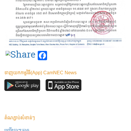
Facebook
ទាញយកកម្មវិធី(App) CamNEC News
តំណភ្ជាប់សំខាន់ៗ
បញ្ជីបោះឆ្នោត