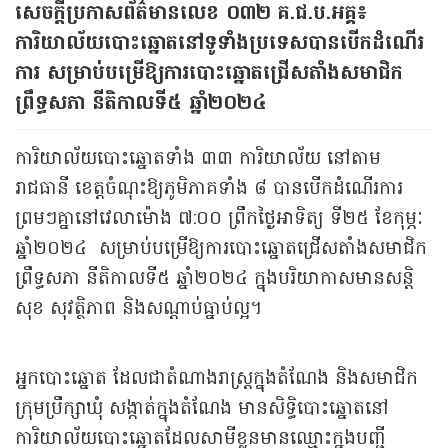
សេចក្តីប្រកាសព័ត៌មានលេខ ០៣២ គ.ជ.ប.អគ្គ៖
ការិយាល័យបោះឆ្នោតនៅទូទាំងប្រទេសបានបើកដំណើរ
ការ សម្រាប់បម្រើឱ្យការបោះឆ្នោតជ្រើសតាំងសមាជិក
ព្រឹទ្ធសភា នីតិកាលទី៥ ឆ្នាំ២០២៤
ការិយាល័យបោះឆ្នោតទាំង ៣៣ ការិយាល័យ នៅតាម
រាជធានី ខេត្តចំណុះឱ្យភូមិភាគទាំង ៨ បានបើកដំណើរការ
ព្រមៗគ្នានៅវេលាម៉ោង ៧:០០ ព្រឹកថ្ងៃអាទិត្យ ទី២៥ ខែកុម្ភៈ
ឆ្នាំ២០២៤ សម្រាប់បម្រើឱ្យការបោះឆ្នោតជ្រើសតាំងសមាជិក
ព្រឹទ្ធសភា នីតិកាលទី៥ ឆ្នាំ២០២៤ ក្នុងបរិយាកាសមានសន្តិ
សុខ សុវត្ថិភាព និងសណ្ដាប់ធ្នាប់ល្អ។
អ្នកបោះឆ្នោត ដែលជាតំណាងរាស្រ្តក្នុងតំណែង និងសមាជិក
ក្រុមប្រឹក្សាឃុំ សង្កាត់ក្នុងតំណែង មានសិទ្ធិបោះឆ្នោតនៅ
ការិយាល័យបោះឆ្នោតដែលសាមីខ្លួនមានឈ្មោះក្នុងបញ្ជី