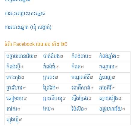
ការចុះឈ្មោះបោះឆ្នោត
ការបោះឆ្នោត (ឃុំ សង្កាត់)
ទំព័រ Facebook លធ.ខប ទាំង ២៥
បន្ទាយមានជ័យ
បាត់ដំបង
កំពង់ចាម
កំពង់ឆ្នាំង
កំពង់ស្ពឺ
កំពង់ធំ
កំពត
កណ្ដាល
កោះកុង
ក្រចេះ
មណ្ឌលគិរី
ភ្នំពេញ
ព្រះ​វិហារ
ព្រៃវែង
ពោធិ៍សាត់
រតនគិរី
សៀមរាប
ព្រះសីហនុ
ស្ទឹងត្រែង
ស្វាយរៀង
តាកែវ
កែប
ប៉ៃលិន
ឧត្ដរមានជ័យ
ត្បូងឃ្មុំ