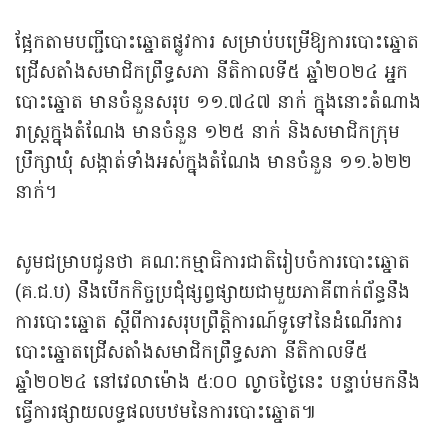
ផ្អែកតាមបញ្ជីបោះឆ្នោតផ្លូវការ សម្រាប់បម្រើឱ្យការបោះឆ្នោត
ជ្រើសតាំងសមាជិកព្រឹទ្ធសភា នីតិកាលទី៥ ឆ្នាំ២០២៤ អ្នក
បោះឆ្នោត មានចំនួនសរុប ១១.៧៤៧ នាក់ ក្នុងនោះតំណាង
រាស្រ្តក្នុងតំណែង មានចំនួន ១២៥ នាក់ និងសមាជិកក្រុម
ប្រឹក្សាឃុំ សង្កាត់ទាំងអស់ក្នុងតំណែង មានចំនួន ១១.៦២២
នាក់។
សូមជម្រាបជូនថា គណៈកម្មាធិការជាតិរៀបចំការបោះឆ្នោត
(គ.ជ.ប) នឹងបើកកិច្ចប្រជុំផ្សព្វផ្សាយជាមួយភាគីពាក់ព័ន្ធនឹង
ការបោះឆ្នោត ស្ដីពីការសរុបព្រឹត្តិការណ៍ទូទៅនៃដំណើរការ
បោះឆ្នោតជ្រើសតាំងសមាជិកព្រឹទ្ធសភា នីតិកាលទី៥
ឆ្នាំ២០២៤ នៅវេលាម៉ោង ៥:០០ ល្ងាចថ្ងៃនេះ បន្ទាប់មកនឹង
ធ្វើការផ្សាយលទ្ធផលបឋមនៃការបោះឆ្នោត៕