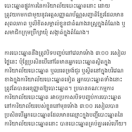
បោះឆ្នោតផ្លូវការនៃការិយាល័យបោះឆ្នោតនោះ ដោយ
ត្រូវយកមកជាមួយនូវអត្តសញ្ញាណប័ណ្ណសញ្ជាតិខ្មែរដែលមាន
សុពលភាព ឬលិខិតសម្គាល់ខ្លួនជាតំណាងរាស្រ្តក្នុងតំណែង ឬ
សមាជិកក្រុមប្រឹក្សាឃុំ សង្កាត់ក្នុងតំណែង។
ការបោះឆ្នោតនឹងត្រូវបិទបញ្ចប់នៅវេលាម៉ោង ៣:០០ រសៀល
ថ្ងៃនេះ ប៉ុន្តែប្រសិនបើនៅតែមានអ្នកបោះឆ្នោតស្ថិតក្នុង
ការិយាល័យបោះឆ្នោត ឬឈរតម្រង់ជួរ ឬស្ថិតនៅក្នុងបរិវេណ
ខាងក្នុងការិយាល័យបោះឆ្នោតទៀត អ្នកបោះឆ្នោតទាំងនោះ
ត្រូវតែបានអនុញ្ញាតឱ្យបោះឆ្នោត។ ប្រធានគណៈកម្មការ
ការិយាល័យបោះឆ្នោត អាចប្រកាសបិទបញ្ចប់ការបោះឆ្នោត
នៅការិយាល័យរបស់ខ្លួននៅមុនម៉ោង ៣:០០ រសៀលបាន
ប្រសិនបើអ្នកបោះឆ្នោតដែលមានឈ្មោះក្នុងបញ្ជីបោះឆ្នោតនៃ
ការិយាល័យបោះឆ្នោតនោះ បានបោះឆ្នោតគ្រប់គ្នាអស់ហើយ។