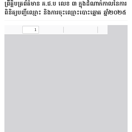
ព្រឹត្តិបត្រព័ត៌មាន គ.ជ​.ប លេខ ៣​ ក្នុងដំណាក់កាល​នៃការ
ពិនិត្យបញ្ជីឈ្មោះ និងការចុះឈ្មោះបោះឆ្នោត ឆ្នាំ២០២៥