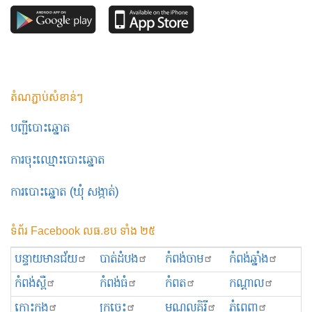
តំណភ្ជាប់សំខាន់ៗ
បញ្ជីបោះឆ្នោត
ការចុះឈ្មោះបោះឆ្នោត
ការបោះឆ្នោត (ឃុំ សង្កាត់)
ទំព័រ Facebook លធ.ខប ទាំង ២៥
បន្ទាយមានជ័យ
បាត់ដំបង
កំពង់ចាម
កំពង់ឆ្នាំង
កំពង់ស្ពឺ
កំពង់ធំ
កំពត
កណ្ដាល
កោះកុង
ក្រចេះ
មណ្ឌលគិរី
ភ្នំពេញ