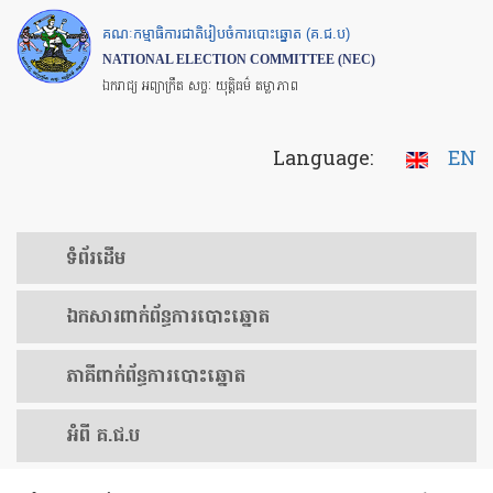
Skip
គណៈកម្មាធិការជាតិរៀបចំការបោះឆ្នោត (គ.ជ.ប)
to
NATIONAL ELECTION COMMITTEE (NEC)
main
ឯករាជ្យ អព្យាក្រឹត សច្ចៈ យុត្តិធម៌ តម្លាភាព
content
Language:
EN
ទំព័រ​ដើម
ឯកសារ​ពាក់ព័ន្ធ​ការ​បោះឆ្នោត
​ភាគីពាក់ព័ន្ធ​​ការ​បោះឆ្នោត
អំពី គ.ជ.ប