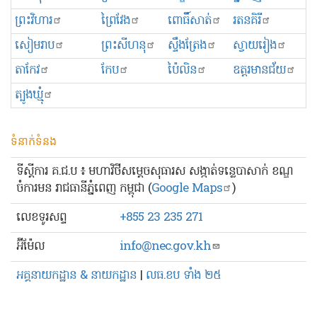
ព្រះ​វិហារ
ព្រៃវែង
ពោធិ៍សាត់
រតនគិរី
សៀមរាប
ព្រះសីហនុ
ស្ទឹងត្រែង
ស្វាយរៀង
តាកែវ
កែប
ប៉ៃលិន
ឧត្ដរមានជ័យ
ត្បូងឃ្មុំ
ទំនាក់ទំនង
ទីស្ដីការ គ.ជ.ប ៖ មហាវិថីសម្ដេចសុធារស សង្កាត់ទន្លេបាសាក់ ខណ្ឌ
ចំការមន រាជធានីភ្នំពេញ កម្ពុជា (
Google Maps
)
លេខ​ទូរសព្ទ
+855 23 235 271
អ៊ីម៉ែល
info@nec.gov.kh
អគ្គនាយកដ្ឋាន & នាយកដ្ឋាន
|
លធ.ខប ទាំង ២៥