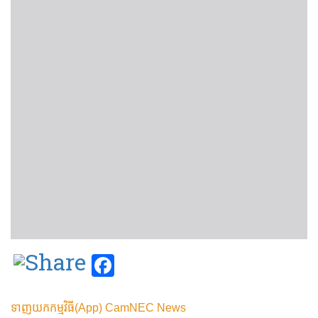
Facebook
ទាញយកកម្មវិធី(App) CamNEC News