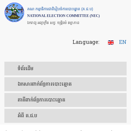
Skip
គណៈកម្មាធិការជាតិរៀបចំការបោះឆ្នោត (គ.ជ.ប)
to
NATIONAL ELECTION COMMITTEE (NEC)
main
ឯករាជ្យ អព្យាក្រឹត សច្ចៈ យុត្តិធម៌ តម្លាភាព
content
Language:
EN
ទំព័រ​ដើម
ឯកសារ​ពាក់ព័ន្ធ​ការ​បោះឆ្នោត
​ភាគីពាក់ព័ន្ធ​​ការ​បោះឆ្នោត
អំពី គ.ជ.ប