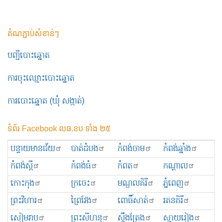
តំណភ្ជាប់សំខាន់ៗ
បញ្ជីបោះឆ្នោត
ការចុះឈ្មោះបោះឆ្នោត
ការបោះឆ្នោត (ឃុំ សង្កាត់)
ទំព័រ Facebook លធ.ខប ទាំង ២៥
បន្ទាយមានជ័យ
បាត់ដំបង
កំពង់ចាម
កំពង់ឆ្នាំង
កំពង់ស្ពឺ
កំពង់ធំ
កំពត
កណ្ដាល
កោះកុង
ក្រចេះ
មណ្ឌលគិរី
ភ្នំពេញ
ព្រះ​វិហារ
ព្រៃវែង
ពោធិ៍សាត់
រតនគិរី
សៀមរាប
ព្រះសីហនុ
ស្ទឹងត្រែង
ស្វាយរៀង