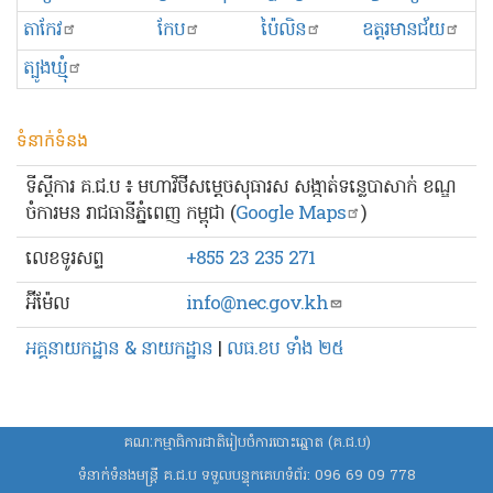
តាកែវ
កែប
ប៉ៃលិន
ឧត្ដរមានជ័យ
ត្បូងឃ្មុំ
ទំនាក់ទំនង
ទីស្ដីការ គ.ជ.ប ៖ មហាវិថីសម្ដេចសុធារស សង្កាត់ទន្លេបាសាក់ ខណ្ឌ
ចំការមន រាជធានីភ្នំពេញ កម្ពុជា (
Google Maps
)
លេខ​ទូរសព្ទ
+855 23 235 271
អ៊ីម៉ែល
info@nec.gov.kh
អគ្គនាយកដ្ឋាន & នាយកដ្ឋាន
|
លធ.ខប ទាំង ២៥
គណៈកម្មាធិការជាតិរៀបចំការបោះឆ្នោត (គ.ជ.ប)
ទំនាក់ទំនងមន្ត្រី គ.ជ.ប ទទួលបន្ទុកគេហទំព័រ:
096 69 09 778