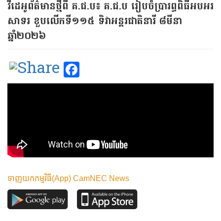
វីដេអូព័ត៌មាន​ថ្មី​ពី​ គ.ជ.ប៖​ គ.ជ.ប រៀបចំប្រារព្ធពិធីអបអរ
សាទរ ខួបលើកទី១១៥ ទិវាអន្តរជាតិនារី ៨មីនា
ឆ្នាំ២០២៦
Facebook
ទាញយកកម្មវិធី(App) CamNEC News