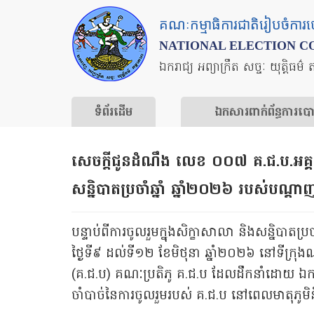
Skip
គណៈកម្មាធិការជាតិរៀបចំការ
to
NATIONAL ELECTION C
main
ឯករាជ្យ អព្យាក្រឹត សច្ចៈ យុត្តិធម៌ 
content
ទំព័រ​ដើម
ឯកសារ​ពាក់ព័ន្ធ​ការ​ប
សេចក្តីជូនដំណឹង​ លេខ​ ០០៧​ គ.ជ.ប.អគ្គ៖
សន្និបាតប្រចាំឆ្នាំ ឆ្នាំ២០២៦ របស់ប
បន្ទាប់ពីការចូលរួមក្នុងសិក្ខាសាលា និងសន្និបា
ថ្ងៃទី៩ ដល់ទី១២ ខែមិថុនា ឆ្នាំ២០២៦ នៅទីក្រុង
(គ.ជ.ប) គណៈប្រតិភូ គ.ជ.ប ដែលដឹកនាំដោយ ឯកឧត្តម
ចាំបាច់នៃការចូលរួមរបស់ គ.ជ.ប នៅពេលមាតុភូមិនិ