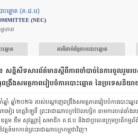
បោះឆ្នោត (គ.ជ.ប)
OMMITTEE (NEC)
តម្លាភាព
ោះឆ្នោត
​ភាគីពាក់ព័ន្ធ​​ការ​បោះឆ្នោត
 សន្និសីទសារព័ត៌មានស្តីពីភាពចាំបាច់​នៃការចូលរួមរបស
ណ្តាញពង្រឹងសមត្ថភាពរៀបចំការបោះឆ្នោត​ នៃប្រទេសន
តប្រចាំឆ្នាំ ឆ្នាំ២០២៦ របស់បណ្តាញពង្រឹងសមត្ថភាពរៀបចំការបោ
ណាមៀរ ខេត្តវ៉ាឡូនី ព្រះរាជាណាចក្រប៊ែលហ្សិក តាមការចាត់តាំង
 ឌឹម សុវណ្ណារុំ សមាជិក គ.ជ.ប និងជាប្រធានក្រុមប្រតិកម្មព័ត៌
វត្តន៍មកកាន់ព្រះរាជាណាចក្រកម្ពុជាវិញ។