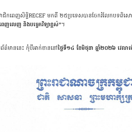
ះ សមាជិកពេញសិទ្ធិRECEF មកពី ២៥ប្រទេសបានចែករំលែកបទពិ
េញលេញ និងបច្ចេកវិទ្យាខ្ពស់”
។
រព័ត៌មាននេះ កុំបីអាក់ខាននៅ
ថ្ងៃទី១៤ ខែមិថុនា ឆ្នាំ២០២៦ វេលា