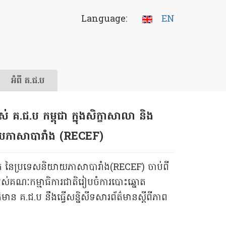
Language:
EN
អំពី គ.ជ.ប
់ គ.ជ.ប កម្ពុជា ក្នុងសិក្ខាសាលា និង
ិយាយភាសាបារាំង (RECEF)
ះឆ្នោត នៃប្រទេសនិយាយភាសាបារាំង(RECEF) ចាប់ពី
របស់គណៈកម្មាធិការជាតិរៀបចំការបោះឆ្នោត
មាន គ.ជ.ប នឹងធ្វើសន្និសីទសារព័ត៌មានស្តីពីភាព