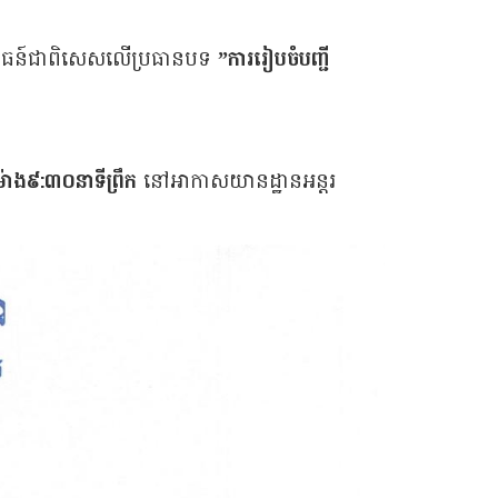
សោធន៍ជាពិសេសលើប្រធានបទ
”ការរៀបចំបញ្ជី
ម៉ោង៩:៣០នាទីព្រឹក
នៅអាកាសយានដ្ឋានអន្តរ