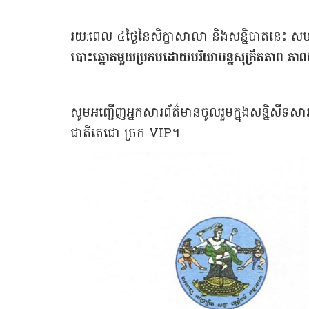
រយ:ពេល ៤ថ្ងៃនៃសិក្ខាសាលា និងសន្និបាតនេ
បោះឆ្នោតមួយប្រកបដោយបរិយាបន្នសុក្រឹតភាព ភាពព
សូមអញ្ជើញអ្នកសារព័ត៌មានចូលរួមក្នុងសន្និសីទសា
ជាតិតេជោ ច្រក VIP។