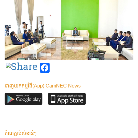
Facebook
ទាញយកកម្មវិធី(App) CamNEC News
តំណភ្ជាប់សំខាន់ៗ