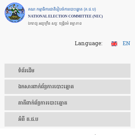
Skip
គណៈកម្មាធិការជាតិរៀបចំការបោះឆ្នោត (គ.ជ.ប)
to
NATIONAL ELECTION COMMITTEE (NEC)
main
ឯករាជ្យ អព្យាក្រឹត សច្ចៈ យុត្តិធម៌ តម្លាភាព
content
Language:
EN
ទំព័រ​ដើម
ឯកសារ​ពាក់ព័ន្ធ​ការ​បោះឆ្នោត
​ភាគីពាក់ព័ន្ធ​​ការ​បោះឆ្នោត
អំពី គ.ជ.ប