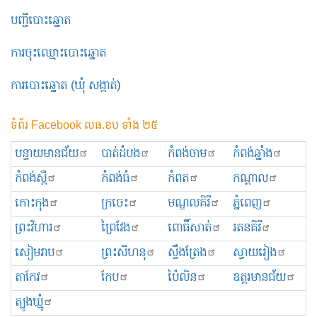
បញ្ជីបោះឆ្នោត
ការចុះឈ្មោះបោះឆ្នោត
ការបោះឆ្នោត (ឃុំ សង្កាត់)
ទំព័រ Facebook លធ.ខប ទាំង ២៥
បន្ទាយមានជ័យ
បាត់ដំបង
កំពង់ចាម
កំពង់ឆ្នាំង
កំពង់ស្ពឺ
កំពង់ធំ
កំពត
កណ្ដាល
កោះកុង
ក្រចេះ
មណ្ឌលគិរី
ភ្នំពេញ
ព្រះ​វិហារ
ព្រៃវែង
ពោធិ៍សាត់
រតនគិរី
សៀមរាប
ព្រះសីហនុ
ស្ទឹងត្រែង
ស្វាយរៀង
តាកែវ
កែប
ប៉ៃលិន
ឧត្ដរមានជ័យ
ត្បូងឃ្មុំ