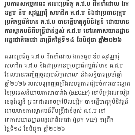
រូបភាព​សកម្មភាព​៖​ គណៈប្រតិភូ គ.ជ.ប ដឹកនាំដោយ ឯក
ឧត្តម ឌឹម សុវណ្ណារុំ សមាជិក គ.ជ.ប និងជាប្រធានក្រុម
ប្រតិកម្មព័ត៌មាន គ.ជ.ប បានធ្វើមាតុភូមិនិវត្តន៍ ដោយមាន
ការស្វាគមន៍ពីមន្ត្រីជាន់ខ្ពស់ គ.ជ.ប នៅអាកាសយានដ្ឋាន
អន្តរជាតិតេជោ នាព្រឹកថ្ងៃទី១៤ ខែមិថុនា ឆ្នាំ២០២៦
គណៈប្រតិភូ គ.ជ.ប ដឹកនាំដោយ ឯកឧត្តម ឌឹម សុវណ្ណារុំ
សមាជិក គ.ជ.ប និងជាប្រធានក្រុមប្រតិកម្មព័ត៌មាន គ.ជ.ប
ដែលបានអញ្ជើញចូលរួមសិក្ខាសាលា និងសន្និបាតប្រចាំឆ្នាំ
ឆ្នាំ២០២៦ របស់បណ្តាញពង្រឹងសមត្ថភាពរៀបចំការបោះឆ្នោត
នៃប្រទេសនិយាយភាសាបារាំង (RECEF) នៅទីក្រុងណាមៀរ
ខេត្តវ៉ាឡូនី ព្រះរាជាណាចក្រប៊ែលហ្សិក បានធ្វើមាតុភូមិនិវត្តន៍
ដោយមានការស្វាគមន៍ពីមន្ត្រីជាន់ខ្ពស់ គ.ជ.ប នៅ
អាកាសយានដ្ឋានអន្តរជាតិតេជោ (ច្រក VIP) នាព្រឹក
ថ្ងៃទី១៤ ខែមិថុនា ឆ្នាំ២០២៦