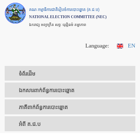
Skip
គណៈកម្មាធិការជាតិរៀបចំការបោះឆ្នោត (គ.ជ.ប)
to
NATIONAL ELECTION COMMITTEE (NEC)
main
ឯករាជ្យ អព្យាក្រឹត សច្ចៈ យុត្តិធម៌ តម្លាភាព
content
Language:
EN
ទំព័រ​ដើម
ឯកសារ​ពាក់ព័ន្ធ​ការ​បោះឆ្នោត
​ភាគីពាក់ព័ន្ធ​​ការ​បោះឆ្នោត
អំពី គ.ជ.ប