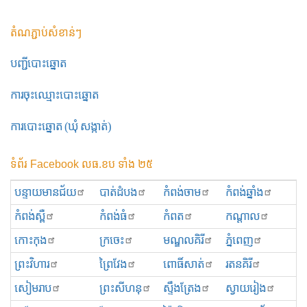
តំណភ្ជាប់សំខាន់ៗ
បញ្ជីបោះឆ្នោត
ការចុះឈ្មោះបោះឆ្នោត
ការបោះឆ្នោត (ឃុំ សង្កាត់)
ទំព័រ Facebook លធ.ខប ទាំង ២៥
បន្ទាយមានជ័យ
បាត់ដំបង
កំពង់ចាម
កំពង់ឆ្នាំង
កំពង់ស្ពឺ
កំពង់ធំ
កំពត
កណ្ដាល
កោះកុង
ក្រចេះ
មណ្ឌលគិរី
ភ្នំពេញ
ព្រះ​វិហារ
ព្រៃវែង
ពោធិ៍សាត់
រតនគិរី
សៀមរាប
ព្រះសីហនុ
ស្ទឹងត្រែង
ស្វាយរៀង