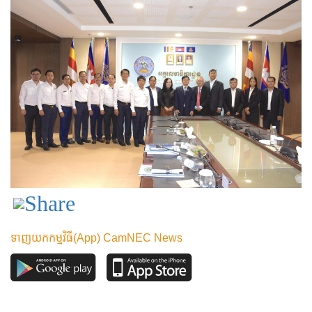
ទាញយកកម្មវិធី(App) CamNEC News