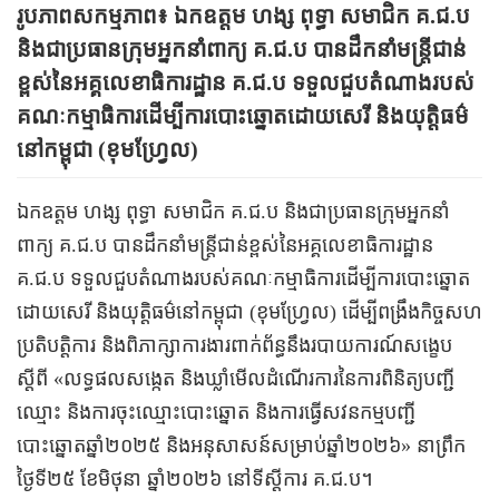
រូបភាពសកម្មភាព៖ ឯកឧត្ដម ហង្ស ពុទ្ធា សមាជិក គ.ជ.ប
និងជាប្រធានក្រុមអ្នកនាំពាក្យ គ.ជ.ប បានដឹកនាំមន្ត្រីជាន់
ខ្ពស់នៃអគ្គលេខាធិការដ្ឋាន គ.ជ.ប ទទួលជួបតំណាងរបស់
គណៈកម្មាធិការដើម្បីការបោះឆ្នោតដោយសេរី និងយុត្តិធម៌
នៅកម្ពុជា (ខុមហ្វ្រែល)
ឯកឧត្ដម ហង្ស ពុទ្ធា សមាជិក គ.ជ.ប និងជាប្រធានក្រុមអ្នកនាំ
ពាក្យ គ.ជ.ប បានដឹកនាំមន្ត្រីជាន់ខ្ពស់នៃអគ្គលេខាធិការដ្ឋាន
គ.ជ.ប ទទួលជួបតំណាងរបស់គណៈកម្មាធិការដើម្បីការបោះឆ្នោត
ដោយសេរី និងយុត្តិធម៌នៅកម្ពុជា (ខុមហ្វ្រែល) ដើម្បីពង្រឹងកិច្ចសហ
ប្រតិបត្តិការ និងពិភាក្សាការងារពាក់ព័ន្ធនឹងរបាយការណ៍សង្ខេប
ស្ដីពី «លទ្ធផលសង្កេត និងឃ្លាំមើលដំណើរការនៃការពិនិត្យបញ្ជី
ឈ្មោះ និងការចុះឈ្មោះបោះឆ្នោត និងការធ្វើសវនកម្មបញ្ជី
បោះឆ្នោតឆ្នាំ២០២៥ និងអនុសាសន៍សម្រាប់ឆ្នាំ២០២៦» នាព្រឹក
ថ្ងៃទី២៥ ខែមិថុនា ឆ្នាំ២០២៦ នៅទីស្ដីការ គ.ជ.ប។