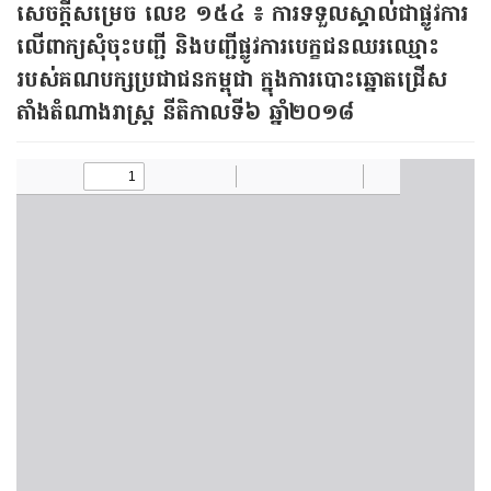
​សេចក្តី​សម្រេច លេខ ១៥៤ ៖ ការ​ទទួល​ស្គាល់​ជា​ផ្លូវ​ការ
លើ​ពាក្យ​សុំ​ចុះ​បញ្ជី និង​បញ្ជី​ផ្លូវ​ការ​បេក្ខជន​ឈរ​ឈ្មោះ
របស់​គណ​បក្ស​ប្រជាជន​កម្ពុជា ក្នុង​ការ​បោះ​ឆ្នោត​ជ្រើស​
តាំង​តំណាង​រាស្រ្ត នីតិកាល​ទី៦ ឆ្នាំ​២០១៨