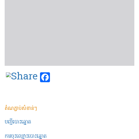
Facebook
តំណភ្ជាប់សំខាន់ៗ
បញ្ជីបោះឆ្នោត
ការចុះឈ្មោះបោះឆ្នោត