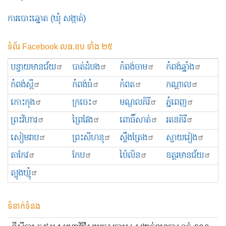
ការបោះឆ្នោត (ឃុំ សង្កាត់)
ទំព័រ Facebook លធ.ខប ទាំង ២៥
បន្ទាយមានជ័យ
បាត់ដំបង
កំពង់ចាម
កំពង់ឆ្នាំង
កំពង់ស្ពឺ
កំពង់ធំ
កំពត
កណ្ដាល
កោះកុង
ក្រចេះ
មណ្ឌលគិរី
ភ្នំពេញ
ព្រះ​វិហារ
ព្រៃវែង
ពោធិ៍សាត់
រតនគិរី
សៀមរាប
ព្រះសីហនុ
ស្ទឹងត្រែង
ស្វាយរៀង
តាកែវ
កែប
ប៉ៃលិន
ឧត្ដរមានជ័យ
ត្បូងឃ្មុំ
ទំនាក់ទំនង