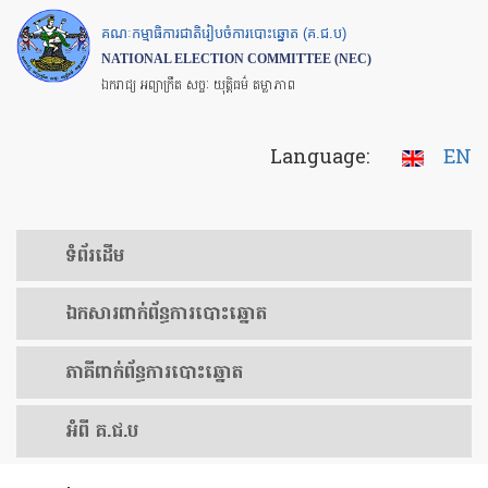
Skip
គណៈកម្មាធិការជាតិរៀបចំការបោះឆ្នោត (គ.ជ.ប)
to
NATIONAL ELECTION COMMITTEE (NEC)
main
ឯករាជ្យ អព្យាក្រឹត សច្ចៈ យុត្តិធម៌ តម្លាភាព
content
Language:
EN
ទំព័រ​ដើម
ឯកសារ​ពាក់ព័ន្ធ​ការ​បោះឆ្នោត
​ភាគីពាក់ព័ន្ធ​​ការ​បោះឆ្នោត
អំពី គ.ជ.ប